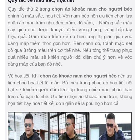
Quy tắc về màu sắc, họa tiết
Quy tắc thứ 2 trong
chọn áo khoác nam cho người béo
chính là màu sắc, họa tiết. Với nam béo nên ưu tiên chọn lựa
quần áo màu trầm như đen, xám, đỏ sẫm,... Những sắc màu
này giúp che được khuyết điểm vùng bụng, vùng bắp tay
hiệu quả. Gam màu trầm sẽ có hiệu ứng thị giác giúp vóc
dáng mập thêm thon gọn hơn. Bên cạnh đó, tránh mặc set
đồ quá 3 tông màu trên cơ thể nhé. Nếu tổng thể trang phục
quá nhiều màu sẽ khiến người đối diện chú ý hơn về vóc
dáng mập của bạn đó nhé.
Về họa tiết: Khi
chọn áo khoác nam cho người béo
nên ưu
tiên chọn họa tiết tối giản. Bởi nếu trang phục có họa tiết nổi
bật sẽ khiến người đối diện tập trung nhiều vào phần thân
trên của bạn đó nhé. Ưu tiên chọn áo khoác màu trơn, không
họa tiết hay hoa tiết kẻ, đơn giản sẽ là phù hợp hơn cả.