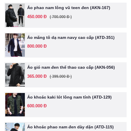
Áo phao nam lông vũ teen đen (AKN-167)
450.000 Đ
( 700.000 Đ )
Áo măng tô dạ nam navy cao cấp (ATD-351)
800.000 Đ
Áo gió nam đen thể thao cao cấp (AKN-056)
365.000 Đ
( 399.000 Đ )
Áo khoác kaki lót lông nam tính (ATD-129)
600.000 Đ
Áo khoác phao nam đen dày dặn (ATD-115)