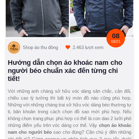
08
08/21
Shop áo thu đông
2.463 lượt xem
Hướng dẫn chọn áo khoác nam cho
người béo chuẩn xác đến từng chi
tiết!
Với những anh chàng sở hữu vóc dáng săn chắc, cân đối,
chiều cao lý tưởng thì bất kỳ món đồ nào cũng phù hợp.
Những với những chàng trai sở hữu vóc dáng béo thường tự
ti, băn khoăn trong cách chọn đồ sao mới phù hợp. Nếu
không chọn trang phục phù hợp có thể là con dao 2 lưỡi phô
những điểm yếu trên vóc dáng cơ thể. Vậy
chọn áo khoác
nam cho người béo
sao cho đúng? Cần chú ý đến những
chi tiết gì? Cùng zeanus.vn phân tích qua 3 quy tắc dưới