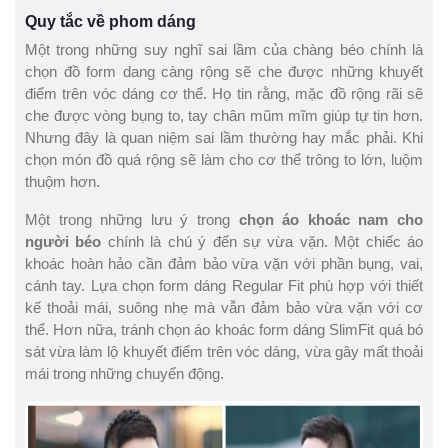
Quy tắc về phom dáng
Một trong những suy nghĩ sai lầm của chàng béo chính là
chọn đồ form dang càng rộng sẽ che được những khuyết
điểm trên vóc dáng cơ thể. Họ tin rằng, mặc đồ rộng rãi sẽ
che được vòng bụng to, tay chân mũm mĩm giúp tự tin hơn.
Nhưng đây là quan niệm sai lầm thường hay mắc phải. Khi
chọn món đồ quá rộng sẽ làm cho cơ thể trông to lớn, luộm
thuộm hơn.
Một trong những lưu ý trong
chọn áo khoác nam cho
người béo
chính là chú ý đến sự vừa vặn. Một chiếc áo
khoác hoàn hảo cần đảm bảo vừa vặn với phần bụng, vai,
cánh tay. Lựa chọn form dáng Regular Fit phù hợp với thiết
kế thoải mái, suông nhẹ mà vẫn đảm bảo vừa vặn với cơ
thể. Hơn nữa, tránh chọn áo khoác form dáng SlimFit quá bó
sát vừa làm lộ khuyết điểm trên vóc dáng, vừa gây mất thoải
mái trong những chuyển động.