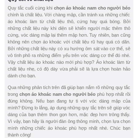
Quy tắc cuối cùng khi
chọn áo khoác nam cho người béo
chính là chất liệu. Với chàng mập, cần tránh xa những chiếc
áo khoác làm từ chất liệu thô, cứng hay quá bóng. Bởi
những chất liệu này khi diện sẽ khiến người mặc thêm thô
cứng, vóc dáng mập lại thêm mập hơn. Tuy nhiên, bạn cũng
không nên chọn áo khoác với chất liệu rũ hay quá có dãn.
Bởi những chất liệu này có xu hướng ôm sát vào cơ thể, sẽ
vô tình phô ra những điểm yếu trên vóc dáng cơ thể đó nhé.
Vậy chất liệu áo khoác nào mới phù hợp? Áo khoác làm từ
chất liệu nhẹ, có độ dày vừa phải sẽ là lựa chọn hoàn hảo
dành cho bạn.
Qua những phân tích trên đã giúp bạn nắm rõ những quy tắc
trong
chọn áo khoác nam cho người béo
phù hợp nhất rồi
đúng không. Nếu bạn đang tự ti với vóc dáng mập của
mình? Đừng lo lắng, áp dụng những quy tắc trên sẽ giúp vóc
dáng của bạn thêm thon gọn hơn, mặc đẹp hơn trông thấy.
Vì vậy, bạn hãy là người đàn ông thông minh, chọn lựa chọn
mình những chiếc áo khoác phù hợp nhất nhé. Chúc bạn
thành công!