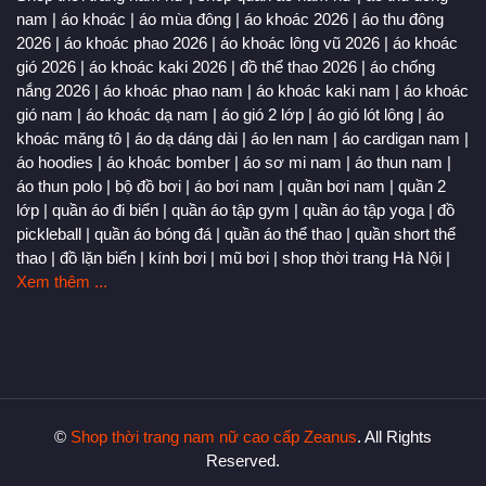
nam
|
áo khoác
|
áo mùa đông
|
áo khoác 2026
|
áo thu đông
2026
|
áo khoác phao 2026
|
áo khoác lông vũ 2026
|
áo khoác
gió 2026
|
áo khoác kaki 2026
|
đồ thể thao 2026
|
áo chống
nắng 2026
|
áo khoác phao nam
|
áo khoác kaki nam
|
áo khoác
gió nam
|
áo khoác dạ nam
|
áo gió 2 lớp
|
áo gió lót lông
|
áo
khoác măng tô
|
áo dạ dáng dài
|
áo len nam
|
áo cardigan nam
|
áo hoodies
|
áo khoác bomber
|
áo sơ mi nam
|
áo thun nam
|
áo thun polo
|
bộ đồ bơi
|
áo bơi nam
|
quần bơi nam
|
quần 2
lớp
|
quần áo đi biển
|
quần áo tập gym
|
quần áo tập yoga
|
đồ
pickleball
|
quần áo bóng đá
|
quần áo thể thao
|
quần short thể
thao
|
đồ lặn biển
|
kính bơi
|
mũ bơi
|
shop thời trang Hà Nội
|
Xem thêm ...
©
Shop thời trang nam nữ cao cấp Zeanus
. All Rights
Reserved.