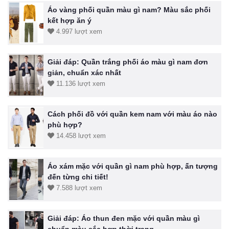
Áo vàng phối quần màu gì nam? Màu sắc phối
kết hợp ăn ý
4.997 lượt xem
Giải đáp: Quần trắng phối áo màu gì nam đơn
giản, chuẩn xác nhất
11.136 lượt xem
Cách phối đồ với quần kem nam với màu áo nào
phù hợp?
14.458 lượt xem
Áo xám mặc với quần gì nam phù hợp, ấn tượng
đến từng chi tiết!
7.588 lượt xem
Giải đáp: Áo thun đen mặc với quần màu gì