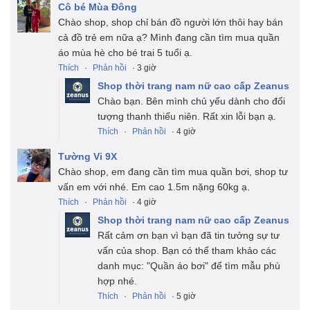
Cô bé Mùa Đông
Chào shop, shop chỉ bán đồ người lớn thôi hay bán
cả đồ trẻ em nữa ạ? Mình đang cần tìm mua quần
áo mùa hè cho bé trai 5 tuổi ạ.
Thích
·
Phản hồi
· 3 giờ
Shop thời trang nam nữ cao cấp Zeanus
Chào bạn. Bên mình chủ yếu dành cho đối
tượng thanh thiếu niên. Rất xin lỗi bạn ạ.
Thích
·
Phản hồi
· 4 giờ
Tường Vi 9X
Chào shop, em đang cần tìm mua quần bơi, shop tư
vấn em với nhé. Em cao 1.5m nặng 60kg ạ.
Thích
·
Phản hồi
· 4 giờ
Shop thời trang nam nữ cao cấp Zeanus
Rất cảm ơn bạn vì bạn đã tin tưởng sự tư
vấn của shop. Bạn có thể tham khảo các
danh mục: "Quần áo bơi" để tìm mẫu phù
hợp nhé.
Thích
·
Phản hồi
· 5 giờ