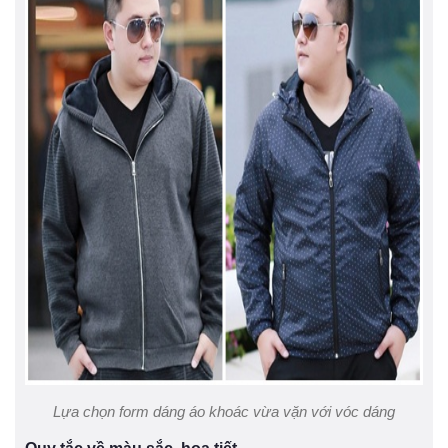
Lựa chọn form dáng áo khoác vừa vặn với vóc dáng