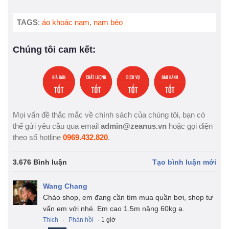
TAGS
:
áo khoác nam
,
nam béo
Chúng tôi cam kết:
Mọi vấn đề thắc mắc về chính sách của chúng tôi, bạn có
thể gửi yêu cầu qua email
admin@zeanus.vn
hoặc gọi điện
theo số hotline
0969.432.820
.
3.676 Bình luận
Tạo bình luận mới
Wang Chang
Chào shop, em đang cần tìm mua quần bơi, shop tư
vấn em với nhé. Em cao 1.5m nặng 60kg ạ.
Thích
·
Phản hồi
· 1 giờ