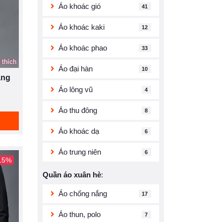
Áo khoác gió
41
Áo khoác kaki
12
Áo khoác phao
33
 thích
Áo đại hàn
10
àng
Áo lông vũ
4
Áo thu đông
8
Áo khoác dạ
6
Áo trung niên
6
 15%
Quần áo xuân hè
:
Áo chống nắng
17
Áo thun, polo
7