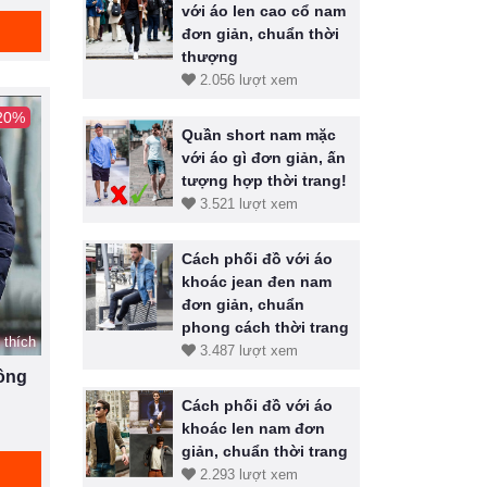
với áo len cao cổ nam
đơn giản, chuẩn thời
thượng
2.056 lượt xem
 20%
Quần short nam mặc
với áo gì đơn giản, ấn
tượng hợp thời trang!
3.521 lượt xem
Cách phối đồ với áo
khoác jean đen nam
đơn giản, chuẩn
phong cách thời trang
 thích
3.487 lượt xem
lông
Cách phối đồ với áo
khoác len nam đơn
giản, chuẩn thời trang
2.293 lượt xem