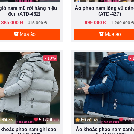
gió nam mũ rời hàng hiệu
Áo phao nam lông vũ dán
đen (ATD-432)
(ATD-427)
385.000 Đ
999.000 Đ
415.000 Đ
1.200.000 
Mua áo
Mua áo
- 10%
-
 đặt 35
5.172 thích
Đã đặt 45
7.731
 khoác phao nam ghi cao
Áo khoác phao nam xanh