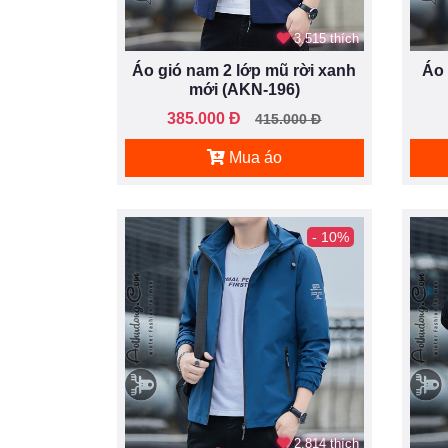
3.515 thích
Áo gió nam 2 lớp mũ rời xanh
Áo 
mới (AKN-196)
385.000 Đ
415.000 Đ
Mua áo
- 10%
2.814 thích