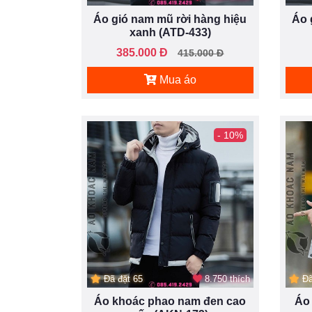
Áo gió nam mũ rời hàng hiệu
Áo 
xanh (ATD-433)
385.000 Đ
415.000 Đ
Mua áo
- 10%
Đã đặt 65
8.750 thích
Đã
Áo khoác phao nam đen cao
Áo