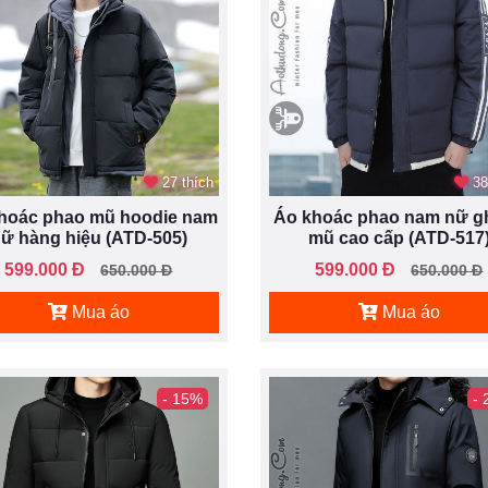
27 thích
38
hoác phao mũ hoodie nam
Áo khoác phao nam nữ gh
ữ hàng hiệu (ATD-505)
mũ cao cấp (ATD-517
599.000 Đ
599.000 Đ
650.000 Đ
650.000 Đ
Mua áo
Mua áo
- 15%
-