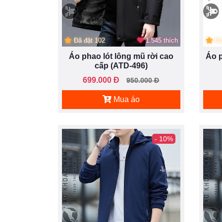
Đã đặt 102
1.545 thích
Đã
Áo phao lót lông mũ rời cao
Áo 
cấp (ATD-496)
699.000 Đ
950.000 Đ
Mua áo
- 10%