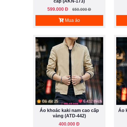
cấp (AKN-173)
599.000 Đ
650.000 Đ
Mua áo
Đã đặt 25
6.432 thích
Áo khoác kaki nam cao cấp
Áo 
vàng (ATD-442)
400.000 Đ