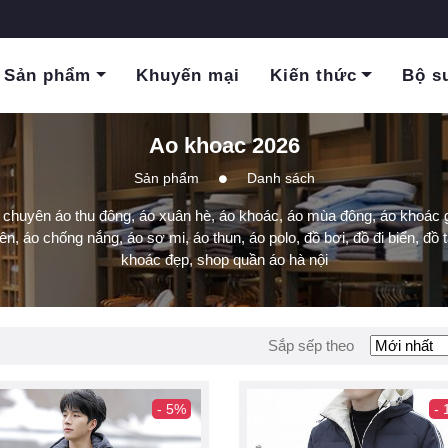
Sản phẩm
Khuyến mại
Kiến thức
Bộ s
Ao khoac 2026
Sản phẩm
Danh sách
chuyên áo thu đông, áo xuân hè, áo khoác, áo mùa đông, áo khoác g
iên, áo chống nắng, áo sơ mi, áo thun, áo polo, đồ bơi, đồ đi biển, đồ t
khoác đẹp, shop quần áo hà nội
Sắp sếp theo
- 5%
-