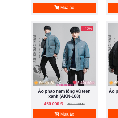
Mua áo
- 40%
Đã đặt 30
6.449 thích
Đã
Áo phao nam lông vũ teen
Áo p
xanh (AKN-168)
450.000 Đ
700.000 Đ
Mua áo