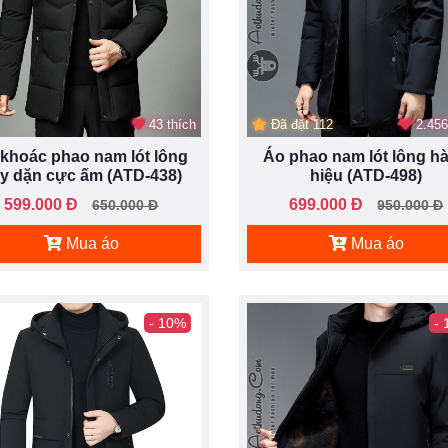
43 thích
Đã đặt 112
2.456
khoác phao nam lót lông
Áo phao nam lót lông h
y dặn cực ấm (ATD-438)
hiệu (ATD-498)
599.000 Đ
699.000 Đ
650.000 Đ
950.000 Đ
Mua áo
Mua áo
- 10%
-