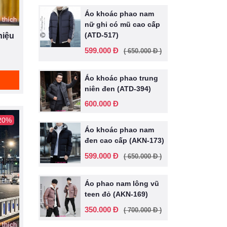
Áo khoác phao nam
 thích
nữ ghi có mũ cao cấp
(ATD-517)
hiệu
599.000 Đ
( 650.000 Đ )
Áo khoác phao trung
niên đen (ATD-394)
600.000 Đ
 20%
Áo khoác phao nam
đen cao cấp (AKN-173)
599.000 Đ
( 650.000 Đ )
Áo phao nam lông vũ
teen đỏ (AKN-169)
350.000 Đ
( 700.000 Đ )
 thích