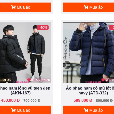
Mua áo
Mua áo
- 40%
-
 đặt 35
13.560 thích
2.638
hao nam lông vũ teen đen
Áo phao nam có mũ lót 
(AKN-167)
navy (ATD-332)
450.000 Đ
599.000 Đ
700.000 Đ
800.000 Đ
Mua áo
Mua áo