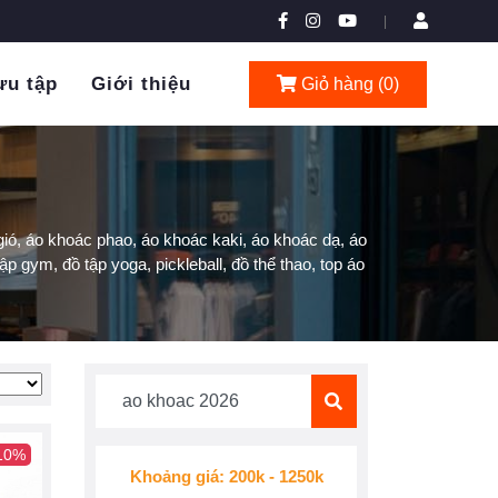
|
ưu tập
Giới thiệu
Giỏ hàng (
0
)
ió, áo khoác phao, áo khoác kaki, áo khoác dạ, áo
ập gym, đồ tập yoga, pickleball, đồ thể thao, top áo
 10%