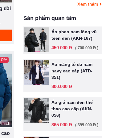
Xem thêm
g dài
Sản phẩm quan tâm
Đ
Áo phao nam lông vũ
teen đen (AKN-167)
450.000 Đ
( 700.000 Đ )
 10%
Áo măng tô dạ nam
navy cao cấp (ATD-
351)
800.000 Đ
Áo gió nam đen thể
thao cao cấp (AKN-
056)
 thích
365.000 Đ
( 399.000 Đ )
 cao