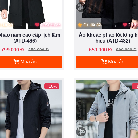
 đặt 98
1.858 thích
Đã đặt 89
2.181
phao nam cao cấp lịch lãm
Áo khoác phao lót lông 
(ATD-466)
hiệu (ATD-482)
799.000 Đ
650.000 Đ
850.000 Đ
800.000 Đ
Mua áo
Mua áo
- 10%
-