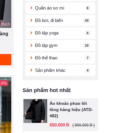
Quần áo sơ mi
6
Đồ bơi, đi biển
43
 thích
Đồ tập yoga
6
hàng
Đồ tập gym
10
Đồ thể thao
7
Sản phẩm khác
4
 10%
Sản phẩm hot nhất
Áo khoác phao lót
lông hàng hiệu (ATD-
482)
650.000 Đ
( 800.000 Đ )