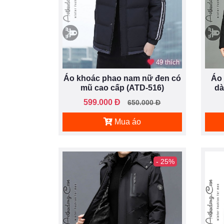
49 thích
Áo khoác phao nam nữ đen có
Áo 
mũ cao cấp (ATD-516)
dà
599.000 Đ
650.000 Đ
Mua áo
- 25%