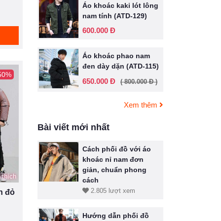
Áo khoác kaki lót lông
nam tính (ATD-129)
600.000 Đ
Áo khoác phao nam
đen dày dặn (ATD-115)
 50%
650.000 Đ
( 800.000 Đ )
Xem thêm
Bài viết mới nhất
Cách phối đồ với áo
khoác nỉ nam đơn
giản, chuẩn phong
 thích
cách
2.805 lượt xem
n đỏ
Hướng dẫn phối đồ