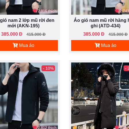
2.816 thích
2.743
gió nam 2 lớp mũ rời đen
Áo gió nam mũ rời hàng 
mới (AKN-195)
ghi (ATD-434)
385.000 Đ
385.000 Đ
415.000 Đ
415.000 Đ
Mua áo
Mua áo
- 10%
-
2.812 thích
Đã đặt 56
9.057