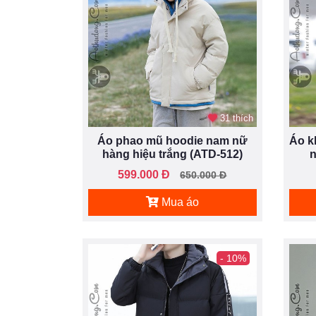
31 thích
Áo phao mũ hoodie nam nữ
Áo k
hàng hiệu trắng (ATD-512)
n
599.000 Đ
650.000 Đ
Mua áo
- 10%