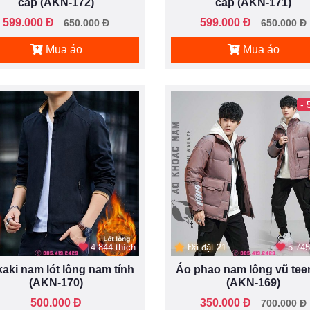
cấp (AKN-172)
cấp (AKN-171)
599.000 Đ
599.000 Đ
650.000 Đ
650.000 Đ
Mua áo
Mua áo
-
4.844 thích
Đã đặt 21
5.745
kaki nam lót lông nam tính
Áo phao nam lông vũ tee
(AKN-170)
(AKN-169)
500.000 Đ
350.000 Đ
700.000 Đ