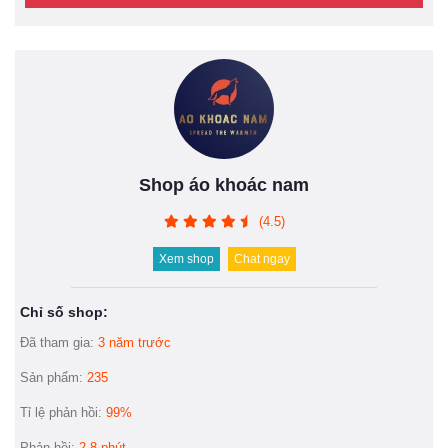
Shop áo khoác nam
(4.5)
Xem shop
Chat ngay
Chỉ số shop:
Đã tham gia:
3 năm trước
Sản phẩm:
235
Tỉ lệ phản hồi:
99%
Phản hồi:
2-8 phút