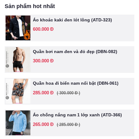
Sản phẩm hot nhất
Áo khoác kaki đen lót lông (ATD-323)
600.000 Đ
Quần bơi nam đen và đỏ đẹp (DBN-082)
300.000 Đ
Quần hoa đi biển nam nổi bật (DBN-061)
285.000 Đ
( 300.000 Đ )
Áo chống nắng nam 1 lớp xanh (ATD-366)
265.000 Đ
( 285.000 Đ )