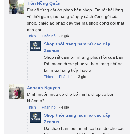
Trần Hồng Quân
Em đã từng đặt áo phao bên shop. Em rất hài lòng
về thời gian giao hàng và quy cách đóng gói của
shop, chiếc áo phao dày thế mà shop đóng gói thật
nhỏ gọn.
Thích
·
Phản hồi
· 3 giờ
Shop thời trang nam nữ cao cấp
Zeanus
Shop rất cảm ơn những phản hồi của bạn.
Rất mong được phục vụ bạn trong những
lần mua hàng tiếp theo ạ.
Thích
·
Phản hồi
· 3 giờ
Anhanh Nguyen
Mình muốn mua đồ cho bố mình, shop có bán
không ạ?
Thích
·
Phản hồi
· 4 giờ
Shop thời trang nam nữ cao cấp
Zeanus
Dạ chào bạn, bên mình có bán đồ cho các