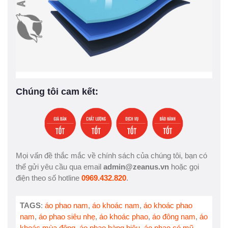
Chúng tôi cam kết:
Mọi vấn đề thắc mắc về chính sách của chúng tôi, bạn có
thể gửi yêu cầu qua email
admin@zeanus.vn
hoặc gọi
điện theo số hotline
0969.432.820
.
TAGS
:
áo phao nam
,
áo khoác nam
,
áo khoác phao
nam
,
áo phao siêu nhẹ
,
áo khoác phao
,
áo đông nam
,
áo
khoác mùa đông
,
áo phao hàng hiệu
,
áo phao có mũ