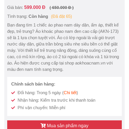
Giá bán:
599.000 Đ
( 650.000 Đ )
Tình trạng:
Còn hàng
(Đã đặt 65)
Bạn đang tìm 1 chiếc áo phao nam dày dặn, ấm áp, thiết kế
đẹp, trẻ trung? Áo khoác phao nam đen cao cấp (AKN-173)
sẽ là 1 lựa chọn tuyệt vời. Áo có lớp ngoài là vải gió trượt
nước dày dặn, giữa trần bông siêu nhẹ siêu bền có thể giặt
máy. Với thiết kế trẻ trung năng động, dáng suông cùng cổ
cao, có mũ kín rộng, áo có 2 túi ngoài có khóa và 1 túi trong
áo. Áo hiện được cung cấp tại shop aokhoacnam.vn với
màu đen nam tính sang trọng.
Chính sách bán hàng:
Đổi hàng: Trong 5 ngày (
Chi tiết
)
Nhận hàng: Kiểm tra trước khi thanh toán
Phí vận chuyển: Miễn phí
Mua sản phẩm ngay