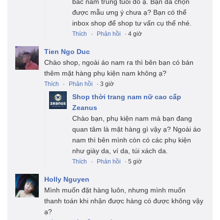
bác nam trung tuổi đó ạ. Bạn đã chọn
được mẫu ưng ý chưa ạ? Bạn có thể
inbox shop để shop tư vấn cụ thể nhé.
Thích
·
Phản hồi
· 4 giờ
Tien Ngo Duc
Chào shop, ngoài áo nam ra thì bên bạn có bán
thêm mặt hàng phụ kiện nam không ạ?
Thích
·
Phản hồi
· 3 giờ
Shop thời trang nam nữ cao cấp
Zeanus
Chào bạn, phụ kiện nam mà bạn đang
quan tâm là mặt hàng gì vậy ạ? Ngoài áo
nam thì bên mình còn có các phụ kiện
như giày da, ví da, túi xách da.
Thích
·
Phản hồi
· 5 giờ
Holly Nguyen
Mình muốn đặt hàng luôn, nhưng mình muốn
thanh toán khi nhận được hàng có được không vậy
ạ?