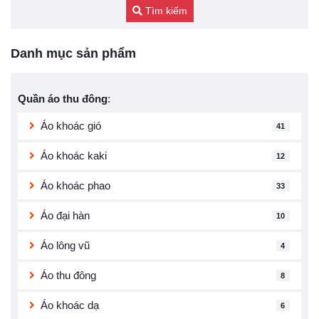
Tìm kiếm
Danh mục sản phẩm
Quần áo thu đông
:
Áo khoác gió
41
Áo khoác kaki
12
Áo khoác phao
33
Áo đại hàn
10
Áo lông vũ
4
Áo thu đông
8
Áo khoác dạ
6