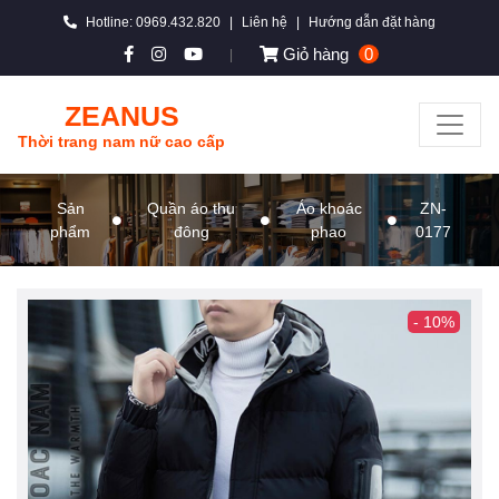
Hotline: 0969.432.820
|
Liên hệ
|
Hướng dẫn đặt hàng
Giỏ hàng
0
|
ZEANUS
Thời trang nam nữ cao cấp
Sản
Quần áo thu
Áo khoác
ZN-
phẩm
đông
phao
0177
- 10%