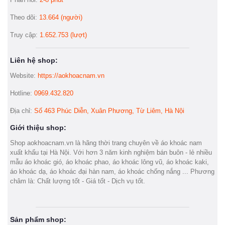
Theo dõi:
13.664 (người)
Truy cập:
1.652.753 (lượt)
Liên hệ shop:
Website:
https://aokhoacnam.vn
Hotline:
0969.432.820
Địa chỉ:
Số 463 Phúc Diễn, Xuân Phương, Từ Liêm, Hà Nội
Giới thiệu shop:
Shop aokhoacnam.vn là hãng thời trang chuyên về áo khoác nam
xuất khẩu tại Hà Nội. Với hơn 3 năm kinh nghiệm bán buôn - lẻ nhiều
mẫu áo khoác gió, áo khoác phao, áo khoác lông vũ, áo khoác kaki,
áo khoác dạ, áo khoác đại hàn nam, áo khoác chống nắng ... Phương
châm là: Chất lượng tốt - Giá tốt - Dịch vụ tốt.
Sản phẩm shop: