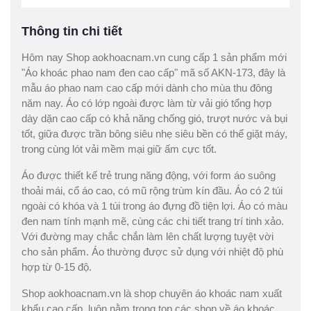
Thông tin chi tiết
Hôm nay Shop aokhoacnam.vn cung cấp 1 sản phẩm mới
"Áo khoác phao nam đen cao cấp" mã số AKN-173, đây là
mẫu áo phao nam cao cấp mới dành cho mùa thu đông
năm nay. Áo có lớp ngoài được làm từ vải gió tổng hợp
dày dặn cao cấp có khả năng chống gió, trượt nước và bụi
tốt, giữa được trần bông siêu nhẹ siêu bền có thể giặt máy,
trong cùng lót vải mềm mại giữ ấm cực tốt.
Áo được thiết kế trẻ trung năng động, với form áo suông
thoải mái, cổ áo cao, có mũ rộng trùm kín đầu. Áo có 2 túi
ngoài có khóa và 1 túi trong áo đựng đồ tiện lợi. Áo có màu
đen nam tính mạnh mẽ, cùng các chi tiết trang trí tinh xảo.
Với đường may chắc chắn làm lên chất lượng tuyệt vời
cho sản phẩm. Áo thường được sử dụng với nhiệt độ phù
hợp từ 0-15 độ.
Shop aokhoacnam.vn là shop chuyên áo khoác nam xuất
khẩu cao cấp, luôn nằm trong top các shop về áo khoác