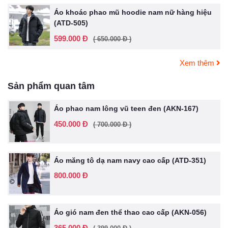
Áo khoác phao mũ hoodie nam nữ hàng hiệu
(ATD-505)
599.000 Đ
( 650.000 Đ )
Xem thêm
Sản phẩm quan tâm
Áo phao nam lông vũ teen đen (AKN-167)
450.000 Đ
( 700.000 Đ )
Áo măng tô dạ nam navy cao cấp (ATD-351)
800.000 Đ
Áo gió nam đen thể thao cao cấp (AKN-056)
365.000 Đ