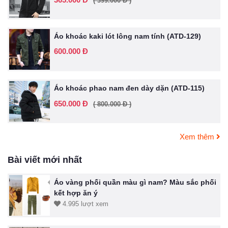
( 399.000 Đ )
Áo khoác kaki lót lông nam tính (ATD-129)
600.000 Đ
Áo khoác phao nam đen dày dặn (ATD-115)
650.000 Đ
( 800.000 Đ )
Xem thêm
Bài viết mới nhất
Áo vàng phối quần màu gì nam? Màu sắc phối
kết hợp ăn ý
4.995 lượt xem