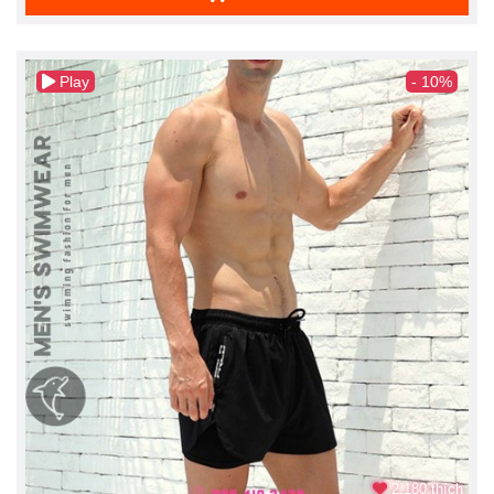
Play
- 10%
2.180 thích