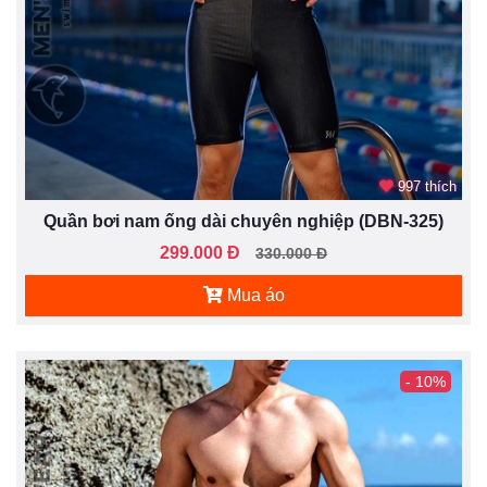
997 thích
Quần bơi nam ống dài chuyên nghiệp (DBN-325)
299.000 Đ
330.000 Đ
Mua áo
- 10%