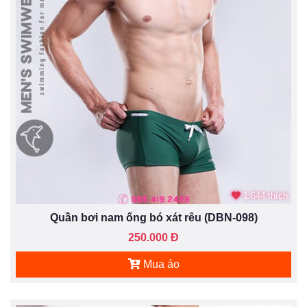
1.644 thích
Quần bơi nam ống bó xát rêu (DBN-098)
250.000 Đ
Mua áo