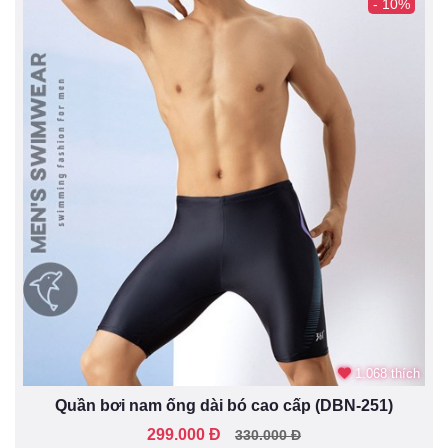
- 10%
1.068 thích
Quần bơi nam ống dài bó cao cấp (DBN-251)
299.000 Đ
330.000 Đ