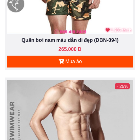
1.285 thích
Quần bơi nam màu dằn di đẹp (DBN-094)
265.000 Đ
Mua áo
- 25%