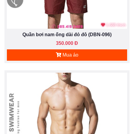
1.688 thích
Quần bơi nam ống dài đỏ đô (DBN-096)
350.000 Đ
Mua áo