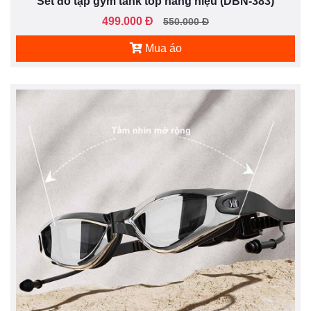
Set đồ tập gym tank top hàng hiệu (DBN-383)
499.000 Đ
550.000 Đ
Mua áo