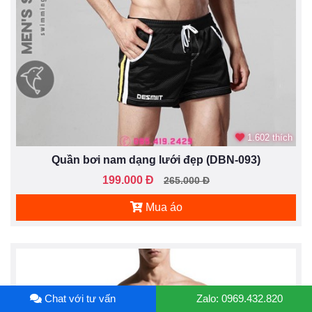
1.602 thích
Quần bơi nam dạng lưới đẹp (DBN-093)
199.000 Đ
265.000 Đ
Mua áo
Chat với tư vấn
Zalo: 0969.432.820