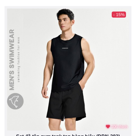
- 15%
106 thích