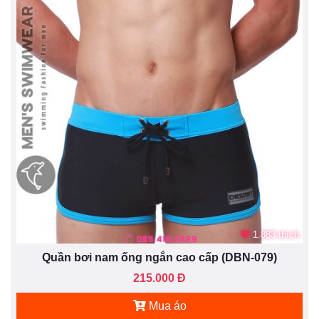
1.883 thích
Quần bơi nam ống ngắn cao cấp (DBN-079)
215.000 Đ
Mua áo