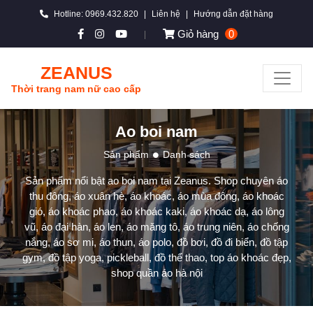
Hotline: 0969.432.820
|
Liên hệ
|
Hướng dẫn đặt hàng
Giỏ hàng
0
|
ZEANUS
Thời trang nam nữ cao cấp
Ao boi nam
Sản phẩm
Danh sách
Sản phẩm nổi bật ao boi nam tại Zeanus. Shop chuyên áo
thu đông, áo xuân hè, áo khoác, áo mùa đông, áo khoác
gió, áo khoác phao, áo khoác kaki, áo khoác dạ, áo lông
vũ, áo đại hàn, áo len, áo măng tô, áo trung niên, áo chống
nắng, áo sơ mi, áo thun, áo polo, đồ bơi, đồ đi biển, đồ tập
gym, đồ tập yoga, pickleball, đồ thể thao, top áo khoác đẹp,
shop quần áo hà nội