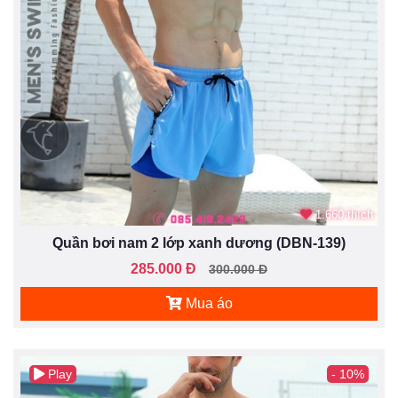
1.660 thích
Quần bơi nam 2 lớp xanh dương (DBN-139)
285.000 Đ
300.000 Đ
Mua áo
Play
- 10%