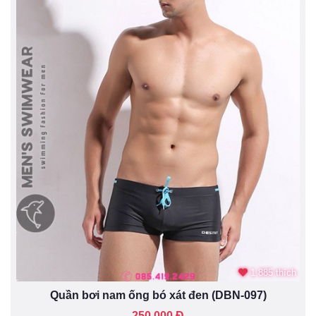
1.885 thích
Quần bơi nam ống bó xát đen (DBN-097)
250.000 Đ