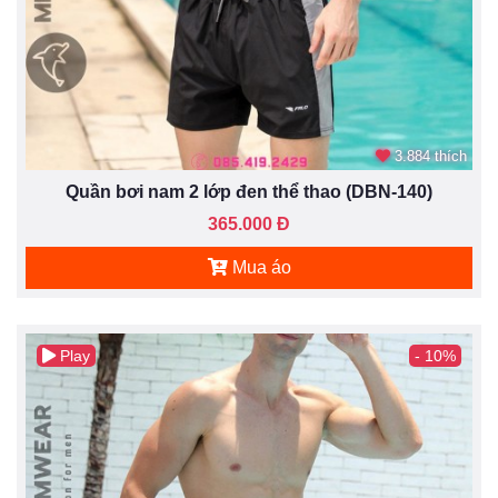
3.884 thích
Quần bơi nam 2 lớp đen thể thao (DBN-140)
365.000 Đ
Mua áo
Play
- 10%