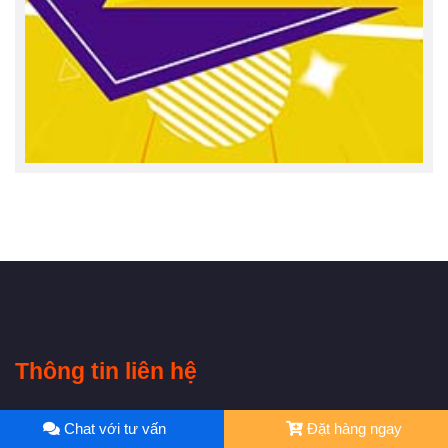
Thông tin liên hệ
Hiện shop chỉ nhận đơn Online - Quý khách chat với tư vấn
Chat với tư vấn
Đặt hàng ngay
để được hỗ trợ