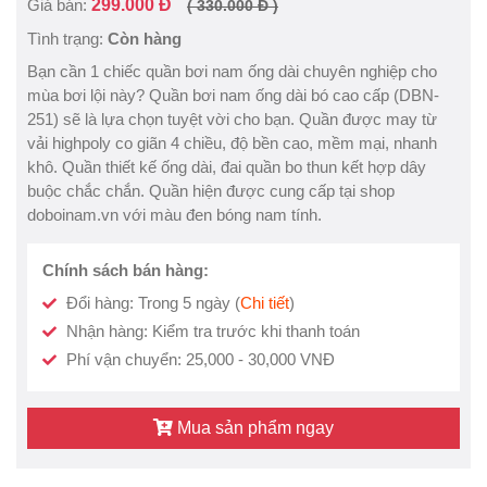
Giá bán:
299.000 Đ
( 330.000 Đ )
Tình trạng:
Còn hàng
Bạn cần 1 chiếc quần bơi nam ống dài chuyên nghiệp cho
mùa bơi lội này? Quần bơi nam ống dài bó cao cấp (DBN-
251) sẽ là lựa chọn tuyệt vời cho bạn. Quần được may từ
vải highpoly co giãn 4 chiều, độ bền cao, mềm mại, nhanh
khô. Quần thiết kế ống dài, đai quần bo thun kết hợp dây
buộc chắc chắn. Quần hiện được cung cấp tại shop
doboinam.vn với màu đen bóng nam tính.
Chính sách bán hàng:
Đổi hàng: Trong 5 ngày (
Chi tiết
)
Nhận hàng: Kiểm tra trước khi thanh toán
Phí vận chuyển: 25,000 - 30,000 VNĐ
Mua sản phẩm ngay