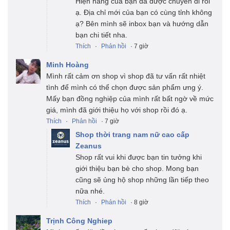
Hiện hàng của bạn đã được chuyển đi rồi
ạ. Địa chỉ mới của bạn có cùng tỉnh không
ạ? Bên mình sẽ inbox bạn và hướng dẫn
bạn chi tiết nha.
Thích
·
Phản hồi
· 7 giờ
Minh Hoàng
Mình rất cảm ơn shop vì shop đã tư vấn rất nhiệt
tình để mình có thể chọn được sản phẩm ưng ý.
Mấy bạn đồng nghiệp của mình rất bất ngờ về mức
giá, mình đã giới thiệu họ với shop rồi đó ạ.
Thích
·
Phản hồi
· 7 giờ
Shop thời trang nam nữ cao cấp
Zeanus
Shop rất vui khi được bạn tin tưởng khi
giới thiệu bạn bè cho shop. Mong bạn
cũng sẽ ủng hộ shop những lần tiếp theo
nữa nhé.
Thích
·
Phản hồi
· 8 giờ
Trịnh Công Nghiep