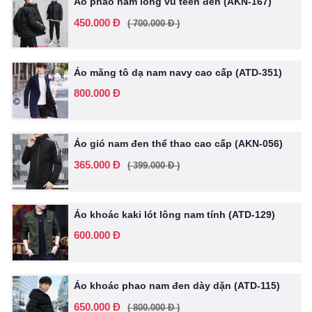
Áo phao nam lông vũ teen đen (AKN-167)
450.000 Đ
( 700.000 Đ )
Áo măng tô dạ nam navy cao cấp (ATD-351)
800.000 Đ
Áo gió nam đen thể thao cao cấp (AKN-056)
365.000 Đ
( 399.000 Đ )
Áo khoác kaki lót lông nam tính (ATD-129)
600.000 Đ
Áo khoác phao nam đen dày dặn (ATD-115)
650.000 Đ
( 800.000 Đ )