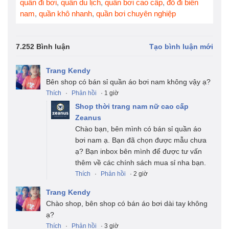
quần đi bơi
,
quần du lịch
,
quần bơi cao cấp
,
đồ đi biển
nam
,
quần khô nhanh
,
quần bơi chuyên nghiệp
7.252 Bình luận
Tạo bình luận mới
Trang Kendy
Bên shop có bán sỉ quần áo bơi nam không vậy ạ?
Thích
·
Phản hồi
· 1 giờ
Shop thời trang nam nữ cao cấp
Zeanus
Chào bạn, bên mình có bán sỉ quần áo
bơi nam ạ. Bạn đã chọn được mẫu chưa
ạ? Bạn inbox bên mình để được tư vấn
thêm về các chính sách mua sỉ nha bạn.
Thích
·
Phản hồi
· 2 giờ
Trang Kendy
Chào shop, bên shop có bán áo bơi dài tay không
ạ?
Thích
·
Phản hồi
· 3 giờ