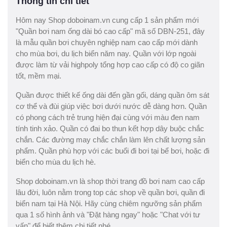
Thông tin chi tiết
Hôm nay Shop doboinam.vn cung cấp 1 sản phẩm mới
"Quần bơi nam ống dài bó cao cấp" mã số DBN-251, đây
là mẫu quần bơi chuyên nghiệp nam cao cấp mới dành
cho mùa bơi, du lịch biển năm nay. Quần với lớp ngoài
được làm từ vải highpoly tổng hợp cao cấp có độ co giãn
tốt, mềm mại.
Quần được thiết kế ống dài đến gần gối, dáng quần ôm sát
cơ thể và đùi giúp việc bơi dưới nước dễ dàng hơn. Quần
có phong cách trẻ trung hiện đại cùng với màu đen nam
tính tinh xảo. Quần có đai bo thun kết hợp dây buộc chắc
chắn. Các đường may chắc chắn làm lên chất lượng sản
phẩm. Quần phù hợp với các buổi đi bơi tại bể bơi, hoặc đi
biển cho mùa du lịch hè.
Shop doboinam.vn là shop thời trang đồ bơi nam cao cấp
lâu đời, luôn nằm trong top các shop về quần bơi, quần đi
biển nam tại Hà Nội. Hãy cùng chiêm ngưỡng sản phẩm
qua 1 số hình ảnh và "Đặt hàng ngay" hoặc "Chat với tư
vấn" để biết thêm chi tiết nhé.