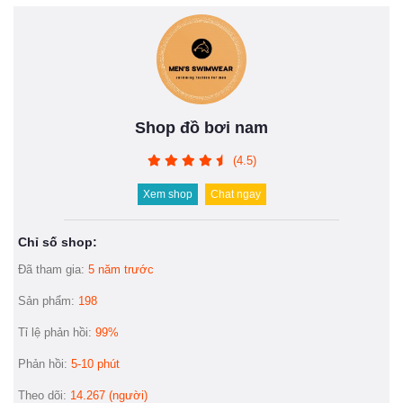
Shop đồ bơi nam
(4.5)
Xem shop
Chat ngay
Chỉ số shop:
Đã tham gia:
5 năm trước
Sản phẩm:
198
Tỉ lệ phản hồi:
99%
Phản hồi:
5-10 phút
Theo dõi:
14.267 (người)