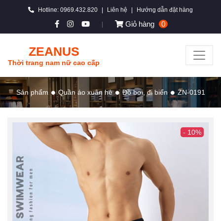
Hotline: 0969.432.820
|
Liên hệ
|
Hướng dẫn đặt hàng
Giỏ hàng
0
|
ZEANUS
Thời trang nam nữ cao cấp
Sản phẩm
Quần áo xuân hè
Đồ bơi, đi biển
ZN-0191
- 10%