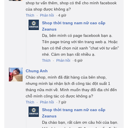
shop tư vấn thêm, shop có thể cho mình facebook
của shop được không ạ?
Thích
·
Phản hồi
· 4 giờ
Shop thời trang nam nữ cao cấp
Zeanus
Dạ, bên mình có page facebook bạn ạ.
Tên page trùng với tên trang web ạ. Hoặc
bạn có thể chọn nút xanh "chat với tư vấn"
nhé. Cảm ơn bạn rất nhiều ạ.
Thích
·
Phản hồi
· 6 giờ
Chung Anh
Chào shop, mình đã đặt hàng của bên shop,
nhưng mình lại nhận lịch đi công tác đột suất 1
tháng nữa mới về. Mình muốn thay đổi địa chỉ đến
chỗ mình công tác có được không ạ?
Thích
·
Phản hồi
· 7 giờ
Shop thời trang nam nữ cao cấp
Zeanus
Dạ chào bạn, rất cảm ơn câu hỏi của bạn.