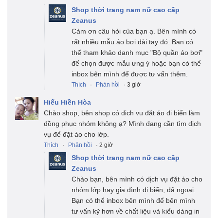
Shop thời trang nam nữ cao cấp
Zeanus
Cảm ơn câu hỏi của bạn ạ. Bên mình có
rất nhiều mẫu áo bơi dài tay đó. Bạn có
thể tham khảo danh mục "Bộ quần áo bơi"
để chọn được mẫu ưng ý hoặc bạn có thể
inbox bên mình để được tư vấn thêm.
Thích
·
Phản hồi
· 3 giờ
Hiếu Hiền Hòa
Chào shop, bên shop có dịch vụ đặt áo đi biển làm
đồng phục nhóm không ạ? Mình đang cần tìm dịch
vụ để đặt áo cho lớp.
Thích
·
Phản hồi
· 2 giờ
Shop thời trang nam nữ cao cấp
Zeanus
Chào bạn, bên mình có dịch vụ đặt áo cho
nhóm lớp hay gia đình đi biển, dã ngoại.
Bạn có thể inbox bên mình để bên mình
tư vấn kỹ hơn về chất liệu và kiểu dáng in