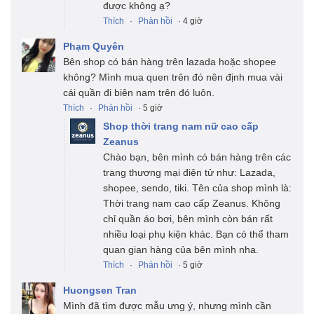
được không ạ?
Thích
·
Phản hồi
· 4 giờ
Phạm Quyên
Bên shop có bán hàng trên lazada hoặc shopee
không? Mình mua quen trên đó nên định mua vài
cái quần đi biên nam trên đó luôn.
Thích
·
Phản hồi
· 5 giờ
Shop thời trang nam nữ cao cấp
Zeanus
Chào bạn, bên mình có bán hàng trên các
trang thương mại điện tử như: Lazada,
shopee, sendo, tiki. Tên của shop mình là:
Thời trang nam cao cấp Zeanus. Không
chỉ quần áo bơi, bên mình còn bán rất
nhiều loại phụ kiện khác. Bạn có thể tham
quan gian hàng của bên mình nha.
Thích
·
Phản hồi
· 5 giờ
Huongsen Tran
Mình đã tìm được mẫu ưng ý, nhưng mình cần