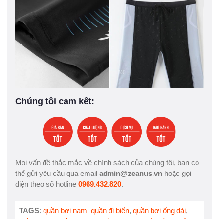
Chúng tôi cam kết:
Mọi vấn đề thắc mắc về chính sách của chúng tôi, bạn có
thể gửi yêu cầu qua email
admin@zeanus.vn
hoặc gọi
điện theo số hotline
0969.432.820
.
TAGS
:
quần bơi nam
,
quần đi biển
,
quần bơi ống dài
,