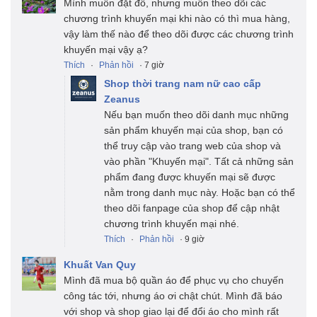
Mình muốn đặt đồ, nhưng muốn theo dõi các
chương trình khuyến mại khi nào có thì mua hàng,
vậy làm thế nào để theo dõi được các chương trình
khuyến mại vậy ạ?
Thích
·
Phản hồi
· 7 giờ
Shop thời trang nam nữ cao cấp
Zeanus
Nếu bạn muốn theo dõi danh mục những
sản phẩm khuyến mại của shop, bạn có
thể truy cập vào trang web của shop và
vào phần "Khuyến mại". Tất cả những sản
phẩm đang được khuyến mại sẽ được
nằm trong danh mục này. Hoặc bạn có thể
theo dõi fanpage của shop để cập nhật
chương trình khuyến mại nhé.
Thích
·
Phản hồi
· 9 giờ
Khuất Van Quy
Mình đã mua bộ quần áo để phục vụ cho chuyến
công tác tới, nhưng áo ơi chật chút. Mình đã báo
với shop và shop giao lại để đổi áo cho mình rất