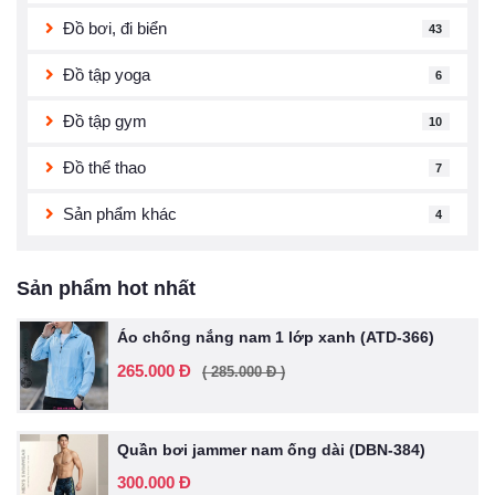
Đồ bơi, đi biển
43
Đồ tập yoga
6
Đồ tập gym
10
Đồ thể thao
7
Sản phẩm khác
4
Sản phẩm hot nhất
Áo chống nắng nam 1 lớp xanh (ATD-366)
265.000 Đ
( 285.000 Đ )
Quần bơi jammer nam ống dài (DBN-384)
300.000 Đ