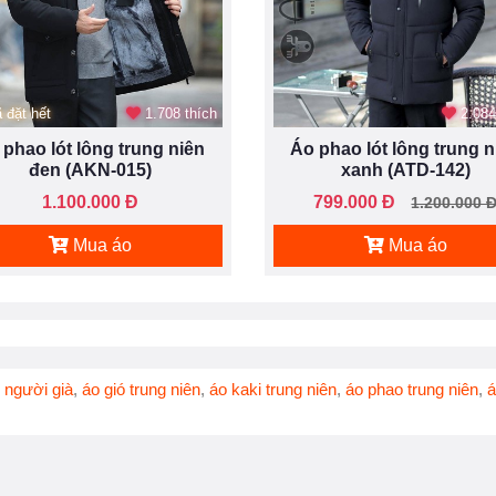
 đặt hết
1.708 thích
2.084
 phao lót lông trung niên
Áo phao lót lông trung n
đen (AKN-015)
xanh (ATD-142)
1.100.000 Đ
799.000 Đ
1.200.000 
Mua áo
Mua áo
 người già
,
áo gió trung niên
,
áo kaki trung niên
,
áo phao trung niên
,
á