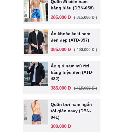
Quần đi biển nam
hàng hiệu (DBN-058)
285.000 Đ
( 315.000 Đ )
Áo khoác kaki nam
đen đẹp (ATD-357)
385.000 Đ
( 400.000 Đ )
Áo gió nam mũ rời
hàng hiệu đen (ATD-
432)
385.000 Đ
( 415.000 Đ )
Quần bơi nam ngắn
tối giản navy (DBN-
041)
300.000 Đ