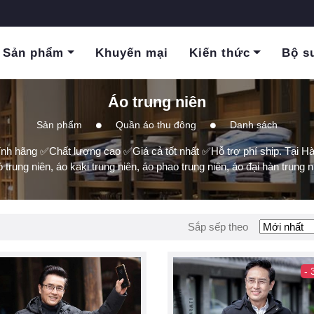
Sản phẩm
Khuyến mại
Kiến thức
Bộ s
Áo trung niên
Sản phẩm
Quần áo thu đông
Danh sách
nh hãng ✅Chất lượng cao ✅Giá cả tốt nhất ✅Hỗ trợ phí ship. Tại Hà 
 trung niên, áo kaki trung niên, áo phao trung niên, áo đại hàn trung n
Sắp sếp theo
-