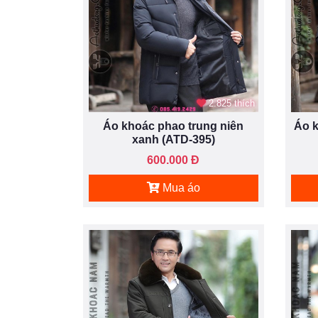
2.825 thích
Áo khoác phao trung niên
Áo k
xanh (ATD-395)
600.000 Đ
Mua áo