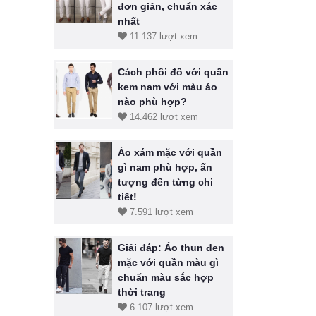
đơn giản, chuẩn xác
nhất
11.137 lượt xem
Cách phối đồ với quần
kem nam với màu áo
nào phù hợp?
14.462 lượt xem
Áo xám mặc với quần
gì nam phù hợp, ấn
tượng đến từng chi
tiết!
7.591 lượt xem
Giải đáp: Áo thun đen
mặc với quần màu gì
chuẩn màu sắc hợp
thời trang
6.107 lượt xem