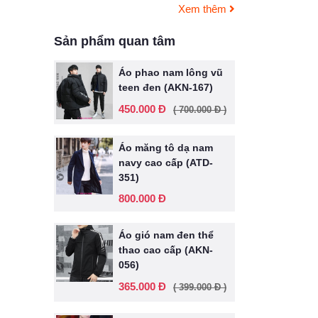
Xem thêm
Sản phẩm quan tâm
Áo phao nam lông vũ
teen đen (AKN-167)
450.000 Đ
( 700.000 Đ )
Áo măng tô dạ nam
navy cao cấp (ATD-
351)
800.000 Đ
Áo gió nam đen thể
thao cao cấp (AKN-
056)
365.000 Đ
( 399.000 Đ )