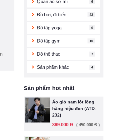
Quần áo sơ mi
6
Đồ bơi, đi biển
43
Đồ tập yoga
6
Đồ tập gym
10
ện
Đồ thể thao
7
Sản phẩm khác
4
Sản phẩm hot nhất
Áo gió nam lót lông
hàng hiệu đen (ATD-
232)
399.000 Đ
( 450.000 Đ )