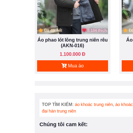
Đã đặt hết
8.184 thích
Đã
Áo phao lót lông trung niên rêu
Áo
(AKN-016)
1.100.000 Đ
Mua áo
TOP TÌM KIẾM
:
áo khoác trung niên
,
áo khoác
đại hàn trung niên
Chúng tôi cam kết: