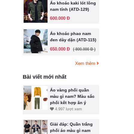
Áo khoác kaki lót lông
nam tính (ATD-129)
600.000 Đ
Áo khoác phao nam
đen dày dặn (ATD-115)
650.000 Đ
( 800.000 Đ )
Xem thêm
Bài viết mới nhất
Áo vàng phối quần
màu gì nam? Màu sắc
phối kết hợp ăn ý
4.997 lượt xem
Giải đáp: Quần trắng
phối áo màu gì nam