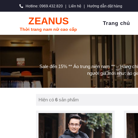
Hotline: 0969.432.820
|
Liên hệ
|
Hướng dẫn đặt hàng
ZEANUS
Trang chủ
Thời trang nam nữ cao cấp
Sale đến 15% ** Áo trung niên nam ** ✅Hàng chí
người già mới như: áo gió
Hiện có
6
sản phẩm