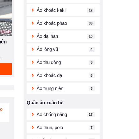
Áo khoác kaki
12
Áo khoác phao
33
 thích
Áo đại hàn
10
iên
Áo lông vũ
4
Đ
Áo thu đông
8
Áo khoác dạ
6
Áo trung niên
6
Quần áo xuân hè
:
o
Áo chống nắng
17
Áo thun, polo
7