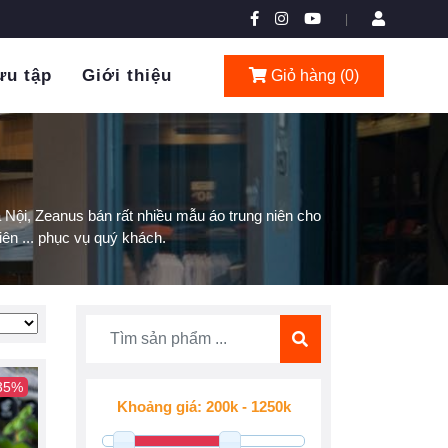
|
ưu tập
Giới thiệu
Giỏ hàng (
0
)
Nội, Zeanus bán rất nhiều mẫu áo trung niên cho
iên ... phục vụ quý khách.
 35%