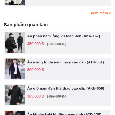
Xem thêm
Sản phẩm quan tâm
Áo phao nam lông vũ teen đen (AKN-167)
450.000 Đ
( 700.000 Đ )
Áo măng tô dạ nam navy cao cấp (ATD-351)
800.000 Đ
Áo gió nam đen thể thao cao cấp (AKN-056)
365.000 Đ
( 399.000 Đ )
Áo khoác kaki lót lông nam tính (ATD-129)