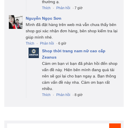
thường ạ.
Thích
·
Phản hồi
· 7 giờ
Nguyễn Ngọc Sơn
Mình đã đặt hàng trên web mà vẫn chưa thấy bên
shop gọi xác nhận đơn hàng, bên shop kiểm tra lại
giúp mình nhé.
Thích
·
Phản hồi
· 6 giờ
Shop thời trang nam nữ cao cấp
Zeanus
Cảm ơn bạn vì bạn đã phản hồi đến shop
vấn đề này. Hiện bên mình đang quá tải
nên sẽ gọi lại cho bạn ngay ạ. Bạn thông
cảm vấn đề này nha. Cảm ơn bạn rất
nhiều.
Thích
·
Phản hồi
· 8 giờ