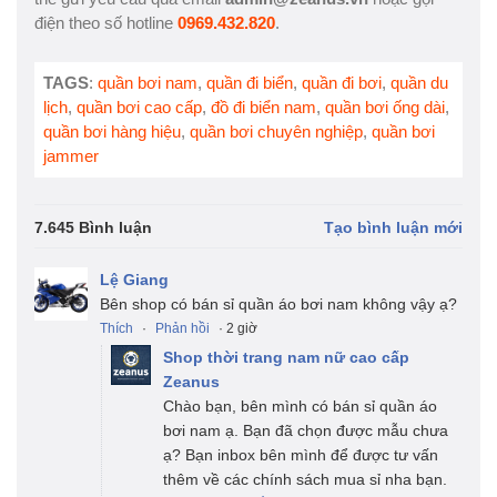
điện theo số hotline
0969.432.820
.
TAGS
:
quần bơi nam
,
quần đi biển
,
quần đi bơi
,
quần du
lịch
,
quần bơi cao cấp
,
đồ đi biển nam
,
quần bơi ống dài
,
quần bơi hàng hiệu
,
quần bơi chuyên nghiệp
,
quần bơi
jammer
7.645 Bình luận
Tạo bình luận mới
Lệ Giang
Bên shop có bán sỉ quần áo bơi nam không vậy ạ?
Thích
·
Phản hồi
· 2 giờ
Shop thời trang nam nữ cao cấp
Zeanus
Chào bạn, bên mình có bán sỉ quần áo
bơi nam ạ. Bạn đã chọn được mẫu chưa
ạ? Bạn inbox bên mình để được tư vấn
thêm về các chính sách mua sỉ nha bạn.