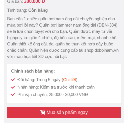
Giá bán:
300.000 Đ
Tình trạng:
Còn hàng
Bạn cần 1 chiếc quần bơi nam ống dài chuyên nghiệp cho
mùa bơi lội này? Quần bơi jammer nam ống dài (DBN-384)
sẽ là lựa chọn tuyệt vời cho bạn. Quần được may từ vải
highpoly co giãn 4 chiều, độ bền cao, mềm mại, nhanh khô.
Quần thiết kế ống dài, đai quần bo thun kết hợp dây buộc
chắc chắn. Quần hiện được cung cấp tại shop doboinam.vn
với màu họa tiết 3D cực nổi bật.
Chính sách bán hàng:
Đổi hàng: Trong 5 ngày (
Chi tiết
)
Nhận hàng: Kiểm tra trước khi thanh toán
Phí vận chuyển: 25,000 - 30,000 VNĐ
Mua sản phẩm ngay