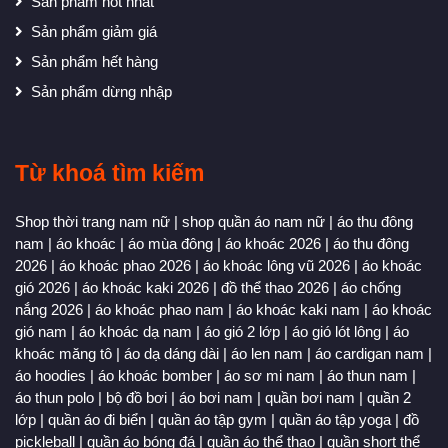
Sản phẩm hot nhất
Sản phẩm giảm giá
Sản phẩm hết hàng
Sản phẩm dừng nhập
Từ khoá tìm kiếm
Shop thời trang nam nữ
|
shop quần áo nam nữ
|
áo thu đông
nam
|
áo khoác
|
áo mùa đông
|
áo khoác 2026
|
áo thu đông
2026
|
áo khoác phao 2026
|
áo khoác lông vũ 2026
|
áo khoác
gió 2026
|
áo khoác kaki 2026
|
đồ thể thao 2026
|
áo chống
nắng 2026
|
áo khoác phao nam
|
áo khoác kaki nam
|
áo khoác
gió nam
|
áo khoác dạ nam
|
áo gió 2 lớp
|
áo gió lót lông
|
áo
khoác măng tô
|
áo dạ dáng dài
|
áo len nam
|
áo cardigan nam
|
áo hoodies
|
áo khoác bomber
|
áo sơ mi nam
|
áo thun nam
|
áo thun polo
|
bộ đồ bơi
|
áo bơi nam
|
quần bơi nam
|
quần 2
lớp
|
quần áo đi biển
|
quần áo tập gym
|
quần áo tập yoga
|
đồ
pickleball
|
quần áo bóng đá
|
quần áo thể thao
|
quần short thể