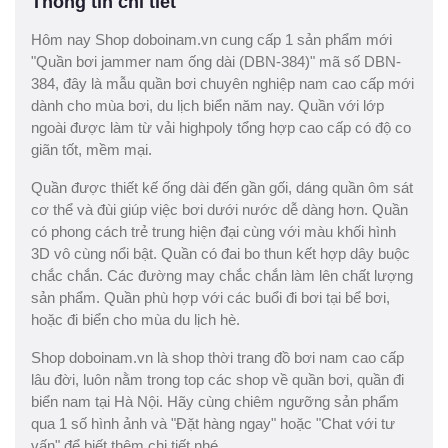
Thông tin chi tiết
Hôm nay Shop doboinam.vn cung cấp 1 sản phẩm mới
"Quần bơi jammer nam ống dài (DBN-384)" mã số DBN-
384, đây là mẫu quần bơi chuyên nghiệp nam cao cấp mới
dành cho mùa bơi, du lịch biển năm nay. Quần với lớp
ngoài được làm từ vải highpoly tổng hợp cao cấp có độ co
giãn tốt, mềm mại.
Quần được thiết kế ống dài đến gần gối, dáng quần ôm sát
cơ thể và đùi giúp việc bơi dưới nước dễ dàng hơn. Quần
có phong cách trẻ trung hiện đại cùng với màu khối hình
3D vô cùng nổi bật. Quần có đai bo thun kết hợp dây buộc
chắc chắn. Các đường may chắc chắn làm lên chất lượng
sản phẩm. Quần phù hợp với các buổi đi bơi tại bể bơi,
hoặc đi biển cho mùa du lịch hè.
Shop doboinam.vn là shop thời trang đồ bơi nam cao cấp
lâu đời, luôn nằm trong top các shop về quần bơi, quần đi
biển nam tại Hà Nội. Hãy cùng chiêm ngưỡng sản phẩm
qua 1 số hình ảnh và "Đặt hàng ngay" hoặc "Chat với tư
vấn" để biết thêm chi tiết nhé.