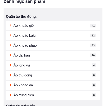
Danh mục sản phẩm
Quần áo thu đông
:
Áo khoác gió
41
Áo khoác kaki
12
Áo khoác phao
33
Áo đại hàn
10
Áo lông vũ
4
Áo thu đông
8
Áo khoác dạ
6
Áo trung niên
6
Quần áo xuân hè
: