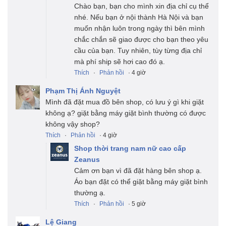
Chào bạn, bạn cho mình xin địa chỉ cụ thể
nhé. Nếu bạn ở nội thành Hà Nội và bạn
muốn nhận luôn trong ngày thì bên mình
chắc chắn sẽ giao được cho bạn theo yêu
cầu của bạn. Tuy nhiên, tùy từng địa chỉ
mà phí ship sẽ hơi cao đó ạ.
Thích
·
Phản hồi
· 4 giờ
Phạm Thị Ánh Nguyệt
Mình đã đặt mua đồ bên shop, có lưu ý gì khi giặt
không ạ? giặt bằng máy giặt bình thường có được
không vậy shop?
Thích
·
Phản hồi
· 4 giờ
Shop thời trang nam nữ cao cấp
Zeanus
Cảm ơn bạn vì đã đặt hàng bên shop ạ.
Áo bạn đặt có thể giặt bằng máy giặt bình
thường ạ.
Thích
·
Phản hồi
· 5 giờ
Lệ Giang