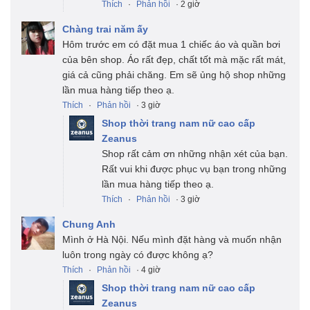
Thích
·
Phản hồi
· 2 giờ
Chàng trai năm ấy
Hôm trước em có đặt mua 1 chiếc áo và quần bơi
của bên shop. Áo rất đẹp, chất tốt mà mặc rất mát,
giá cả cũng phải chăng. Em sẽ ủng hộ shop những
lần mua hàng tiếp theo ạ.
Thích
·
Phản hồi
· 3 giờ
Shop thời trang nam nữ cao cấp
Zeanus
Shop rất cảm ơn những nhận xét của bạn.
Rất vui khi được phục vụ bạn trong những
lần mua hàng tiếp theo ạ.
Thích
·
Phản hồi
· 3 giờ
Chung Anh
Mình ở Hà Nội. Nếu mình đặt hàng và muốn nhận
luôn trong ngày có được không ạ?
Thích
·
Phản hồi
· 4 giờ
Shop thời trang nam nữ cao cấp
Zeanus