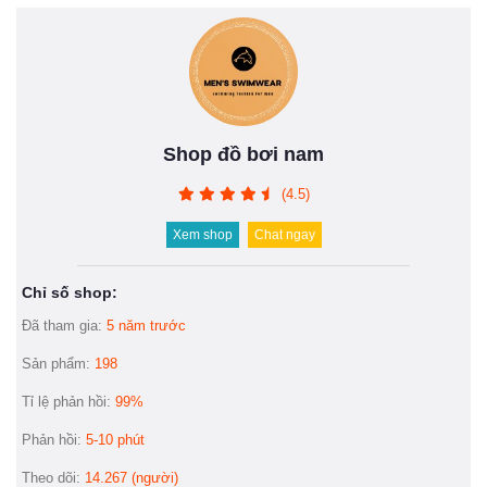
Shop đồ bơi nam
(4.5)
Xem shop
Chat ngay
Chỉ số shop:
Đã tham gia:
5 năm trước
Sản phẩm:
198
Tỉ lệ phản hồi:
99%
Phản hồi:
5-10 phút
Theo dõi:
14.267 (người)