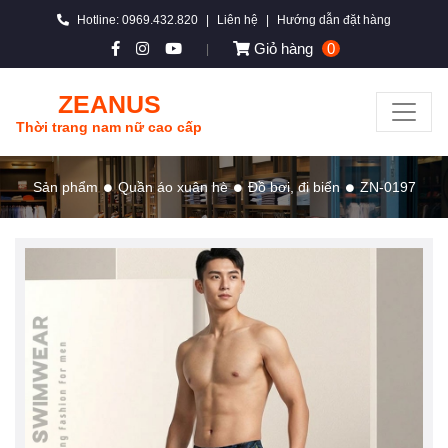
Hotline: 0969.432.820
|
Liên hệ
|
Hướng dẫn đặt hàng
Giỏ hàng
0
|
ZEANUS
Thời trang nam nữ cao cấp
Sản phẩm
Quần áo xuân hè
Đồ bơi, đi biển
ZN-0197