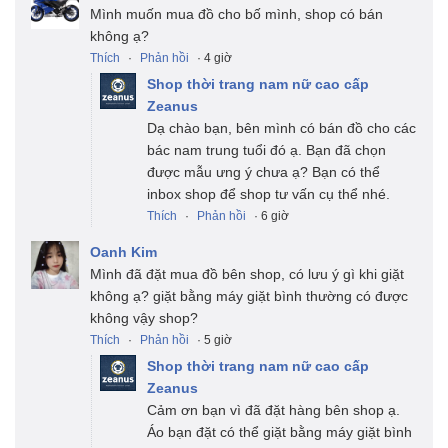
Mình muốn mua đồ cho bố mình, shop có bán
không ạ?
Thích
·
Phản hồi
· 4 giờ
Shop thời trang nam nữ cao cấp
Zeanus
Dạ chào bạn, bên mình có bán đồ cho các
bác nam trung tuổi đó ạ. Bạn đã chọn
được mẫu ưng ý chưa ạ? Bạn có thể
inbox shop để shop tư vấn cụ thể nhé.
Thích
·
Phản hồi
· 6 giờ
Oanh Kim
Mình đã đặt mua đồ bên shop, có lưu ý gì khi giặt
không ạ? giặt bằng máy giặt bình thường có được
không vậy shop?
Thích
·
Phản hồi
· 5 giờ
Shop thời trang nam nữ cao cấp
Zeanus
Cảm ơn bạn vì đã đặt hàng bên shop ạ.
Áo bạn đặt có thể giặt bằng máy giặt bình