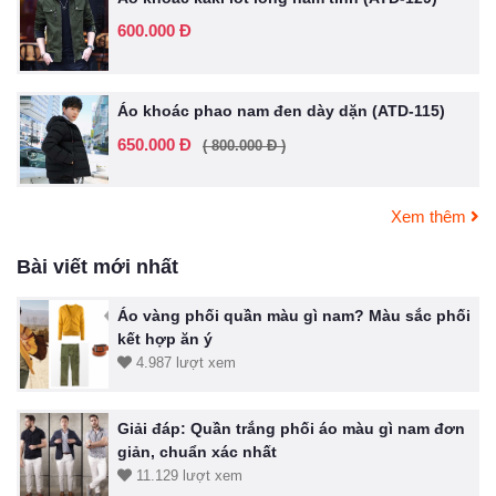
600.000 Đ
Áo khoác phao nam đen dày dặn (ATD-115)
650.000 Đ
( 800.000 Đ )
Xem thêm
Bài viết mới nhất
Áo vàng phối quần màu gì nam? Màu sắc phối
kết hợp ăn ý
4.987 lượt xem
Giải đáp: Quần trắng phối áo màu gì nam đơn
giản, chuẩn xác nhất
11.129 lượt xem