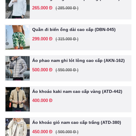
265.000 Đ
( 285.000 Đ )
Quần đi biển ống dài cao cấp (DBN-045)
299.000 Đ
( 315.000 Đ )
Áo phao nam ghi lót lông cao cấp (AKN-162)
500.000 Đ
( 550.000 Đ )
Áo khoác kaki nam cao cấp vàng (ATD-442)
400.000 Đ
Áo khoác gió nam cao cấp trắng (ATD-380)
450.000 Đ
( 500.000 Đ )