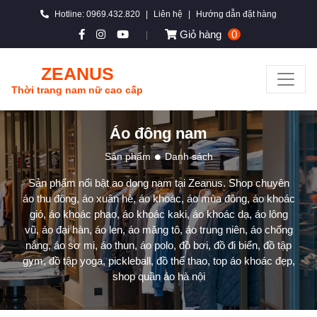
Hotline: 0969.432.820
|
Liên hệ
|
Hướng dẫn đặt hàng
Giỏ hàng
0
|
ZEANUS
Thời trang nam nữ cao cấp
Áo đông nam
Sản phẩm
Danh sách
Sản phẩm nổi bật ao dong nam tại Zeanus. Shop chuyên
áo thu đông, áo xuân hè, áo khoác, áo mùa đông, áo khoác
gió, áo khoác phao, áo khoác kaki, áo khoác dạ, áo lông
vũ, áo đại hàn, áo len, áo măng tô, áo trung niên, áo chống
nắng, áo sơ mi, áo thun, áo polo, đồ bơi, đồ đi biển, đồ tập
gym, đồ tập yoga, pickleball, đồ thể thao, top áo khoác đẹp,
shop quần áo hà nội