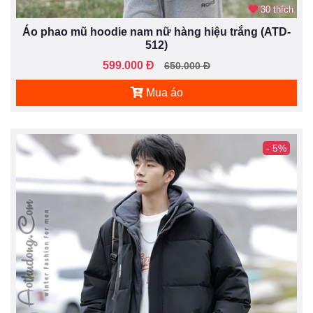
30 thích
Áo phao mũ hoodie nam nữ hàng hiệu trắng (ATD-
512)
599.000 Đ
650.000 Đ
Mua áo
- 5%