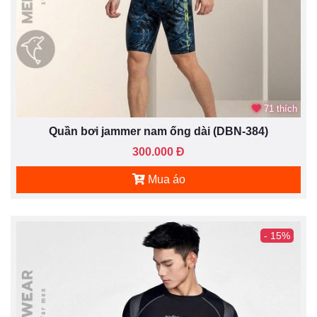
71 thích
Quần bơi jammer nam ống dài (DBN-384)
300.000 Đ
Mua áo
- 15%