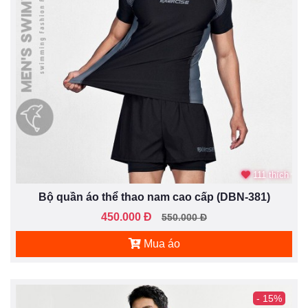
111 thích
Bộ quần áo thể thao nam cao cấp (DBN-381)
450.000 Đ
550.000 Đ
Mua áo
- 15%