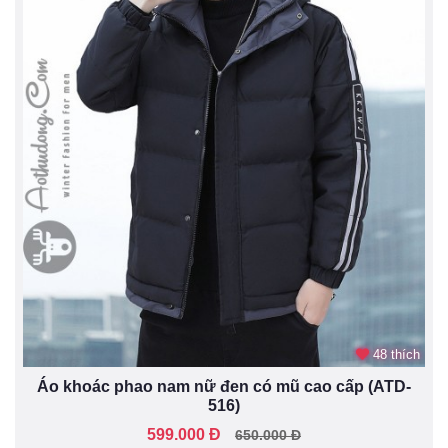
48 thích
Áo khoác phao nam nữ đen có mũ cao cấp (ATD-
516)
599.000 Đ
650.000 Đ