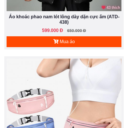
43 thích
Áo khoác phao nam lót lông dày dặn cực ấm (ATD-
438)
599.000 Đ
650.000 Đ
Mua áo