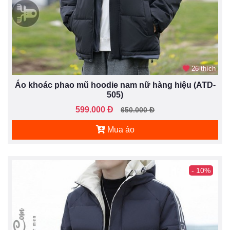
26 thích
Áo khoác phao mũ hoodie nam nữ hàng hiệu (ATD-
505)
599.000 Đ
650.000 Đ
Mua áo
- 10%