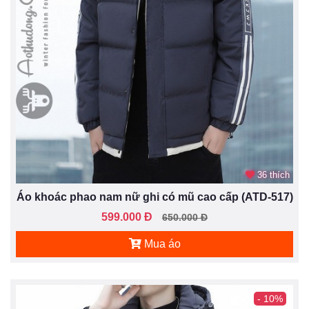
36 thích
Áo khoác phao nam nữ ghi có mũ cao cấp (ATD-517)
599.000 Đ
650.000 Đ
Mua áo
- 10%