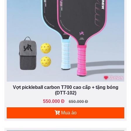
55 thích
Vợt pickleball carbon T700 cao cấp + tặng bóng
(DTT-102)
550.000 Đ
650.000 Đ
Mua áo