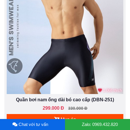
1.068 thích
Quần bơi nam ống dài bó cao cấp (DBN-251)
299.000 Đ
330.000 Đ
Mua áo
Chat với tư vấn
Zalo: 0969.432.820