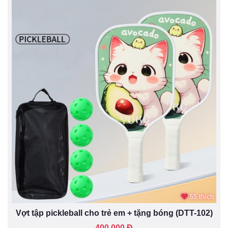
55 thích
Vợt tập pickleball cho trẻ em + tặng bóng (DTT-102)
400.000 Đ