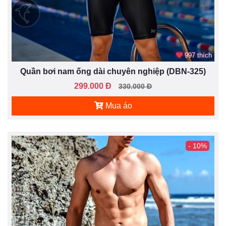
997 thích
Quần bơi nam ống dài chuyên nghiệp (DBN-325)
299.000 Đ
330.000 Đ
Mua áo
- 10%