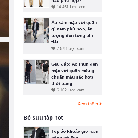
nào phù hợp?
14.451 lượt xem
Áo xám mặc với quần
gì nam phù hợp, ấn
tượng đến từng chi
tiết!
7.578 lượt xem
Giải đáp: Áo thun đen
mặc với quần màu gì
chuẩn màu sắc hợp
thời trang
6.102 lượt xem
Xem thêm
Bộ sưu tập hot
Top áo khoác gió nam
công sở đẹp