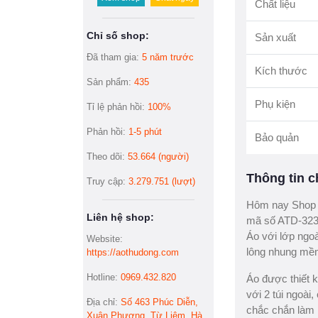
Chất liệu
Chỉ số shop:
Sản xuất
Đã tham gia:
5 năm trước
Kích thước
Sản phẩm:
435
Phụ kiện
Tỉ lệ phản hồi:
100%
Phản hồi:
1-5 phút
Bảo quản
Theo dõi:
53.664 (người)
Thông tin ch
Truy cập:
3.279.751 (lượt)
Hôm nay Shop a
Liên hệ shop:
mã số ATD-323,
Áo với lớp ngoà
Website:
lông nhung mềm
https://aothudong.com
Hotline:
0969.432.820
Áo được thiết k
với 2 túi ngoài
Địa chỉ:
Số 463 Phúc Diễn,
chắc chắn làm 
Xuân Phương, Từ Liêm, Hà