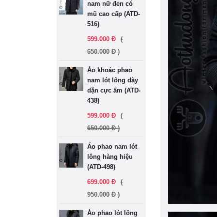
nam nữ đen có
mũ cao cấp (ATD-
516)
599.000 Đ
(
650.000 Đ )
Áo khoác phao
nam lót lông dày
dặn cực ấm (ATD-
438)
599.000 Đ
(
650.000 Đ )
Áo phao nam lót
lông hàng hiệu
(ATD-498)
699.000 Đ
(
950.000 Đ )
Áo phao lót lông