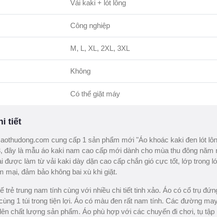
Vải kaki + lót lông
Công nghiệp
M, L, XL, 2XL, 3XL
Không
Có thể giặt máy
i tiết
othudong.com cung cấp 1 sản phẩm mới "Áo khoác kaki đen lót lôn
 đây là mẫu áo kaki nam cao cấp mới dành cho mùa thu đông năm 
i được làm từ vải kaki dày dặn cao cấp chắn gió cực tốt, lớp trong ló
 mại, đảm bảo không bai xù khi giặt.
ế trẻ trung nam tính cùng với nhiều chi tiết tinh xảo. Áo có cổ trụ đứn
, cùng 1 túi trong tiện lợi. Áo có màu đen rất nam tính. Các đường ma
lên chất lượng sản phẩm. Áo phù hợp với các chuyến đi chơi, tụ tập