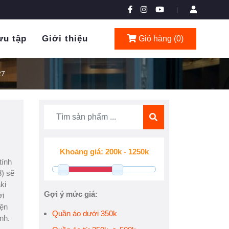
|
ưu tập
Giới thiệu
Giỏ hàng (
0
)
27
tính
3) sẽ
ki
Gợi ý mức giá:
ới
iện
Quần áo dưới 350k
nh.