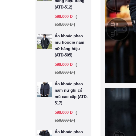
hàng hiệu trắng
(ATD-512)
599.000 Đ
(
650.000 Đ )
Áo khoác phao
mũ hoodie nam
nữ hàng hiệu
(ATD-505)
599.000 Đ
(
650.000 Đ )
Áo khoác phao
nam nữ ghi có
mũ cao cấp (ATD-
517)
599.000 Đ
(
650.000 Đ )
Áo khoác phao