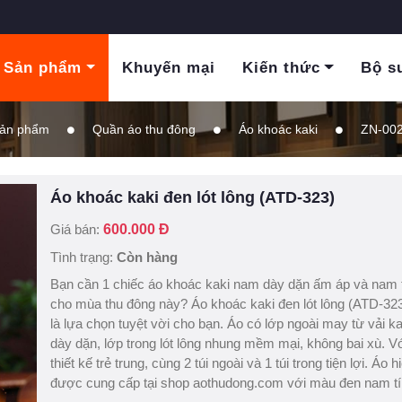
Sản phẩm
Khuyến mại
Kiến thức
Bộ s
ản phẩm
Quần áo thu đông
Áo khoác kaki
ZN-00
Áo khoác kaki đen lót lông (ATD-323)
Giá bán:
600.000 Đ
Tình trạng:
Còn hàng
Bạn cần 1 chiếc áo khoác kaki nam dày dặn ấm áp và nam 
cho mùa thu đông này? Áo khoác kaki đen lót lông (ATD-32
là lựa chọn tuyệt vời cho bạn. Áo có lớp ngoài may từ vải ka
dày dặn, lớp trong lót lông nhung mềm mại, không bai xù. V
thiết kế trẻ trung, cùng 2 túi ngoài và 1 túi trong tiện lợi. Áo h
được cung cấp tại shop aothudong.com với màu đen nam tí