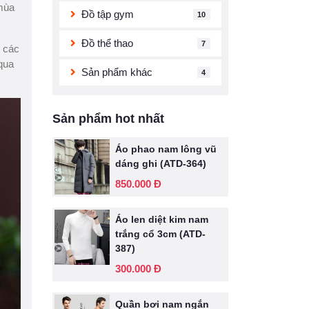
 mùa
Đồ tập gym
10
Đồ thể thao
7
p các
qua
Sản phẩm khác
4
Sản phẩm hot nhất
Áo phao nam lông vũ
dáng ghi (ATD-364)
850.000 Đ
Áo len diệt kim nam
trắng cổ 3cm (ATD-
387)
300.000 Đ
Quần bơi nam ngắn