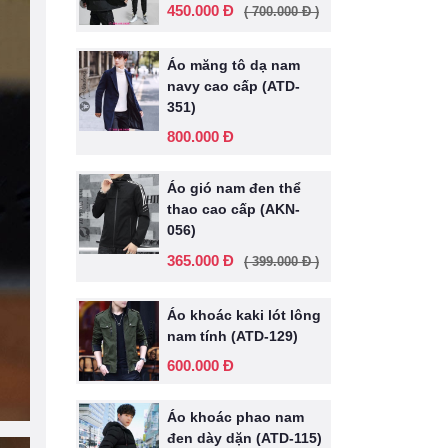
450.000 Đ
( 700.000 Đ )
Áo măng tô dạ nam
navy cao cấp (ATD-
351)
800.000 Đ
Áo gió nam đen thể
thao cao cấp (AKN-
056)
365.000 Đ
( 399.000 Đ )
Áo khoác kaki lót lông
nam tính (ATD-129)
600.000 Đ
Áo khoác phao nam
đen dày dặn (ATD-115)