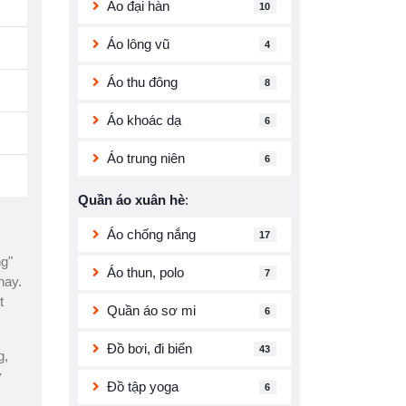
Áo đại hàn
10
Áo lông vũ
4
Áo thu đông
8
Áo khoác dạ
6
Áo trung niên
6
Quần áo xuân hè
:
Áo chống nắng
17
g"
Áo thun, polo
7
nay.
t
Quần áo sơ mi
6
Đồ bơi, đi biển
43
g,
y
Đồ tập yoga
6