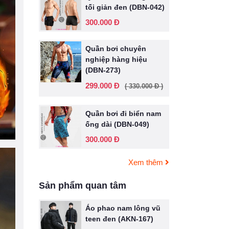
tối giản đen (DBN-042)
300.000 Đ
Quần bơi chuyên
nghiệp hàng hiệu
(DBN-273)
299.000 Đ
( 330.000 Đ )
Quần bơi đi biển nam
ống dài (DBN-049)
300.000 Đ
Xem thêm
Sản phẩm quan tâm
Áo phao nam lông vũ
teen đen (AKN-167)