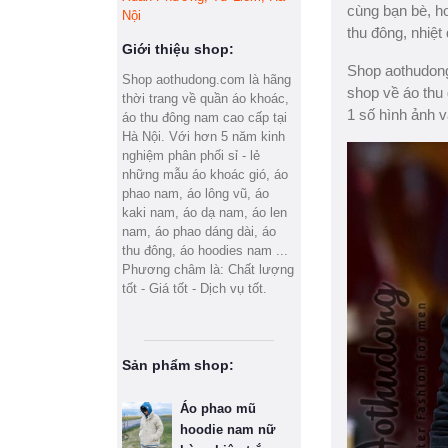
cùng bạn bè, h
Nội
thu đông, nhiệt
Giới thiệu shop:
Shop aothudong.
Shop aothudong.com là hãng
shop về áo thu
thời trang về quần áo khoác,
1 số hình ảnh v
áo thu đông nam cao cấp tại
Hà Nội. Với hơn 5 năm kinh
nghiệm phân phối sỉ - lẻ
những mẫu áo khoác gió, áo
phao nam, áo lông vũ, áo
kaki nam, áo dạ nam, áo len
nam, áo phao dáng dài, áo
thu đông, áo hoodies nam ...
Phương châm là: Chất lượng
tốt - Giá tốt - Dịch vụ tốt.
Sản phẩm shop:
Áo phao mũ
hoodie nam nữ