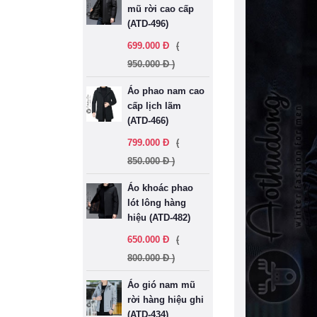
mũ rời cao cấp
(ATD-496)
699.000 Đ
(
950.000 Đ )
Áo phao nam cao
cấp lịch lãm
(ATD-466)
799.000 Đ
(
850.000 Đ )
Áo khoác phao
lót lông hàng
hiệu (ATD-482)
650.000 Đ
(
800.000 Đ )
Áo gió nam mũ
rời hàng hiệu ghi
(ATD-434)