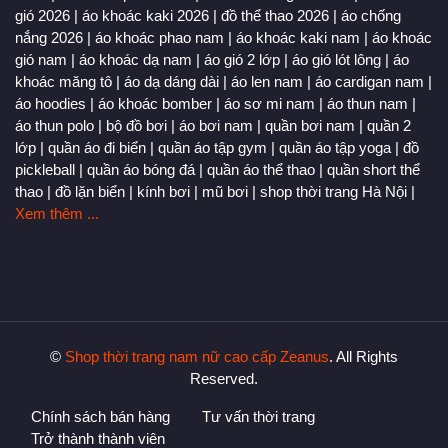
gió 2026
|
áo khoác kaki 2026
|
đồ thể thao 2026
|
áo chống
nắng 2026
|
áo khoác phao nam
|
áo khoác kaki nam
|
áo khoác
gió nam
|
áo khoác dạ nam
|
áo gió 2 lớp
|
áo gió lót lông
|
áo
khoác măng tô
|
áo dạ dáng dài
|
áo len nam
|
áo cardigan nam
|
áo hoodies
|
áo khoác bomber
|
áo sơ mi nam
|
áo thun nam
|
áo thun polo
|
bộ đồ bơi
|
áo bơi nam
|
quần bơi nam
|
quần 2
lớp
|
quần áo đi biển
|
quần áo tập gym
|
quần áo tập yoga
|
đồ
pickleball
|
quần áo bóng đá
|
quần áo thể thao
|
quần short thể
thao
|
đồ lặn biển
|
kính bơi
|
mũ bơi
|
shop thời trang Hà Nội
|
Xem thêm ...
©
Shop thời trang nam nữ cao cấp Zeanus
. All Rights
Reserved.
Chính sách bán hàng
Tư vấn thời trang
Trở thành thành viên