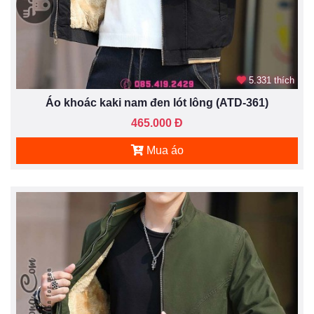
5.331 thích
Áo khoác kaki nam đen lót lông (ATD-361)
465.000 Đ
Mua áo