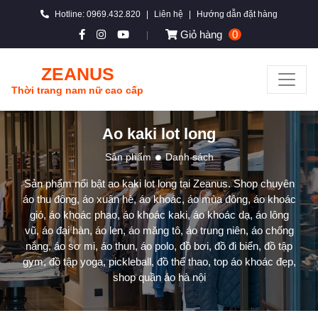
Hotline: 0969.432.820
|
Liên hệ
|
Hướng dẫn đặt hàng
Giỏ hàng
0
|
ZEANUS
Thời trang nam nữ cao cấp
Ao kaki lot long
Sản phẩm
Danh sách
Sản phẩm nổi bật ao kaki lot long tại Zeanus. Shop chuyên
áo thu đông, áo xuân hè, áo khoác, áo mùa đông, áo khoác
gió, áo khoác phao, áo khoác kaki, áo khoác dạ, áo lông
vũ, áo đại hàn, áo len, áo măng tô, áo trung niên, áo chống
nắng, áo sơ mi, áo thun, áo polo, đồ bơi, đồ đi biển, đồ tập
gym, đồ tập yoga, pickleball, đồ thể thao, top áo khoác đẹp,
shop quần áo hà nội