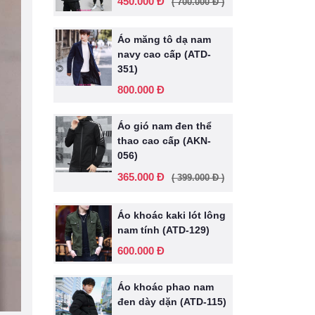
450.000 Đ
( 700.000 Đ )
Áo măng tô dạ nam
navy cao cấp (ATD-
351)
800.000 Đ
Áo gió nam đen thể
thao cao cấp (AKN-
056)
365.000 Đ
( 399.000 Đ )
Áo khoác kaki lót lông
nam tính (ATD-129)
600.000 Đ
Áo khoác phao nam
đen dày dặn (ATD-115)