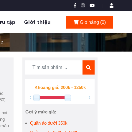
|
ưu tập
Giới thiệu
Giỏ hàng (
0
)
32
ặc
60)
i
Gợi ý mức giá:
 bai
ong
Quần áo dưới 350k
i màu