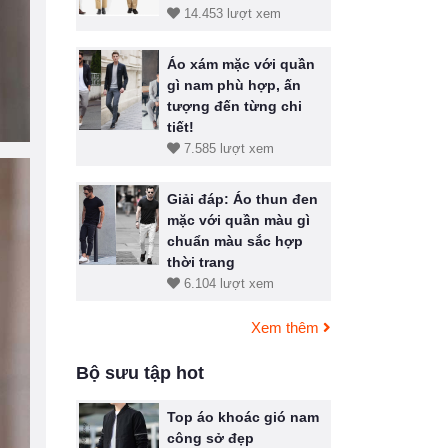
14.453 lượt xem
Áo xám mặc với quần
gì nam phù hợp, ấn
tượng đến từng chi
tiết!
7.585 lượt xem
Giải đáp: Áo thun đen
mặc với quần màu gì
chuẩn màu sắc hợp
thời trang
6.104 lượt xem
Xem thêm
Bộ sưu tập hot
Top áo khoác gió nam
công sở đẹp