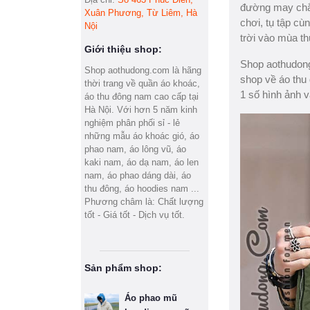
đường may chắc
Xuân Phương, Từ Liêm, Hà
chơi, tụ tập cù
Nội
trời vào mùa th
Giới thiệu shop:
Shop aothudong.
Shop aothudong.com là hãng
shop về áo thu
thời trang về quần áo khoác,
1 số hình ảnh v
áo thu đông nam cao cấp tại
Hà Nội. Với hơn 5 năm kinh
nghiệm phân phối sỉ - lẻ
những mẫu áo khoác gió, áo
phao nam, áo lông vũ, áo
kaki nam, áo dạ nam, áo len
nam, áo phao dáng dài, áo
thu đông, áo hoodies nam ...
Phương châm là: Chất lượng
tốt - Giá tốt - Dịch vụ tốt.
Sản phẩm shop:
Áo phao mũ