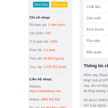
Xem shop
Chat ngay
Chất liệu
Chỉ số shop:
Sản xuất
Đã tham gia:
5 năm trước
Kích thước
Sản phẩm:
435
Phụ kiện
Tỉ lệ phản hồi:
100%
Phản hồi:
1-5 phút
Bảo quản
Theo dõi:
53.664 (người)
Thông tin ch
Truy cập:
3.279.761 (lượt)
Hôm nay Shop 
Liên hệ shop:
lông" mã số AT
nay. Áo với lớp
Website:
lót lông nhung 
https://aothudong.com
Hotline:
0969.432.820
Áo được thiết k
với 2 túi ngoài
Địa chỉ:
Số 463 Phúc Diễn,