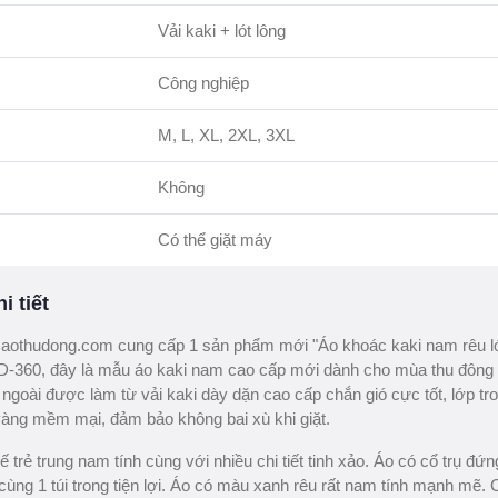
Vải kaki + lót lông
Công nghiệp
M, L, XL, 2XL, 3XL
Không
Có thể giặt máy
i tiết
aothudong.com cung cấp 1 sản phẩm mới "Áo khoác kaki nam rêu l
D-360, đây là mẫu áo kaki nam cao cấp mới dành cho mùa thu đôn
 ngoài được làm từ vải kaki dày dặn cao cấp chắn gió cực tốt, lớp tr
vàng mềm mại, đảm bảo không bai xù khi giặt.
ế trẻ trung nam tính cùng với nhiều chi tiết tinh xảo. Áo có cổ trụ đứn
, cùng 1 túi trong tiện lợi. Áo có màu xanh rêu rất nam tính mạnh mẽ.