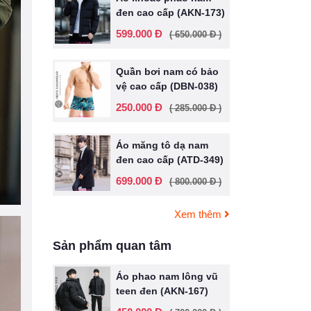
đen cao cấp (AKN-173)
599.000 Đ
( 650.000 Đ )
Quần bơi nam có bảo
vệ cao cấp (DBN-038)
250.000 Đ
( 285.000 Đ )
Áo măng tô dạ nam
đen cao cấp (ATD-349)
699.000 Đ
( 800.000 Đ )
Xem thêm
Sản phẩm quan tâm
Áo phao nam lông vũ
teen đen (AKN-167)