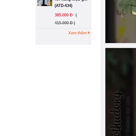
(ATD-434)
385.000 Đ
(
415.000 Đ )
Xem thêm