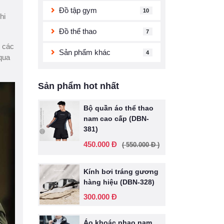
Đồ tập gym
10
hi
Đồ thể thao
7
p các
Sản phẩm khác
4
qua
Sản phẩm hot nhất
Bộ quần áo thể thao
nam cao cấp (DBN-
381)
450.000 Đ
( 550.000 Đ )
Kính bơi tráng gương
hàng hiệu (DBN-328)
300.000 Đ
Áo khoác phao nam