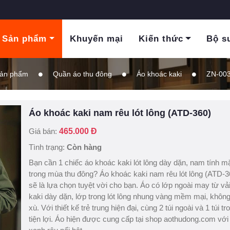
Sản phẩm
Khuyến mại
Kiến thức
Bộ s
ản phẩm
Quần áo thu đông
Áo khoác kaki
ZN-00
Áo khoác kaki nam rêu lót lông (ATD-360)
Giá bán:
465.000 Đ
Tình trạng:
Còn hàng
Bạn cần 1 chiếc áo khoác kaki lót lông dày dặn, nam tính m
trong mùa thu đông? Áo khoác kaki nam rêu lót lông (ATD-3
sẽ là lựa chọn tuyệt vời cho bạn. Áo có lớp ngoài may từ vả
kaki dày dặn, lớp trong lót lông nhung vàng mềm mại, không
xù. Với thiết kế trẻ trung hiện đại, cùng 2 túi ngoài và 1 túi tr
tiện lợi. Áo hiện được cung cấp tại shop aothudong.com vớ