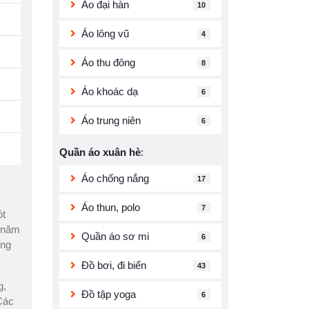
Áo đại hàn
10
Áo lông vũ
4
Áo thu đông
8
Áo khoác dạ
6
Áo trung niên
6
Quần áo xuân hè
:
Áo chống nắng
17
Áo thun, polo
7
ót
g năm
Quần áo sơ mi
6
ong
Đồ bơi, đi biển
43
g,
Đồ tập yoga
6
 Các