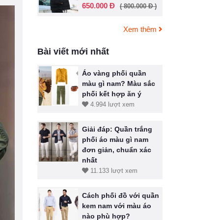
650.000 Đ
( 800.000 Đ )
Xem thêm
Bài viết mới nhất
Áo vàng phối quần
màu gì nam? Màu sắc
phối kết hợp ăn ý
4.994 lượt xem
Giải đáp: Quần trắng
phối áo màu gì nam
đơn giản, chuẩn xác
nhất
11.133 lượt xem
Cách phối đồ với quần
kem nam với màu áo
nào phù hợp?