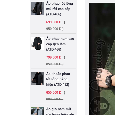
Áo phao lót lông
mũ rời cao cấp
(ATD-496)
699.000 Đ
(
950.000 Đ )
Áo phao nam cao
cấp lịch lãm
(ATD-466)
799.000 Đ
(
850.000 Đ )
Áo khoác phao
lót lông hàng
hiệu (ATD-482)
650.000 Đ
(
800.000 Đ )
Áo gió nam mũ
rời hàng hiệu ghi