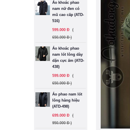
Áo khoác phao
nam nữ đen có
mũ cao cấp (ATD-
516)
599.000 Đ
(
650.000 Đ )
Áo khoác phao
nam lót lông dày
dặn cực ấm (ATD-
438)
599.000 Đ
(
650.000 Đ )
Áo phao nam lót
lông hàng hiệu
(ATD-498)
699.000 Đ
(
950.000 Đ )