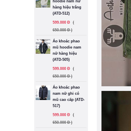
hoodie nam nữ
hàng hiệu trắng
(ATD-512)
599.000 Đ
(
650.000 Đ )
Áo khoác phao
mũ hoodie nam
nữ hàng hiệu
(ATD-505)
599.000 Đ
(
650.000 Đ )
Áo khoác phao
nam nữ ghi có
mũ cao cấp (ATD-
517)
599.000 Đ
(
650.000 Đ )