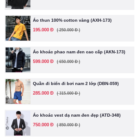
Áo thun 100% cotton vàng (AXH-173)
195.000 Đ
( 250.000 Đ )
Áo khoác phao nam đen cao cấp (AKN-173)
599.000 Đ
( 650.000 Đ )
Quần đi biển đi bơi nam 2 lớp (DBN-059)
285.000 Đ
( 315.000 Đ )
Áo khoác vest dạ nam đen đẹp (ATD-348)
750.000 Đ
( 850.000 Đ )