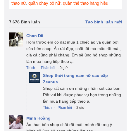
thao nữ
,
quần chạy bộ nữ
,
quần thể thao hàng hiệu
7.678 Bình luận
Tạo bình luận mới
Chan Dii
Hôm trước em có đặt mua 1 chiếc áo và quần bơi
của bên shop. Áo rất đẹp, chất tốt mà mặc rất mát,
giá cả cũng phải chăng. Em sẽ ủng hộ shop những
lần mua hàng tiếp theo ạ.
Thích
·
Phản hồi
· 0 giờ
Shop thời trang nam nữ cao cấp
Zeanus
Shop rất cảm ơn những nhận xét của bạn.
Rất vui khi được phục vụ bạn trong những
lần mua hàng tiếp theo ạ.
Thích
·
Phản hồi
· 2 giờ
Minh Hoàng
Áo thun bên shop chất rất mát, mình rất ưng ý.