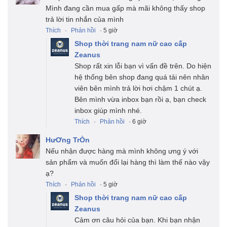
Mình đang cần mua gấp mà mãi không thấy shop
trả lời tin nhắn của mình
Thích
·
Phản hồi
· 5 giờ
Shop thời trang nam nữ cao cấp
Zeanus
Shop rất xin lỗi bạn vì vấn đề trên. Do hiện
hệ thống bên shop đang quá tải nên nhân
viên bên mình trả lời hơi chậm 1 chút ạ.
Bên mình vừa inbox bạn rồi ạ, bạn check
inbox giúp mình nhé.
Thích
·
Phản hồi
· 6 giờ
HưƠng TrÒn
Nếu nhận được hàng mà mình không ưng ý với
sản phẩm và muốn đổi lại hàng thì làm thế nào vậy
ạ?
Thích
·
Phản hồi
· 5 giờ
Shop thời trang nam nữ cao cấp
Zeanus
Cảm ơn câu hỏi của bạn. Khi bạn nhận