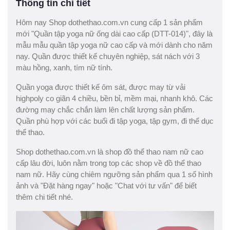
Thông tin chi tiết
Hôm nay Shop dothethao.com.vn cung cấp 1 sản phẩm
mới "Quần tập yoga nữ ống dài cao cấp (DTT-014)", đây là
mẫu mẫu quần tập yoga nữ cao cấp và mới dành cho năm
nay. Quần được thiết kế chuyên nghiệp, sát nách với 3
màu hồng, xanh, tím nữ tính.
Quần yoga được thiết kế ôm sát, được may từ vải
highpoly co giãn 4 chiều, bền bỉ, mềm mại, nhanh khô. Các
đường may chắc chắn làm lên chất lượng sản phẩm.
Quần phù hợp với các buổi đi tập yoga, tập gym, đi thể dục
thể thao.
Shop dothethao.com.vn là shop đồ thể thao nam nữ cao
cấp lâu đời, luôn nằm trong top các shop về đồ thể thao
nam nữ. Hãy cùng chiêm ngưỡng sản phẩm qua 1 số hình
ảnh và "Đặt hàng ngay" hoặc "Chat với tư vấn" để biết
thêm chi tiết nhé.