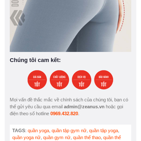
Chúng tôi cam kết:
Mọi vấn đề thắc mắc về chính sách của chúng tôi, bạn có
thể gửi yêu cầu qua email
admin@zeanus.vn
hoặc gọi
điện theo số hotline
0969.432.820
.
TAGS
:
quần yoga
,
quần tập gym nữ
,
quần tập yoga
,
quần yoga nữ
,
quần gym nữ
,
quần thể thao
,
quần thể