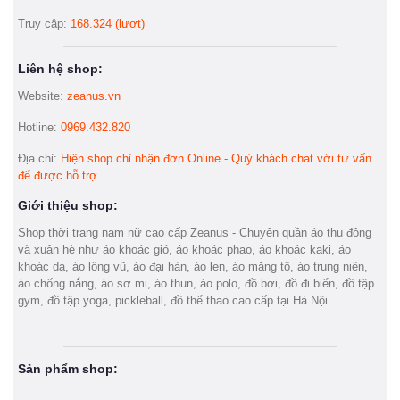
Truy cập:
168.324 (lượt)
Liên hệ shop:
Website:
zeanus.vn
Hotline:
0969.432.820
Địa chỉ:
Hiện shop chỉ nhận đơn Online - Quý khách chat với tư vấn
để được hỗ trợ
Giới thiệu shop:
Shop thời trang nam nữ cao cấp Zeanus - Chuyên quần áo thu đông
và xuân hè như áo khoác gió, áo khoác phao, áo khoác kaki, áo
khoác dạ, áo lông vũ, áo đại hàn, áo len, áo măng tô, áo trung niên,
áo chống nắng, áo sơ mi, áo thun, áo polo, đồ bơi, đồ đi biển, đồ tập
gym, đồ tập yoga, pickleball, đồ thể thao cao cấp tại Hà Nội.
Sản phẩm shop: