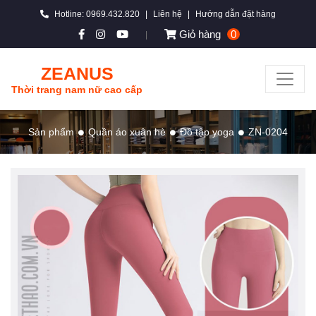
Hotline: 0969.432.820
|
Liên hệ
|
Hướng dẫn đặt hàng
Giỏ hàng
0
|
ZEANUS
Thời trang nam nữ cao cấp
Sản phẩm
Quần áo xuân hè
Đồ tập yoga
ZN-0204