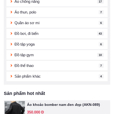
Áo chống nắng
17
Áo thun, polo
7
Quần áo sơ mi
6
Đồ bơi, đi biển
43
Đồ tập yoga
6
Đồ tập gym
10
Đồ thể thao
7
Sản phẩm khác
4
Sản phẩm hot nhất
Áo khoác bomber nam đen đẹp (AKN-089)
350.000 Đ