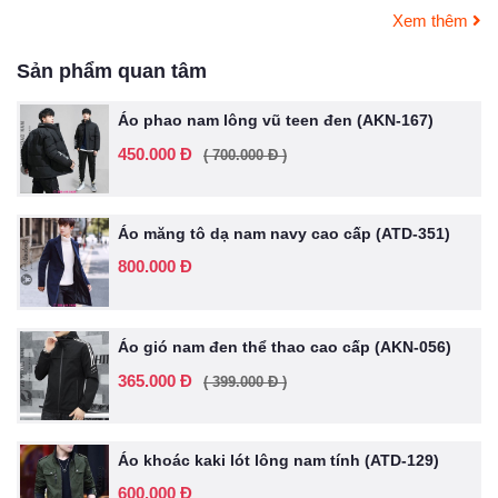
Xem thêm
Sản phẩm quan tâm
Áo phao nam lông vũ teen đen (AKN-167)
450.000 Đ
( 700.000 Đ )
Áo măng tô dạ nam navy cao cấp (ATD-351)
800.000 Đ
Áo gió nam đen thể thao cao cấp (AKN-056)
365.000 Đ
( 399.000 Đ )
Áo khoác kaki lót lông nam tính (ATD-129)
600.000 Đ