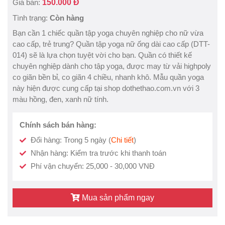
Giá bán:
150.000 Đ
Tình trạng:
Còn hàng
Bạn cần 1 chiếc quần tập yoga chuyên nghiệp cho nữ vừa
cao cấp, trẻ trung? Quần tập yoga nữ ống dài cao cấp (DTT-
014) sẽ là lựa chọn tuyệt vời cho bạn. Quần có thiết kế
chuyên nghiệp dành cho tập yoga, được may từ vải highpoly
co giãn bền bỉ, co giãn 4 chiều, nhanh khô. Mẫu quần yoga
này hiện được cung cấp tại shop dothethao.com.vn với 3
màu hồng, đen, xanh nữ tính.
Chính sách bán hàng:
Đổi hàng: Trong 5 ngày (
Chi tiết
)
Nhận hàng: Kiểm tra trước khi thanh toán
Phí vận chuyển: 25,000 - 30,000 VNĐ
Mua sản phẩm ngay