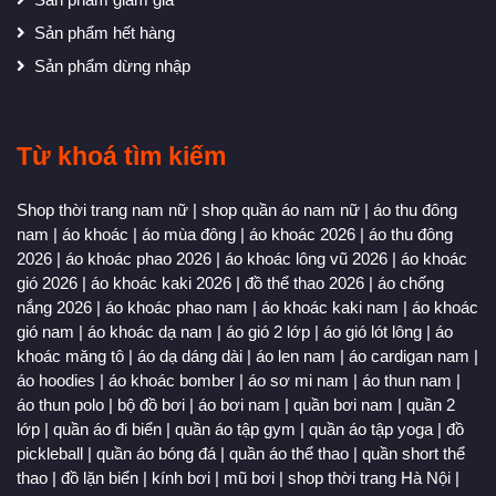
Sản phẩm hết hàng
Sản phẩm dừng nhập
Từ khoá tìm kiếm
Shop thời trang nam nữ
|
shop quần áo nam nữ
|
áo thu đông
nam
|
áo khoác
|
áo mùa đông
|
áo khoác 2026
|
áo thu đông
2026
|
áo khoác phao 2026
|
áo khoác lông vũ 2026
|
áo khoác
gió 2026
|
áo khoác kaki 2026
|
đồ thể thao 2026
|
áo chống
nắng 2026
|
áo khoác phao nam
|
áo khoác kaki nam
|
áo khoác
gió nam
|
áo khoác dạ nam
|
áo gió 2 lớp
|
áo gió lót lông
|
áo
khoác măng tô
|
áo dạ dáng dài
|
áo len nam
|
áo cardigan nam
|
áo hoodies
|
áo khoác bomber
|
áo sơ mi nam
|
áo thun nam
|
áo thun polo
|
bộ đồ bơi
|
áo bơi nam
|
quần bơi nam
|
quần 2
lớp
|
quần áo đi biển
|
quần áo tập gym
|
quần áo tập yoga
|
đồ
pickleball
|
quần áo bóng đá
|
quần áo thể thao
|
quần short thể
thao
|
đồ lặn biển
|
kính bơi
|
mũ bơi
|
shop thời trang Hà Nội
|