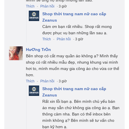
Mình sẽ ủng hộ shop những lần sau.
Thích
·
Phản hồi
· 3 giờ
Shop thời trang nam nữ cao cấp
Zeanus
Cảm ơn bạn rất nhiều. Shop rất mong
được phục vụ bạn những lần sau ạ.
Thích
·
Phản hồi
· 3 giờ
HưƠng TrÒn
Bên shop có cắt may quần áo không ạ? Mình thấy
shop có rất nhiều mẫu đẹp, nhưng khung vai mình
hơi to, mình muốn may gia công áo cho vừa cơ thể
hơn.
Thích
·
Phản hồi
· 3 giờ
Shop thời trang nam nữ cao cấp
Zeanus
Rất xin lỗi bạn ạ. Bên mình chủ yếu bán
áo may sẵn chứ không gia công áo ạ. Bạn
thông cảm nha. Bạn có thể inbox bên
mình không ạ? Bên mình sẽ tư vấn cho
bạn kỹ hơn ạ.