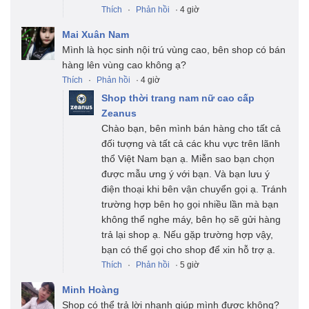
Thích
·
Phản hồi
· 4 giờ
Mai Xuân Nam
Mình là học sinh nội trú vùng cao, bên shop có bán
hàng lên vùng cao không ạ?
Thích
·
Phản hồi
· 4 giờ
Shop thời trang nam nữ cao cấp
Zeanus
Chào bạn, bên mình bán hàng cho tất cả
đối tượng và tất cả các khu vực trên lãnh
thổ Việt Nam bạn ạ. Miễn sao bạn chọn
được mẫu ưng ý với bạn. Và bạn lưu ý
điện thoại khi bên vận chuyển gọi ạ. Tránh
trường hợp bên họ gọi nhiều lần mà bạn
không thể nghe máy, bên họ sẽ gửi hàng
trả lại shop ạ. Nếu gặp trường hợp vậy,
bạn có thể gọi cho shop để xin hỗ trợ ạ.
Thích
·
Phản hồi
· 5 giờ
Minh Hoàng
Shop có thể trả lời nhanh giúp mình được không?