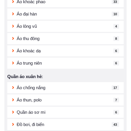
Áo khoác phao
33
Áo đại hàn
10
Áo lông vũ
4
Áo thu đông
8
Áo khoác dạ
6
Áo trung niên
6
Quần áo xuân hè
:
Áo chống nắng
17
Áo thun, polo
7
Quần áo sơ mi
6
Đồ bơi, đi biển
43