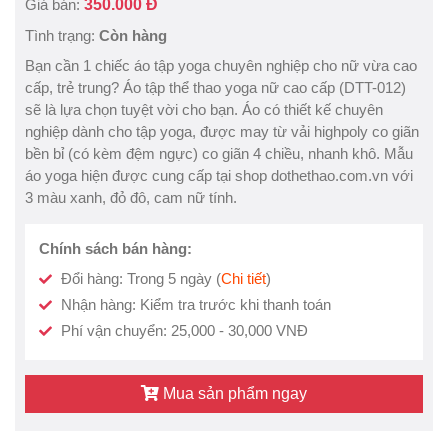
Giá bán:
350.000 Đ
Tình trạng:
Còn hàng
Bạn cần 1 chiếc áo tập yoga chuyên nghiệp cho nữ vừa cao
cấp, trẻ trung? Áo tập thể thao yoga nữ cao cấp (DTT-012)
sẽ là lựa chọn tuyệt vời cho bạn. Áo có thiết kế chuyên
nghiệp dành cho tập yoga, được may từ vải highpoly co giãn
bền bỉ (có kèm đệm ngực) co giãn 4 chiều, nhanh khô. Mẫu
áo yoga hiện được cung cấp tại shop dothethao.com.vn với
3 màu xanh, đỏ đô, cam nữ tính.
Chính sách bán hàng:
Đổi hàng: Trong 5 ngày (
Chi tiết
)
Nhận hàng: Kiểm tra trước khi thanh toán
Phí vận chuyển: 25,000 - 30,000 VNĐ
Mua sản phẩm ngay