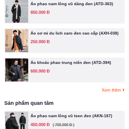
Áo phao nam lông vũ dáng đen (ATD-363)
850.000 Đ
Áo sơ mi du lich caro đen cao cấp (AXH-038)
250.000 Đ
Áo khoác phao trung niên đen (ATD-394)
600.000 Đ
Xem thêm
Sản phẩm quan tâm
Áo phao nam lông vũ teen đen (AKN-167)
450.000 Đ
( 700.000 Đ )