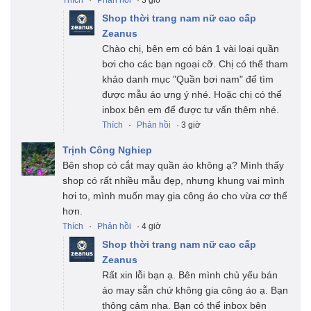
Thích
·
Phản hồi
· 3 giờ
Shop thời trang nam nữ cao cấp
Zeanus
Chào chị, bên em có bán 1 vài loại quần
bơi cho các bạn ngoại cỡ. Chị có thể tham
khảo danh mục "Quần bơi nam" để tìm
được mẫu áo ưng ý nhé. Hoặc chị có thể
inbox bên em để được tư vấn thêm nhé.
Thích
·
Phản hồi
· 3 giờ
Trịnh Công Nghiep
Bên shop có cắt may quần áo không ạ? Mình thấy
shop có rất nhiều mẫu đẹp, nhưng khung vai mình
hơi to, mình muốn may gia công áo cho vừa cơ thể
hơn.
Thích
·
Phản hồi
· 4 giờ
Shop thời trang nam nữ cao cấp
Zeanus
Rất xin lỗi bạn ạ. Bên mình chủ yếu bán
áo may sẵn chứ không gia công áo ạ. Bạn
thông cảm nha. Bạn có thể inbox bên