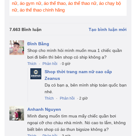
nữ
,
áo gym nữ
,
áo thể thao
,
áo thể thao nữ
,
áo chạy bộ
nữ
,
áo thể thao chính hãng
7.663 Bình luận
Tạo bình luận mới
Đình Bằng
Shop cho mình hỏi mình muốn mua 1 chiếc quần
bơi đi biển thì bên shop có ship không ạ?
Thích
·
Phản hồi
· 0 giờ
Shop thời trang nam nữ cao cấp
Zeanus
Dạ có bạn ạ, bên mình ship toàn quốc bạn
nhé.
Thích
·
Phản hồi
· 2 giờ
Anhanh Nguyen
Mình đang muốn tìm mua mấy chiếc quần bơi
ngoại cỡ cho cháu nhà mình. Nó cao to lắm, không
biết bên shop có áo thun bigsize không ạ?