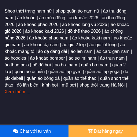
Shop thời trang nam nữ
|
shop quần áo nam nữ
|
áo thu đông
nam
|
áo khoác
|
áo mùa đông
|
áo khoác 2026
|
áo thu đông
2026
|
áo khoác phao 2026
|
áo khoác lông vũ 2026
|
áo khoác
gió 2026
|
áo khoác kaki 2026
|
đồ thể thao 2026
|
áo chống
nắng 2026
|
áo khoác phao nam
|
áo khoác kaki nam
|
áo khoác
gió nam
|
áo khoác dạ nam
|
áo gió 2 lớp
|
áo gió lót lông
|
áo
khoác măng tô
|
áo dạ dáng dài
|
áo len nam
|
áo cardigan nam
|
áo hoodies
|
áo khoác bomber
|
áo sơ mi nam
|
áo thun nam
|
áo thun polo
|
bộ đồ bơi
|
áo bơi nam
|
quần bơi nam
|
quần 2
lớp
|
quần áo đi biển
|
quần áo tập gym
|
quần áo tập yoga
|
đồ
pickleball
|
quần áo bóng đá
|
quần áo thể thao
|
quần short thể
thao
|
đồ lặn biển
|
kính bơi
|
mũ bơi
|
shop thời trang Hà Nội
|
Xem thêm ...
Chat với tư vấn
Đặt hàng ngay
©
Shop thời trang nam nữ cao cấp Zeanus
. All Rights