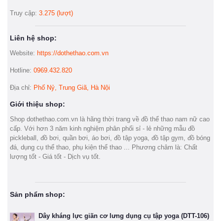
Truy cập:
3.275 (lượt)
Liên hệ shop:
Website:
https://dothethao.com.vn
Hotline:
0969.432.820
Địa chỉ:
Phố Nỷ, Trung Giã, Hà Nội
Giới thiệu shop:
Shop dothethao.com.vn là hãng thời trang về đồ thể thao nam nữ cao
cấp. Với hơn 3 năm kinh nghiệm phân phối sỉ - lẻ những mẫu đồ
pickleball, đồ bơi, quần bơi, áo bơi, đồ tập yoga, đồ tập gym, đồ bóng
đá, dụng cụ thể thao, phụ kiện thể thao ... Phương châm là: Chất
lượng tốt - Giá tốt - Dịch vụ tốt.
Sản phẩm shop:
Dây kháng lực giãn cơ lưng dụng cụ tập yoga (DTT-106)