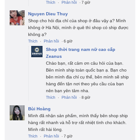
Thích
·
Phản hồi
· 7 giờ
Nguyen Dieu Thuy
Shop cho hỏi địa chỉ của shop ở đâu vậy ạ? Mình
không ở Hà Nội, mình ở quê thì shop có ship được
không ạ?
Thích
·
Phản hồi
· 6 giờ
Shop thời trang nam nữ cao cấp
Zeanus
Chào bạn, rất cảm ơn câu hỏi của bạn.
Bên mình ship toàn quốc bạn ạ. Bạn cho
bên mình địa chỉ cụ thể, bên mình sẽ ship
hàng đến tận nơi theo yêu cầu của bạn
nên bạn yên tâm nha.
Thích
·
Phản hồi
· 8 giờ
Bùi Hoàng
Mình đã nhận sản phẩm, mình thấy bên shop ship
hàng rất nhanh và hỗ trợ rất nhiệt tình cho khách.
Mình rất hài lòng.
Thích
·
Phản hồi
· 7 giờ