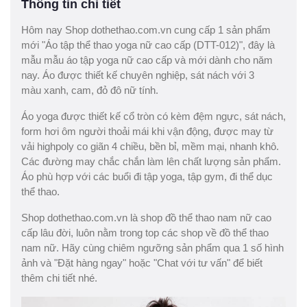
Thông tin chi tiết
Hôm nay Shop dothethao.com.vn cung cấp 1 sản phẩm
mới "Áo tập thể thao yoga nữ cao cấp (DTT-012)", đây là
mẫu mẫu áo tập yoga nữ cao cấp và mới dành cho năm
nay. Áo được thiết kế chuyên nghiệp, sát nách với 3
màu xanh, cam, đỏ đô nữ tính.
Áo yoga được thiết kế cổ tròn có kèm đệm ngực, sát nách,
form hơi ôm người thoải mái khi vận động, được may từ
vải highpoly co giãn 4 chiều, bền bỉ, mềm mại, nhanh khô.
Các đường may chắc chắn làm lên chất lượng sản phẩm.
Áo phù hợp với các buổi đi tập yoga, tập gym, đi thể dục
thể thao.
Shop dothethao.com.vn là shop đồ thể thao nam nữ cao
cấp lâu đời, luôn nằm trong top các shop về đồ thể thao
nam nữ. Hãy cùng chiêm ngưỡng sản phẩm qua 1 số hình
ảnh và "Đặt hàng ngay" hoặc "Chat với tư vấn" để biết
thêm chi tiết nhé.