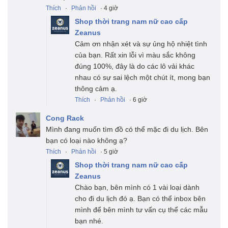
Thích
·
Phản hồi
· 4 giờ
Shop thời trang nam nữ cao cấp
Zeanus
Cảm ơn nhận xét và sự ủng hộ nhiệt tình
của bạn. Rất xin lỗi vì màu sắc không
đúng 100%, đây là do các lô vải khác
nhau có sự sai lệch một chút ít, mong bạn
thông cảm ạ.
Thích
·
Phản hồi
· 6 giờ
Cong Rack
Mình đang muốn tìm đồ có thể mặc đi du lịch. Bên
bạn có loại nào không ạ?
Thích
·
Phản hồi
· 5 giờ
Shop thời trang nam nữ cao cấp
Zeanus
Chào bạn, bên mình có 1 vài loại dành
cho đi du lịch đó ạ. Bạn có thể inbox bên
mình để bên mình tư vấn cụ thể các mẫu
bạn nhé.