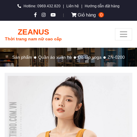
Hotline: 0969.432.820
|
Liên hệ
|
Hướng dẫn đặt hàng
Giỏ hàng
0
|
ZEANUS
Thời trang nam nữ cao cấp
Sản phẩm
Quần áo xuân hè
Đồ tập yoga
ZN-0200