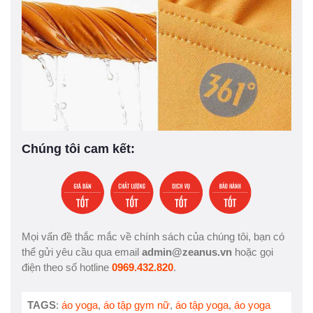
Chúng tôi cam kết:
Mọi vấn đề thắc mắc về chính sách của chúng tôi, bạn có
thể gửi yêu cầu qua email
admin@zeanus.vn
hoặc gọi
điện theo số hotline
0969.432.820
.
TAGS
:
áo yoga
,
áo tập gym nữ
,
áo tập yoga
,
áo yoga