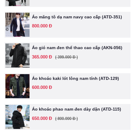
Áo măng tô dạ nam navy cao cấp (ATD-351)
800.000 Đ
Áo gió nam đen thể thao cao cấp (AKN-056)
365.000 Đ
( 399.000 Đ )
Áo khoác kaki lót lông nam tính (ATD-129)
600.000 Đ
Áo khoác phao nam đen dày dặn (ATD-115)
650.000 Đ
( 800.000 Đ )