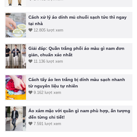
Cách xử lý áo dính mủ chuối sạch tức thì ngay
tại nhà
12.805 lượt xem
Giải đáp: Quần trắng phối áo màu gì nam đơn
giản, chuẩn xác nhất
11.136 lượt xem
Cách tẩy áo len trắng bị dính màu sạch nhanh
từ nguyên liệu tự nhiên
9.162 lượt xem
Áo xám mặc với quần gì nam phù hợp, ấn tượng
đến từng chi tiết!
7.591 lượt xem