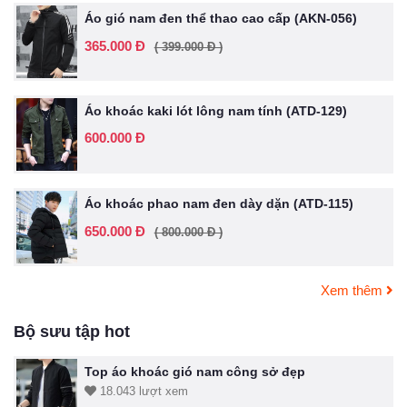
Áo gió nam đen thể thao cao cấp (AKN-056)
365.000 Đ
( 399.000 Đ )
Áo khoác kaki lót lông nam tính (ATD-129)
600.000 Đ
Áo khoác phao nam đen dày dặn (ATD-115)
650.000 Đ
( 800.000 Đ )
Xem thêm
Bộ sưu tập hot
Top áo khoác gió nam công sở đẹp
18.043 lượt xem