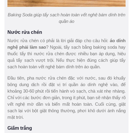
Baking Soda giúp tẩy sạch hoàn toàn vết nghệ bám dính trên
quần áo
Nước rửa chén
Nước rửa chén có phải là lời giải đáp cho câu hỏi:
áo dính
nghệ phải làm sao
? Ngoài, tẩy sạch bằng baking soda hay
thuốc tẩy thì nước rửa chén được nhiều bạn áp dụng, hiệu
quả tẩy sạch vượt trội. Nếu thực hiện đúng cách giúp tẩy
sạch hoàn toàn vết nghệ bám dính trên áo quần.
Đầu tiên, pha nước rửa chén đặc với nước, sau đó khuấy
bông dung dịch rồi đặt vị trí quần áo dính nghệ vào, để
khoảng 30-60 phút rồi tiến hành vò sạch, chà xát nhẹ nhàng.
Chỉ với các bước đơn giản, trong ít phút, bạn sẽ nhận thấy rõ
vết nghệ mờ dần và biến mất hoàn toàn. Cuối cùng, giặt
sạch lại với bột giặt thông thường, phơi khô dưới ánh nắng
mặt trời.
Giấm trắng