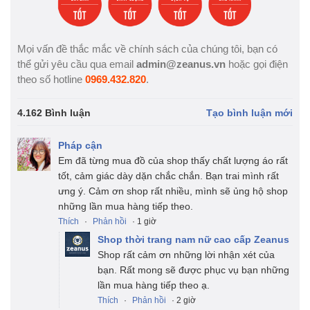
Mọi vấn đề thắc mắc về chính sách của chúng tôi, bạn có
thể gửi yêu cầu qua email
admin@zeanus.vn
hoặc gọi điện
theo số hotline
0969.432.820
.
4.162 Bình luận
Tạo bình luận mới
Pháp cận
Em đã từng mua đồ của shop thấy chất lượng áo rất
tốt, cảm giác dày dặn chắc chắn. Bạn trai mình rất
ưng ý. Cảm ơn shop rất nhiều, mình sẽ ủng hộ shop
những lần mua hàng tiếp theo.
Thích
·
Phản hồi
· 1 giờ
Shop thời trang nam nữ cao cấp Zeanus
Shop rất cảm ơn những lời nhận xét của
bạn. Rất mong sẽ được phục vụ bạn những
lần mua hàng tiếp theo ạ.
Thích
·
Phản hồi
· 2 giờ