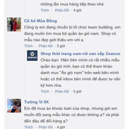
những lần mua hàng tiếp theo nhé.
Thích
·
Phản hồi
· 4 giờ
Cô bé Mùa Đông
Công ty em đang chuẩn bị tổ chức team building, em
đang muốn tìm mua bộ quần áo gió nam. Shop có
mẫu nào đẹp giới thiệu em với ạ.
Thích
·
Phản hồi
· 5 giờ
Shop thời trang nam nữ cao cấp Zeanus
Chào bạn. Hiện bên mình có rất nhiều mẫu
quần áo gió mới, bạn có thể tham khảo
danh mục "Áo gió nam" trên web bên mình
hoặc có thể inbox bên mình để được tư vấn
kỹ hơn nha.
Thích
·
Phản hồi
· 5 giờ
Tường Vi 9X
Em đã mua áo khoác kaki của shop, nhưng giờ em
muốn đổi sang mẫu khác có được không ạ? và phải
đến đâu để đổi hàng ạ?
Thích
·
Phản hồi
· 4 giờ