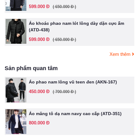
599.000 Đ
( 650.000 Đ )
Áo khoác phao nam lót lông dày dặn cực ấm
(ATD-438)
599.000 Đ
( 650.000 Đ )
Xem thêm
Sản phẩm quan tâm
Áo phao nam lông vũ teen đen (AKN-167)
450.000 Đ
( 700.000 Đ )
Áo măng tô dạ nam navy cao cấp (ATD-351)
800.000 Đ