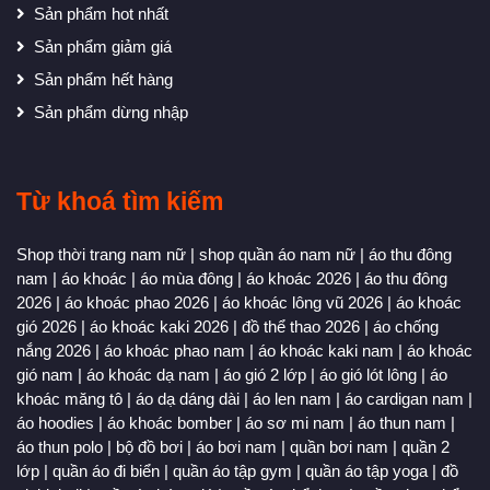
Sản phẩm hot nhất
Sản phẩm giảm giá
Sản phẩm hết hàng
Sản phẩm dừng nhập
Từ khoá tìm kiếm
Shop thời trang nam nữ
|
shop quần áo nam nữ
|
áo thu đông
nam
|
áo khoác
|
áo mùa đông
|
áo khoác 2026
|
áo thu đông
2026
|
áo khoác phao 2026
|
áo khoác lông vũ 2026
|
áo khoác
gió 2026
|
áo khoác kaki 2026
|
đồ thể thao 2026
|
áo chống
nắng 2026
|
áo khoác phao nam
|
áo khoác kaki nam
|
áo khoác
gió nam
|
áo khoác dạ nam
|
áo gió 2 lớp
|
áo gió lót lông
|
áo
khoác măng tô
|
áo dạ dáng dài
|
áo len nam
|
áo cardigan nam
|
áo hoodies
|
áo khoác bomber
|
áo sơ mi nam
|
áo thun nam
|
áo thun polo
|
bộ đồ bơi
|
áo bơi nam
|
quần bơi nam
|
quần 2
lớp
|
quần áo đi biển
|
quần áo tập gym
|
quần áo tập yoga
|
đồ