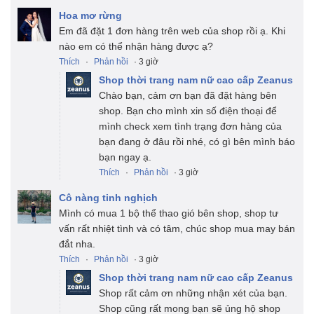
Hoa mơ rừng
Em đã đặt 1 đơn hàng trên web của shop rồi ạ. Khi
nào em có thể nhận hàng được ạ?
Thích
·
Phản hồi
· 3 giờ
Shop thời trang nam nữ cao cấp Zeanus
Chào bạn, cảm ơn bạn đã đặt hàng bên
shop. Bạn cho mình xin số điện thoại để
mình check xem tình trạng đơn hàng của
bạn đang ở đâu rồi nhé, có gì bên mình báo
bạn ngay ạ.
Thích
·
Phản hồi
· 3 giờ
Cô nàng tinh nghịch
Mình có mua 1 bộ thể thao gió bên shop, shop tư
vấn rất nhiệt tình và có tâm, chúc shop mua may bán
đắt nha.
Thích
·
Phản hồi
· 3 giờ
Shop thời trang nam nữ cao cấp Zeanus
Shop rất cảm ơn những nhận xét của bạn.
Shop cũng rất mong bạn sẽ ủng hộ shop