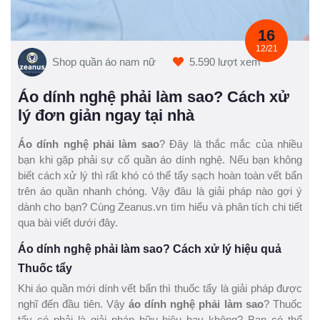
16
12/21
Shop quần áo nam nữ
5.590 lượt xem
Áo dính nghệ phải làm sao? Cách xử
lý đơn giản ngay tại nhà
Áo dính nghệ phải làm sao
? Đây là thắc mắc của nhiều
bạn khi gặp phải sự cố quần áo dính nghệ. Nếu bạn không
biết cách xử lý thì rất khó có thể tẩy sạch hoàn toàn vết bẩn
trên áo quần nhanh chóng. Vậy đâu là giải pháp nào gợi ý
dành cho bạn? Cùng Zeanus.vn tìm hiểu và phân tích chi tiết
qua bài viết dưới đây.
Áo dính nghệ phải làm sao? Cách xử lý hiệu quả
Thuốc tẩy
Khi áo quần mới dính vết bẩn thì thuốc tẩy là giải pháp được
nghĩ đến đầu tiên. Vậy
áo dính nghệ phải làm sao
? Thuốc
tẩy có phải là giải pháp hữu hiệu hay không? Bạn có thể