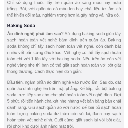
Chỉ sử dụng thuốc tẩy trên quần áo sáng màu hay màu
trắng. Bởi, với quần áo có màu len hay chất liệu tơ tằm có
thể khiến đổi màu, nghiêm trọng hơn là gây hỏng vải nữa đó.
Baking Soda
Áo dính nghệ phải làm sao
? Sử dụng baking soda giúp tẩy
sạch hoàn toàn vết nghệ bám dính trên quần áo. Baking
soda không chỉ tẩy sạch hoàn toàn vết nghệ, còn đánh bật
nhiều vết bẩn cứng đầu khác. Vết nghệ có thể tẩy sạch hoàn
toàn chỉ với 1 lần tẩy với baking soda. Nếu trên áo còn vết
nghệ vàng nhẹ thì bạn có thể giặt sạch hoàn toàn với bột giặt
thông thường. Cách thực hiện đơn giản:
Đầu tiên, ngâm phần áo dính nghệ vào nước ấm. Sau đó, đặt
quần áo dính nghệ lên trên mặt phẳng. Kế tiếp, rắc bột baking
soda trực tiếp sao cho che phủ hoàn toàn vết nghệ dính. Đợi
5 phút, rồi tiến hành chà xát nhẹ nhàng vết bẩn bằng bàn chải
đánh răng. Giũ sạch quần áo với nước để loại bỏ sạch hoàn
toàn lượng baking soda dư thừa còn sót lại, đánh bay sạch
hoàn toàn vết nghệ dính. Cuối cùng, giặt sạch lại với bột giặt,
rồi phơi khô dưới ánh nắng mặt trời.