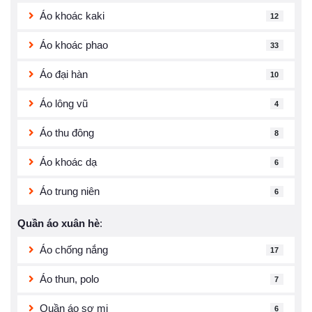
Áo khoác kaki
12
Áo khoác phao
33
Áo đại hàn
10
Áo lông vũ
4
Áo thu đông
8
Áo khoác dạ
6
Áo trung niên
6
Quần áo xuân hè
:
Áo chống nắng
17
Áo thun, polo
7
Quần áo sơ mi
6