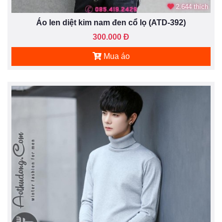
2.644 thích
Áo len diệt kim nam đen cổ lọ (ATD-392)
300.000 Đ
Mua áo