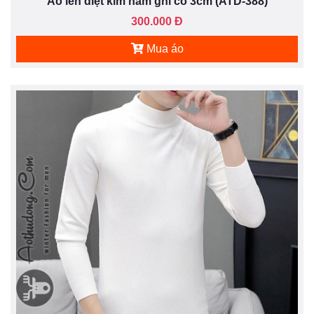
Áo len diệt kim nam ghi cổ 3cm (ATD-388)
300.000 Đ
Mua áo