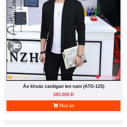
Đã đặt 16
7.533 thích
Áo khoác cardigan len nam (ATD-125)
385.000 Đ
Mua áo