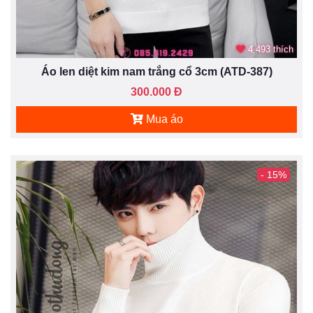
4.493 thích
Áo len diệt kim nam trắng cổ 3cm (ATD-387)
300.000 Đ
Mua áo
- 15%