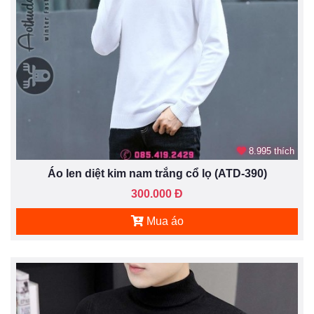
8.995 thích
Áo len diệt kim nam trắng cổ lọ (ATD-390)
300.000 Đ
Mua áo