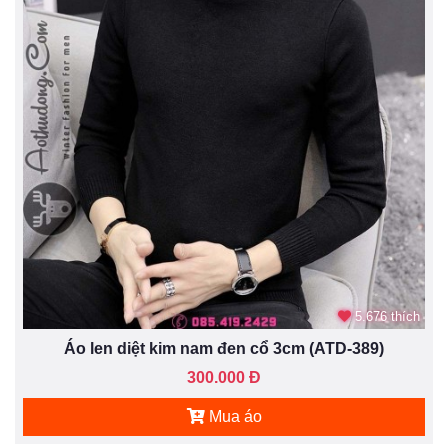
5.676 thích
Áo len diệt kim nam đen cổ 3cm (ATD-389)
300.000 Đ
Mua áo