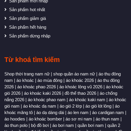
Sản phẩm mới nhập
Sản phẩm hot nhất
Sản phẩm giảm giá
Sản phẩm hết hàng
Sản phẩm dừng nhập
Từ khoá tìm kiếm
Shop thời trang nam nữ
|
shop quần áo nam nữ
|
áo thu đông
nam
|
áo khoác
|
áo mùa đông
|
áo khoác 2026
|
áo thu đông
2026
|
áo khoác phao 2026
|
áo khoác lông vũ 2026
|
áo khoác
gió 2026
|
áo khoác kaki 2026
|
đồ thể thao 2026
|
áo chống
nắng 2026
|
áo khoác phao nam
|
áo khoác kaki nam
|
áo khoác
gió nam
|
áo khoác dạ nam
|
áo gió 2 lớp
|
áo gió lót lông
|
áo
khoác măng tô
|
áo dạ dáng dài
|
áo len nam
|
áo cardigan nam
|
áo hoodies
|
áo khoác bomber
|
áo sơ mi nam
|
áo thun nam
|
áo thun polo
|
bộ đồ bơi
|
áo bơi nam
|
quần bơi nam
|
quần 2