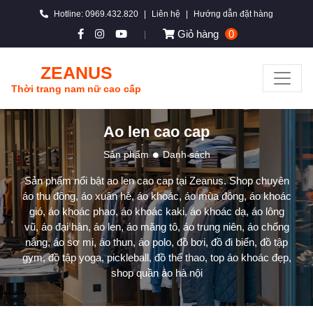
Hotline: 0969.432.820
|
Liên hệ
|
Hướng dẫn đặt hàng
Giỏ hàng
0
|
ZEANUS
Thời trang nam nữ cao cấp
Ao len cao cap
Sản phẩm
Danh sách
Sản phẩm nổi bật ao len cao cap tại Zeanus. Shop chuyên
áo thu đông, áo xuân hè, áo khoác, áo mùa đông, áo khoác
gió, áo khoác phao, áo khoác kaki, áo khoác dạ, áo lông
vũ, áo đại hàn, áo len, áo măng tô, áo trung niên, áo chống
nắng, áo sơ mi, áo thun, áo polo, đồ bơi, đồ đi biển, đồ tập
gym, đồ tập yoga, pickleball, đồ thể thao, top áo khoác đẹp,
shop quần áo hà nội