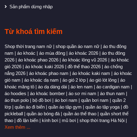
Sản phẩm dừng nhập
Từ khoá tìm kiếm
Shop thời trang nam nữ
|
shop quần áo nam nữ
|
áo thu đông
nam
|
áo khoác
|
áo mùa đông
|
áo khoác 2026
|
áo thu đông
2026
|
áo khoác phao 2026
|
áo khoác lông vũ 2026
|
áo khoác
gió 2026
|
áo khoác kaki 2026
|
đồ thể thao 2026
|
áo chống
nắng 2026
|
áo khoác phao nam
|
áo khoác kaki nam
|
áo khoác
gió nam
|
áo khoác dạ nam
|
áo gió 2 lớp
|
áo gió lót lông
|
áo
khoác măng tô
|
áo dạ dáng dài
|
áo len nam
|
áo cardigan nam
|
áo hoodies
|
áo khoác bomber
|
áo sơ mi nam
|
áo thun nam
|
áo thun polo
|
bộ đồ bơi
|
áo bơi nam
|
quần bơi nam
|
quần 2
lớp
|
quần áo đi biển
|
quần áo tập gym
|
quần áo tập yoga
|
đồ
pickleball
|
quần áo bóng đá
|
quần áo thể thao
|
quần short thể
thao
|
đồ lặn biển
|
kính bơi
|
mũ bơi
|
shop thời trang Hà Nội
|
Xem thêm ...