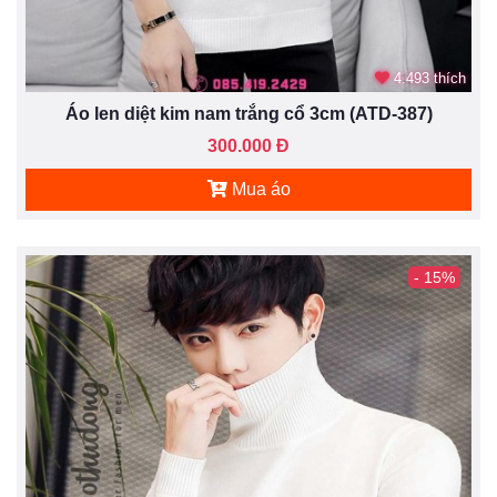
4.493 thích
Áo len diệt kim nam trắng cổ 3cm (ATD-387)
300.000 Đ
Mua áo
- 15%