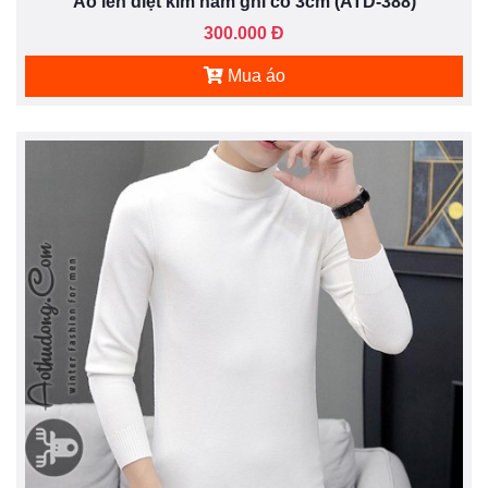
Áo len diệt kim nam ghi cổ 3cm (ATD-388)
300.000 Đ
Mua áo