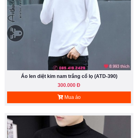
8.993 thích
Áo len diệt kim nam trắng cổ lọ (ATD-390)
300.000 Đ
Mua áo