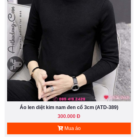
5.676 thích
Áo len diệt kim nam đen cổ 3cm (ATD-389)
300.000 Đ
Mua áo