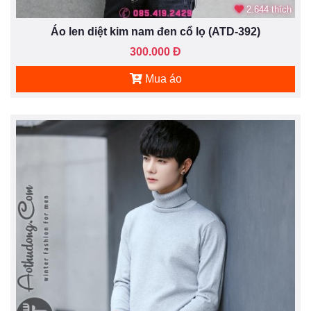
2.644 thích
Áo len diệt kim nam đen cổ lọ (ATD-392)
300.000 Đ
Mua áo