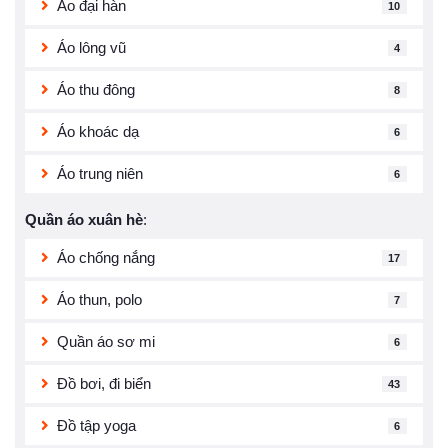
Áo đại hàn
10
Áo lông vũ
4
Áo thu đông
8
Áo khoác dạ
6
Áo trung niên
6
Quần áo xuân hè
:
Áo chống nắng
17
Áo thun, polo
7
Quần áo sơ mi
6
Đồ bơi, đi biển
43
Đồ tập yoga
6