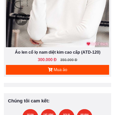
3.907 thích
Áo len cổ lọ nam diệt kim cao cấp (ATD-120)
300.000 Đ
350.000 Đ
Mua áo
Chúng tôi cam kết: