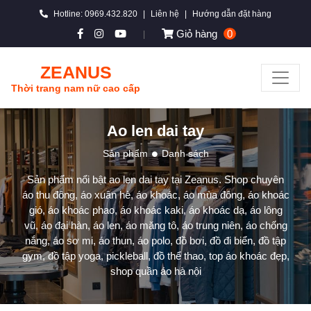
Hotline: 0969.432.820
|
Liên hệ
|
Hướng dẫn đặt hàng
Giỏ hàng
0
|
ZEANUS
Thời trang nam nữ cao cấp
Ao len dai tay
Sản phẩm
Danh sách
Sản phẩm nổi bật ao len dai tay tại Zeanus. Shop chuyên
áo thu đông, áo xuân hè, áo khoác, áo mùa đông, áo khoác
gió, áo khoác phao, áo khoác kaki, áo khoác dạ, áo lông
vũ, áo đại hàn, áo len, áo măng tô, áo trung niên, áo chống
nắng, áo sơ mi, áo thun, áo polo, đồ bơi, đồ đi biển, đồ tập
gym, đồ tập yoga, pickleball, đồ thể thao, top áo khoác đẹp,
shop quần áo hà nội