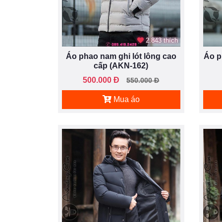
2.843 thích
Áo phao nam ghi lót lông cao
Áo p
cấp (AKN-162)
500.000 Đ
550.000 Đ
Mua áo