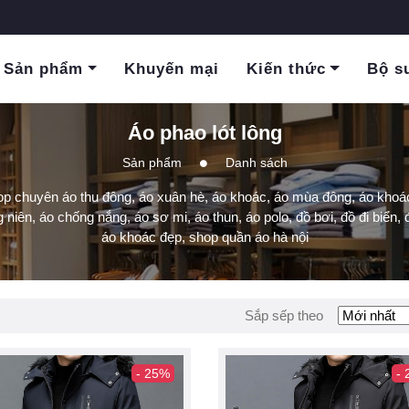
Sản phẩm
Khuyến mại
Kiến thức
Bộ s
Áo phao lót lông
Sản phẩm
Danh sách
hop chuyên áo thu đông, áo xuân hè, áo khoác, áo mùa đông, áo khoác
g niên, áo chống nắng, áo sơ mi, áo thun, áo polo, đồ bơi, đồ đi biển, đ
áo khoác đẹp, shop quần áo hà nội
Sắp sếp theo
- 25%
-