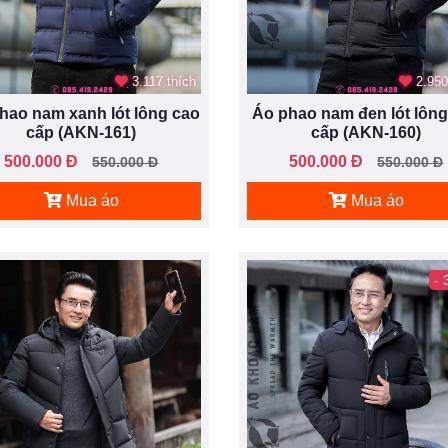
3.117 thích
2.950
hao nam xanh lót lông cao
Áo phao nam đen lót lông
cấp (AKN-161)
cấp (AKN-160)
500.000 Đ
500.000 Đ
550.000 Đ
550.000 Đ
Mua áo
Mua áo
-