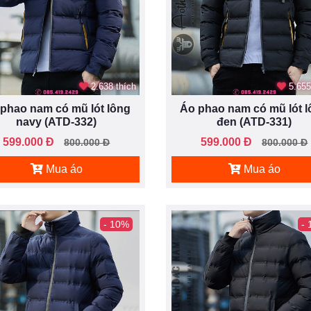
2.638 thích
5.655
phao nam có mũ lót lông
Áo phao nam có mũ lót 
navy (ATD-332)
đen (ATD-331)
599.000 Đ
599.000 Đ
800.000 Đ
800.000 Đ
Mua áo
Mua áo
- 10%
-