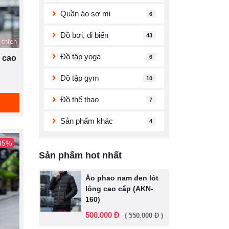
Quần áo sơ mi
6
Đồ bơi, đi biển
43
 thích
Đồ tập yoga
6
 cao
Đồ tập gym
10
Đồ thể thao
7
Sản phẩm khác
4
 35%
Sản phẩm hot nhất
Áo phao nam đen lót
lông cao cấp (AKN-
160)
500.000 Đ
( 550.000 Đ )