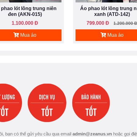
 phao lót lông trung niên
Áo phao lót lông trung n
đen (AKN-015)
xanh (ATD-142)
1.100.000 Đ
799.000 Đ
1.200.000 
Mua áo
Mua áo
i, bạn có thể gửi yêu cầu qua email
admin@zeanus.vn
hoặc gọi đi