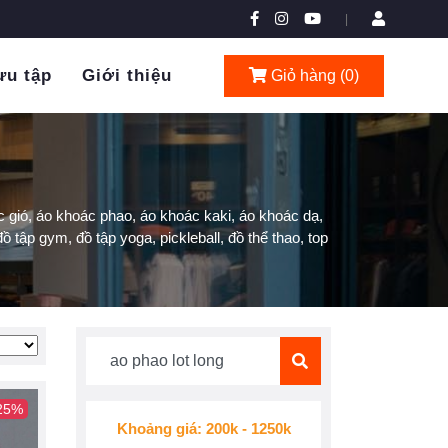
|
ưu tập
Giới thiệu
Giỏ hàng (
0
)
 gió, áo khoác phao, áo khoác kaki, áo khoác dạ,
ồ tập gym, đồ tập yoga, pickleball, đồ thể thao, top
 25%