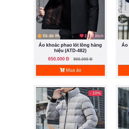
Đã đặt 89
2.182 thích
Áo khoác phao lót lông hàng
Áo 
hiệu (ATD-482)
650.000 Đ
800.000 Đ
Mua áo
- 10%