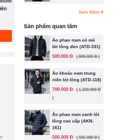
iên
Xem thêm
Đ
Sản phẩm quan tâm
Áo phao nam có mũ
lót lông đen (ATD-331)
599.000 Đ
( 800.000 Đ )
Áo khoác nam trung
niên lót lông (ATD-118)
799.000 Đ
( 1.200.000 Đ
)
Áo phao nam xanh lót
lông cao cấp (AKN-
161)
ện
500.000 Đ
( 550.000 Đ )