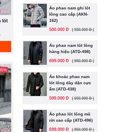
Áo phao nam ghi lót
 thích
lông cao cấp (AKN-
162)
 lót
500.000 Đ
( 550.000 Đ )
Đ
Áo phao nam lót lông
hàng hiệu (ATD-498)
699.000 Đ
( 950.000 Đ )
 35%
Áo khoác phao nam
lót lông dày dặn cực
ấm (ATD-438)
599.000 Đ
( 650.000 Đ )
Áo phao lót lông mũ
rời cao cấp (ATD-496)
699.000 Đ
( 950.000 Đ )
 thích