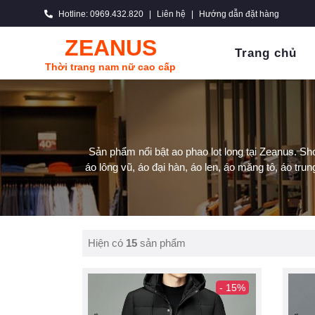
Hotline: 0969.432.820
|
Liên hệ
|
Hướng dẫn đặt hàng
ZEANUS
Trang chủ
Thời trang nam nữ cao cấp
Sản phẩm nổi bật ao phao lot long tại Zeanus. S
áo lông vũ, áo đại hàn, áo len, áo măng tô, áo trun
Hiện có
15
sản phẩm
- 15%