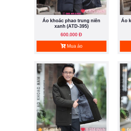
2.825 thích
Áo khoác phao trung niên
Áo k
xanh (ATD-395)
600.000 Đ
Mua áo
Đã đặt hết
8.184 thích
Đã