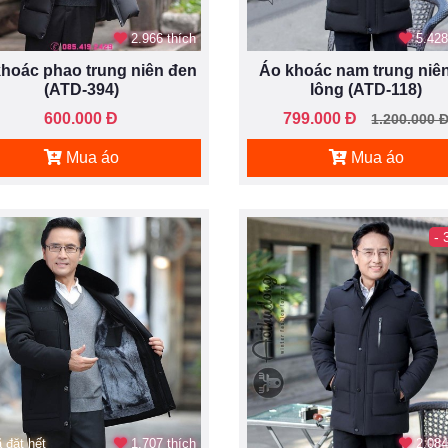
2.966 thích
5.428
hoác phao trung niên đen
Áo khoác nam trung niên
(ATD-394)
lông (ATD-118)
600.000 Đ
799.000 Đ
1.200.000 
Mua áo
Mua áo
-
 đặt hết
1.707 thích
2.084