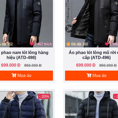
 đặt 112
2.457 thích
Đã đặt 102
1.546
 phao nam lót lông hàng
Áo phao lót lông mũ rời
hiệu (ATD-498)
cấp (ATD-496)
699.000 Đ
699.000 Đ
950.000 Đ
950.000 Đ
Mua áo
Mua áo
- 20%
-