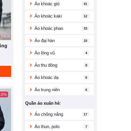
Áo khoác gió
41
Áo khoác kaki
12
Áo khoác phao
33
 thích
Áo đại hàn
10
lông
Áo lông vũ
4
Áo thu đông
8
Áo khoác dạ
6
Áo trung niên
6
 10%
Quần áo xuân hè
:
Áo chống nắng
17
Áo thun, polo
7