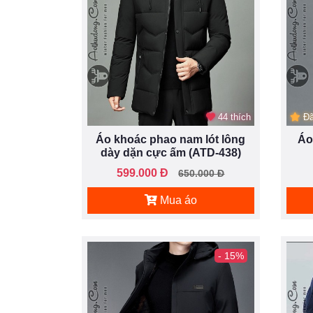
44 thích
Đã
Áo khoác phao nam lót lông
Áo
dày dặn cực ấm (ATD-438)
599.000 Đ
650.000 Đ
Mua áo
- 15%