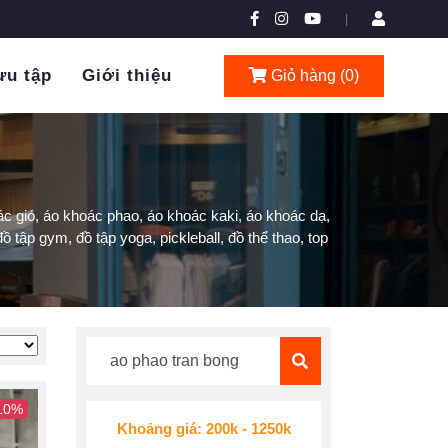
|
ưu tập
Giới thiệu
Giỏ hàng (
0
)
c gió, áo khoác phao, áo khoác kaki, áo khoác dạ,
ồ tập gym, đồ tập yoga, pickleball, đồ thể thao, top
 10%