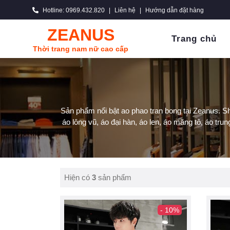
Hotline: 0969.432.820
|
Liên hệ
|
Hướng dẫn đặt hàng
ZEANUS
Trang chủ
Thời trang nam nữ cao cấp
Sản phẩm nổi bật ao phao tran bong tại Zeanus. S
áo lông vũ, áo đại hàn, áo len, áo măng tô, áo trun
Hiện có
3
sản phẩm
- 10%