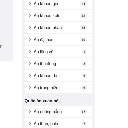
Áo khoác gió
41
Áo khoác kaki
12
Áo khoác phao
33
Áo đại hàn
10
ện
Áo lông vũ
4
Áo thu đông
8
Áo khoác dạ
6
Áo trung niên
6
Quần áo xuân hè
:
Áo chống nắng
17
Áo thun, polo
7