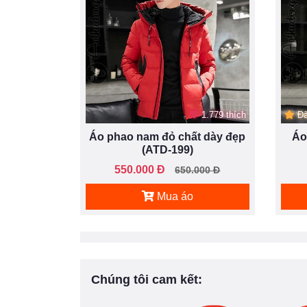
1.779 thích
Đã
Áo phao nam đỏ chất dày đẹp
Áo
(ATD-199)
550.000 Đ
650.000 Đ
Mua áo
Chúng tôi cam kết: