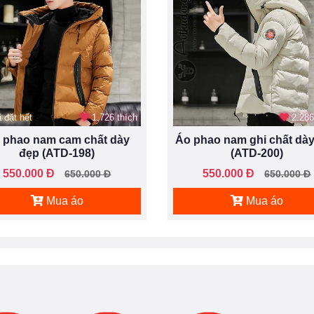
 đặt hết
1.726 thích
2.286
 phao nam cam chất dày
Áo phao nam ghi chất dà
đẹp (ATD-198)
(ATD-200)
550.000 Đ
550.000 Đ
650.000 Đ
650.000 Đ
Mua áo
Mua áo