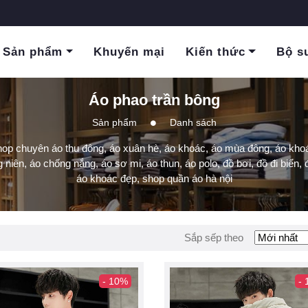
Sản phẩm
Khuyến mại
Kiến thức
Bộ s
Áo phao trần bông
Sản phẩm
Danh sách
hop chuyên áo thu đông, áo xuân hè, áo khoác, áo mùa đông, áo khoá
g niên, áo chống nắng, áo sơ mi, áo thun, áo polo, đồ bơi, đồ đi biển, đ
áo khoác đẹp, shop quần áo hà nội
Sắp sếp theo
- 10%
-