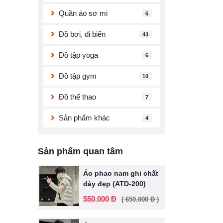
Quần áo sơ mi
6
Đồ bơi, đi biển
43
Đồ tập yoga
6
Đồ tập gym
10
Đồ thể thao
7
Sản phẩm khác
4
Sản phẩm quan tâm
Áo phao nam ghi chất
dày đẹp (ATD-200)
550.000 Đ
( 650.000 Đ )