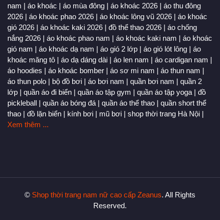
nam
|
áo khoác
|
áo mùa đông
|
áo khoác 2026
|
áo thu đông
2026
|
áo khoác phao 2026
|
áo khoác lông vũ 2026
|
áo khoác
gió 2026
|
áo khoác kaki 2026
|
đồ thể thao 2026
|
áo chống
nắng 2026
|
áo khoác phao nam
|
áo khoác kaki nam
|
áo khoác
gió nam
|
áo khoác dạ nam
|
áo gió 2 lớp
|
áo gió lót lông
|
áo
khoác măng tô
|
áo dạ dáng dài
|
áo len nam
|
áo cardigan nam
|
áo hoodies
|
áo khoác bomber
|
áo sơ mi nam
|
áo thun nam
|
áo thun polo
|
bộ đồ bơi
|
áo bơi nam
|
quần bơi nam
|
quần 2
lớp
|
quần áo đi biển
|
quần áo tập gym
|
quần áo tập yoga
|
đồ
pickleball
|
quần áo bóng đá
|
quần áo thể thao
|
quần short thể
thao
|
đồ lặn biển
|
kính bơi
|
mũ bơi
|
shop thời trang Hà Nội
|
Xem thêm ...
©
Shop thời trang nam nữ cao cấp Zeanus
. All Rights
Reserved.