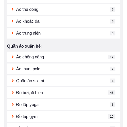
Áo thu đông
8
Áo khoác dạ
6
Áo trung niên
6
Quần áo xuân hè
:
Áo chống nắng
17
Áo thun, polo
7
Quần áo sơ mi
6
Đồ bơi, đi biển
43
Đồ tập yoga
6
Đồ tập gym
10