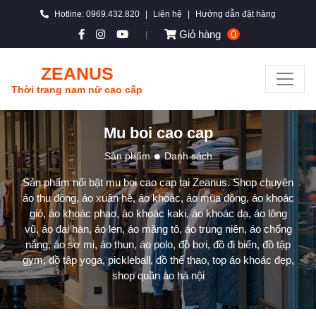
Hotline: 0969.432.820
|
Liên hệ
|
Hướng dẫn đặt hàng
Giỏ hàng
0
|
ZEANUS
Thời trang nam nữ cao cấp
Mu boi cao cap
Sản phẩm
Danh sách
Sản phẩm nổi bật mu boi cao cap tại Zeanus. Shop chuyên
áo thu đông, áo xuân hè, áo khoác, áo mùa đông, áo khoác
gió, áo khoác phao, áo khoác kaki, áo khoác dạ, áo lông
vũ, áo đại hàn, áo len, áo măng tô, áo trung niên, áo chống
nắng, áo sơ mi, áo thun, áo polo, đồ bơi, đồ đi biển, đồ tập
gym, đồ tập yoga, pickleball, đồ thể thao, top áo khoác đẹp,
shop quần áo hà nội