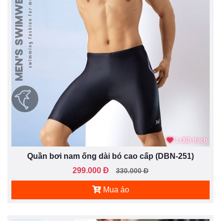
1.068 thích
Quần bơi nam ống dài bó cao cấp (DBN-251)
299.000 Đ
330.000 Đ
Mua áo