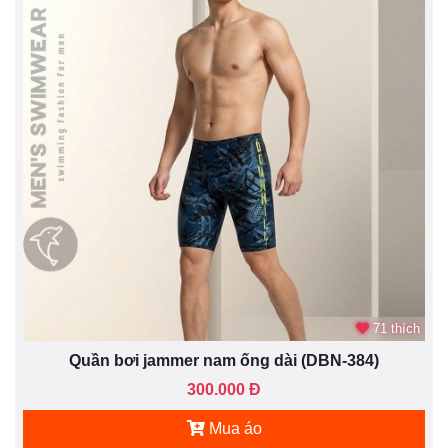
71 thích
Quần bơi jammer nam ống dài (DBN-384)
300.000 Đ
Mua áo