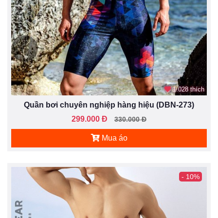
1.028 thích
Quần bơi chuyên nghiệp hàng hiệu (DBN-273)
299.000 Đ
330.000 Đ
Mua áo
- 10%