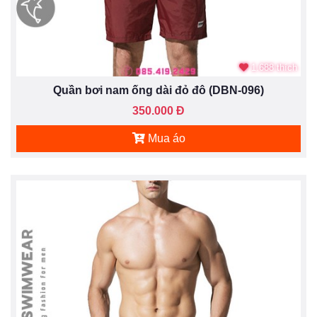
1.688 thích
Quần bơi nam ống dài đỏ đô (DBN-096)
350.000 Đ
Mua áo