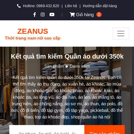
Hotline: 0969.432.820
|
Liên hệ
|
Hướng dẫn đặt hàng
Giỏ hàng
0
|
ZEANUS
Thời trang nam nữ cao cấp
Kết quả tìm kiếm Quần áo dưới 350k
Sản phẩm
Danh sách
Kết quả tìm kiếm quần áo dưới 350k tại Zeanus. Bạn có
thể tìm thấy áo thu đông, áo xuân hè, áo khoác, áo mùa
đông, áo khoác gió, áo khoác phao, áo khoác kaki, áo
khoác dạ, áo lông vũ, áo đại hàn, áo len, áo măng tô, áo
trung niên, áo chống nắng, áo sơ mi, áo thun, áo polo, đồ
bơi, đồ đi biển, đồ tập gym, đồ tập yoga, pickleball, đồ thể
thao, top áo khoác đẹp, shop quần áo hà nội