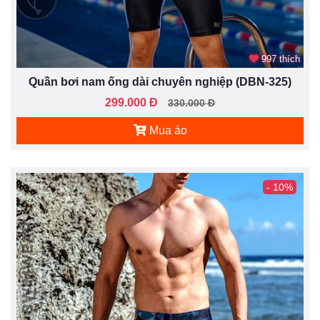
997 thích
Quần bơi nam ống dài chuyên nghiệp (DBN-325)
299.000 Đ
330.000 Đ
Mua áo
- 10%