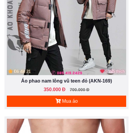
Đã đặt 21
5.745 thích
Áo phao nam lông vũ teen đỏ (AKN-169)
350.000 Đ
700.000 Đ
Mua áo