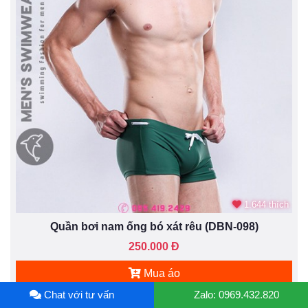
1.644 thích
Quần bơi nam ống bó xát rêu (DBN-098)
250.000 Đ
Mua áo
Chat với tư vấn
Zalo: 0969.432.820