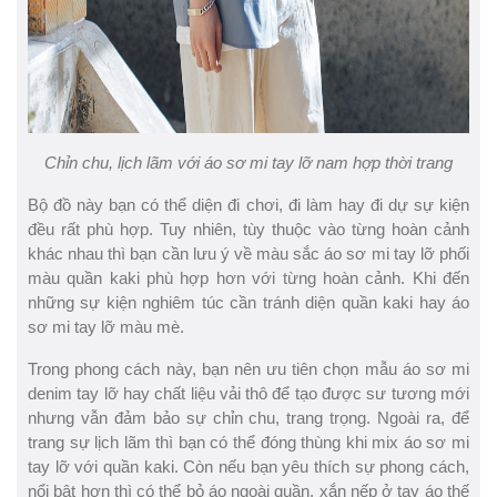
Chỉn chu, lịch lãm với áo sơ mi tay lỡ nam hợp thời trang
Bộ đồ này bạn có thể diện đi chơi, đi làm hay đi dự sự kiện
đều rất phù hợp. Tuy nhiên, tùy thuộc vào từng hoàn cảnh
khác nhau thì bạn cần lưu ý về màu sắc áo sơ mi tay lỡ phối
màu quần kaki phù hợp hơn với từng hoàn cảnh. Khi đến
những sự kiện nghiêm túc cần tránh diện quần kaki hay áo
sơ mi tay lỡ màu mè.
Trong phong cách này, bạn nên ưu tiên chọn mẫu áo sơ mi
denim tay lỡ hay chất liệu vải thô để tạo được sư tương mới
nhưng vẫn đảm bảo sự chỉn chu, trang trọng. Ngoài ra, để
trang sự lịch lãm thì bạn có thể đóng thùng khi mix áo sơ mi
tay lỡ với quần kaki. Còn nếu bạn yêu thích sự phong cách,
nổi bật hơn thì có thể bỏ áo ngoài quần, xắn nếp ở tay áo thế