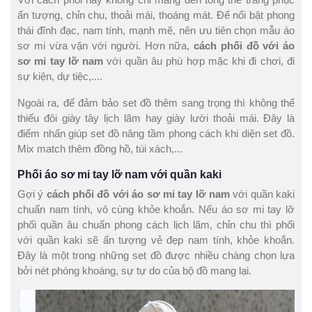
ấn tượng, chỉn chu, thoải mái, thoáng mát. Để nổi bật phong
thái đĩnh đạc, nam tính, mạnh mẽ, nên ưu tiên chọn mẫu áo
sơ mi vừa vặn với người. Hơn nữa,
cách phối đồ với áo
sơ mi tay lỡ nam
với quần âu phù hợp mặc khi đi chơi, đi
sự kiện, dự tiệc,....
Ngoài ra, để đảm bảo set đồ thêm sang trọng thì không thể
thiếu đôi giày tây lịch lãm hay giày lười thoải mái. Đây là
điểm nhấn giúp set đồ nâng tầm phong cách khi diện set đồ.
Mix match thêm đồng hồ, túi xách,...
Phối áo sơ mi tay lỡ nam với quần kaki
Gợi ý
cách phối đồ với áo sơ mi tay lỡ nam
với quần kaki
chuẩn nam tính, vô cùng khỏe khoắn. Nếu áo sơ mi tay lỡ
phối quần âu chuẩn phong cách lịch lãm, chỉn chu thì phối
với quần kaki sẽ ấn tượng vẻ đẹp nam tính, khỏe khoắn.
Đây là một trong những set đồ được nhiều chàng chọn lựa
bởi nét phóng khoáng, sự tự do của bộ đồ mang lại.