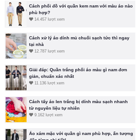
Cách phối đồ với quần kem nam với màu áo nào
phù hợp?
14.457 lượt xem
Cách xử lý áo dính mủ chuối sạch tức thì ngay
tại nhà
12.787 lượt xem
Giải đáp: Quần trắng phối áo màu gì nam đơn
giản, chuẩn xác nhất
11.136 lượt xem
Cách tẩy áo len trắng bị dính màu sạch nhanh
từ nguyên liệu tự nhiên
9.162 lượt xem
Áo xám mặc với quần gì nam phù hợp, ấn tượng