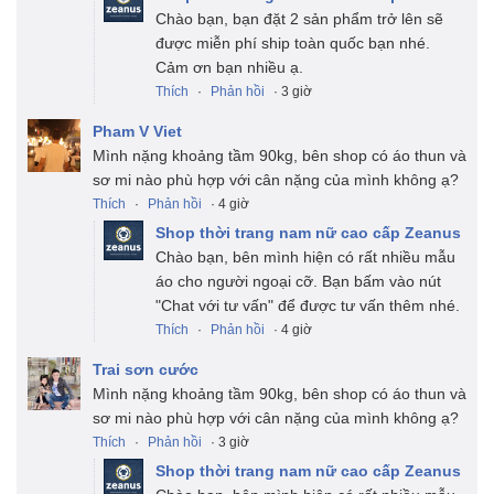
Chào bạn, bạn đặt 2 sản phẩm trở lên sẽ
được miễn phí ship toàn quốc bạn nhé.
Cảm ơn bạn nhiều ạ.
Thích
·
Phản hồi
· 3 giờ
Pham V Viet
Mình nặng khoảng tầm 90kg, bên shop có áo thun và
sơ mi nào phù hợp với cân nặng của mình không ạ?
Thích
·
Phản hồi
· 4 giờ
Shop thời trang nam nữ cao cấp Zeanus
Chào bạn, bên mình hiện có rất nhiều mẫu
áo cho người ngoại cỡ. Bạn bấm vào nút
"Chat với tư vấn" để được tư vấn thêm nhé.
Thích
·
Phản hồi
· 4 giờ
Trai sơn cước
Mình nặng khoảng tầm 90kg, bên shop có áo thun và
sơ mi nào phù hợp với cân nặng của mình không ạ?
Thích
·
Phản hồi
· 3 giờ
Shop thời trang nam nữ cao cấp Zeanus