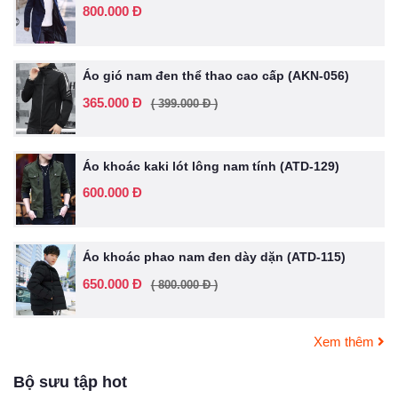
800.000 Đ
Áo gió nam đen thể thao cao cấp (AKN-056)
365.000 Đ
( 399.000 Đ )
Áo khoác kaki lót lông nam tính (ATD-129)
600.000 Đ
Áo khoác phao nam đen dày dặn (ATD-115)
650.000 Đ
( 800.000 Đ )
Xem thêm
Bộ sưu tập hot