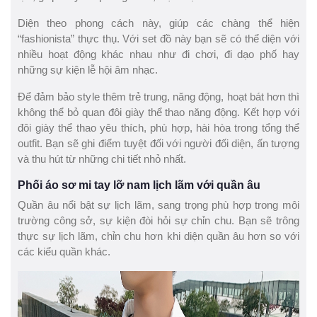
Diện theo phong cách này, giúp các chàng thể hiện
“fashionista” thực thụ. Với set đồ này bạn sẽ có thể diện với
nhiều hoạt động khác nhau như đi chơi, đi dạo phố hay
những sự kiện lễ hội âm nhạc.
Để đảm bảo style thêm trẻ trung, năng động, hoạt bát hơn thì
không thể bỏ quan đôi giày thể thao năng động. Kết hợp với
đôi giày thể thao yêu thích, phù hợp, hài hòa trong tổng thể
outfit. Bạn sẽ ghi điểm tuyệt đối với người đối diện, ấn tượng
và thu hút từ những chi tiết nhỏ nhất.
Phối áo sơ mi tay lỡ nam lịch lãm với quần âu
Quần âu nổi bật sự lịch lãm, sang trọng phù hợp trong môi
trường công sở, sự kiện đòi hỏi sự chỉn chu. Bạn sẽ trông
thực sự lịch lãm, chỉn chu hơn khi diện quần âu hơn so với
các kiểu quần khác.