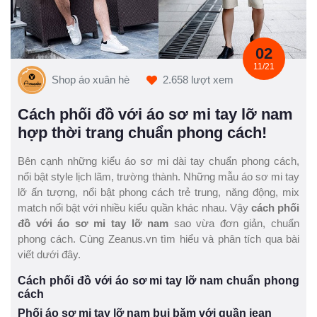
02
11/21
Shop áo xuân hè
2.658 lượt xem
Cách phối đồ với áo sơ mi tay lỡ nam
hợp thời trang chuẩn phong cách!
Bên cạnh những kiểu áo sơ mi dài tay chuẩn phong cách,
nổi bật style lịch lãm, trường thành. Những mẫu áo sơ mi tay
lỡ ấn tượng, nổi bật phong cách trẻ trung, năng động, mix
match nổi bật với nhiều kiểu quần khác nhau. Vậy
cách phối
đồ với áo sơ mi tay lỡ nam
sao vừa đơn giản, chuẩn
phong cách. Cùng Zeanus.vn tìm hiểu và phân tích qua bài
viết dưới đây.
Cách phối đồ với áo sơ mi tay lỡ nam chuẩn phong
cách
Phối áo sơ mi tay lỡ nam bụi bặm với quần jean