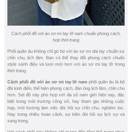
Cách phối đồ với áo sơ mi tay lỡ nam chuẩn phong cách,
hợp thời trang
Phối quần âu không chỉ gò bó với áo sơ mi dài tay chuẩn sự
chỉn chu, lịch lãm. Bạn có thể thay đổi phong cách chuẩn
style sành điệu và tươi mới hơn với áo sơ mi tay lỡ trong
thời trang.
Cách phối đồ với áo sơ mi tay lỡ nam
phối quần âu là bộ
đôi kinh điển, thể hiện phong cách, đàn ông lịch lãm, chỉn chu
hơn. Set đồ này phù hợp với đa số nam giới hiện nay, đặc
biệt trong môi trường công sở, hay tham gia những cuộc
họp, môi trường làm việc đòi hỏi sự chỉn chu, nghiêm túc.
Hay trong nhiều hoàn cảnh, sự kiện đòi hỏi sự lịch sự và
sang trọng.
Với cách phối này không chỉ mang đến tổng thể trang phục