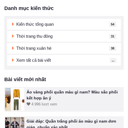
Danh mục kiến thức
Kiến thức tổng quan
54
Thời trang thu đông
31
Thời trang xuân hè
38
Xem tất cả bài viết
...
Bài viết mới nhất
Áo vàng phối quần màu gì nam? Màu sắc phối
kết hợp ăn ý
4.996 lượt xem
Giải đáp: Quần trắng phối áo màu gì nam đơn
giản, chuẩn xác nhất