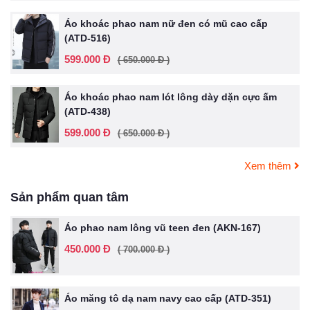
Áo khoác phao nam nữ đen có mũ cao cấp
(ATD-516)
599.000 Đ
( 650.000 Đ )
Áo khoác phao nam lót lông dày dặn cực ấm
(ATD-438)
599.000 Đ
( 650.000 Đ )
Xem thêm
Sản phẩm quan tâm
Áo phao nam lông vũ teen đen (AKN-167)
450.000 Đ
( 700.000 Đ )
Áo măng tô dạ nam navy cao cấp (ATD-351)