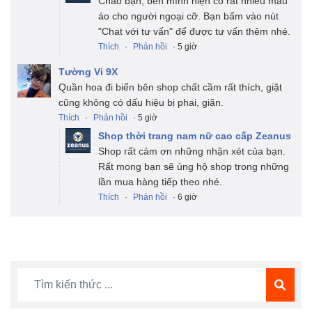
Chào bạn, bên mình hiện có rất nhiều mẫu
áo cho người ngoại cỡ. Bạn bấm vào nút
"Chat với tư vấn" để được tư vấn thêm nhé.
Thích
·
Phản hồi
· 5 giờ
Tường Vi 9X
Quần hoa đi biển bên shop chất cầm rất thích, giặt
cũng không có dấu hiệu bị phai, giãn.
Thích
·
Phản hồi
· 5 giờ
Shop thời trang nam nữ cao cấp Zeanus
Shop rất cảm ơn những nhận xét của bạn.
Rất mong bạn sẽ ủng hộ shop trong những
lần mua hàng tiếp theo nhé.
Thích
·
Phản hồi
· 6 giờ