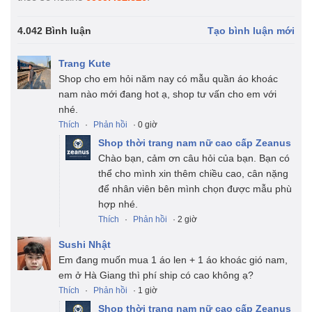
4.042 Bình luận
Tạo bình luận mới
Trang Kute
Shop cho em hỏi năm nay có mẫu quần áo khoác
nam nào mới đang hot ạ, shop tư vấn cho em với
nhé.
Thích
·
Phản hồi
· 0 giờ
Shop thời trang nam nữ cao cấp Zeanus
Chào bạn, cảm ơn câu hỏi của bạn. Bạn có
thể cho mình xin thêm chiều cao, cân nặng
để nhân viên bên mình chọn được mẫu phù
hợp nhé.
Thích
·
Phản hồi
· 2 giờ
Sushi Nhật
Em đang muốn mua 1 áo len + 1 áo khoác gió nam,
em ở Hà Giang thì phí ship có cao không ạ?
Thích
·
Phản hồi
· 1 giờ
Shop thời trang nam nữ cao cấp Zeanus