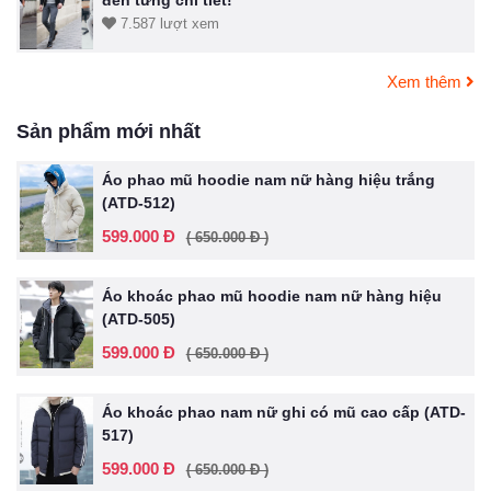
đến từng chi tiết!
7.587 lượt xem
Xem thêm
Sản phẩm mới nhất
Áo phao mũ hoodie nam nữ hàng hiệu trắng
(ATD-512)
599.000 Đ
( 650.000 Đ )
Áo khoác phao mũ hoodie nam nữ hàng hiệu
(ATD-505)
599.000 Đ
( 650.000 Đ )
Áo khoác phao nam nữ ghi có mũ cao cấp (ATD-
517)
599.000 Đ
( 650.000 Đ )