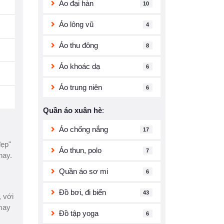
Áo đại hàn
10
Áo lông vũ
4
Áo thu đông
8
Áo khoác dạ
6
Áo trung niên
6
Quần áo xuân hè
:
Áo chống nắng
17
ẹp"
Áo thun, polo
7
nay.
Quần áo sơ mi
6
Đồ bơi, đi biển
43
, với
 may
Đồ tập yoga
6