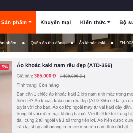
Sản phẩm
Khuyến mại
Kiến thức
Bộ s
ản phẩm
Quần áo thu đông
Áo khoác kaki
ZN-00
Áo khoác kaki nam rêu đẹp (ATD-356)
- 5%
Giá bán:
385.000 Đ
( 400.000 Đ )
Tình trạng:
Còn hàng
Bạn cần 1 chiếc áo khoác kaki 2 lớp nam tính mặc trong mọ
thời tiết? Áo khoác kaki nam rêu đẹp (ATD-356) sẽ là lựa c
tuyệt vời cho bạn. Áo có lớp ngoài may từ vải kaki dày dặn,
trong lót vải mềm mại, không bai xù. Với thiết kế trẻ trung hi
đại, cùng 2 túi ngoài và 1 túi trong tiện lợi. Áo hiện được cun
cấp tại shop aothudong.com với màu rêu nam tính nổi bật.