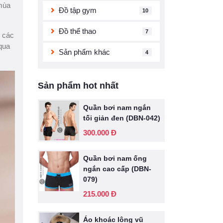
 mùa
Đồ tập gym
10
Đồ thể thao
7
p các
qua
Sản phẩm khác
4
Sản phẩm hot nhất
Quần bơi nam ngắn
tối giản đen (DBN-042)
300.000 Đ
Quần bơi nam ống
ngắn cao cấp (DBN-
079)
215.000 Đ
Áo khoác lông vũ