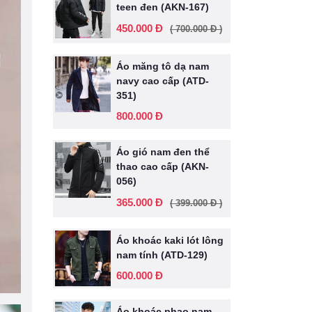
teen đen (AKN-167)
450.000 Đ
( 700.000 Đ )
Áo măng tô dạ nam
navy cao cấp (ATD-
351)
800.000 Đ
Áo gió nam đen thể
thao cao cấp (AKN-
056)
365.000 Đ
( 399.000 Đ )
Áo khoác kaki lót lông
nam tính (ATD-129)
600.000 Đ
Áo khoác phao nam