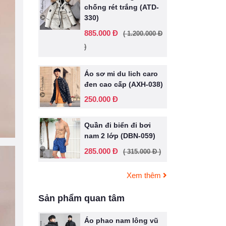
chống rét trắng (ATD-
330)
885.000 Đ
( 1.200.000 Đ
)
Áo sơ mi du lich caro
đen cao cấp (AXH-038)
250.000 Đ
Quần đi biển đi bơi
nam 2 lớp (DBN-059)
285.000 Đ
( 315.000 Đ )
Xem thêm
Sản phẩm quan tâm
Áo phao nam lông vũ