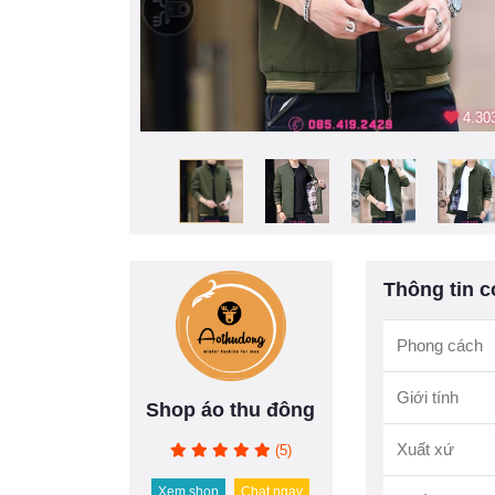
4.303
Thông tin c
Phong cách
Giới tính
Shop áo thu đông
Xuất xứ
(5)
Xem shop
Chat ngay