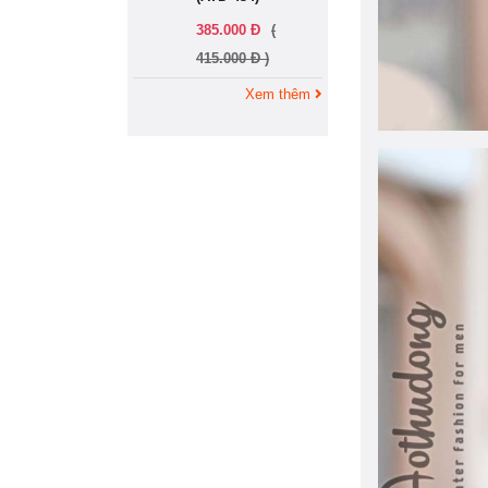
385.000 Đ
(
415.000 Đ )
Xem thêm