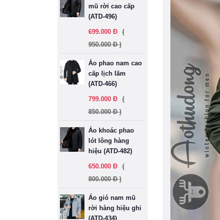
mũ rời cao cấp
(ATD-496)
699.000 Đ
(
950.000 Đ )
Áo phao nam cao
cấp lịch lãm
(ATD-466)
799.000 Đ
(
850.000 Đ )
Áo khoác phao
lót lông hàng
hiệu (ATD-482)
650.000 Đ
(
800.000 Đ )
Áo gió nam mũ
rời hàng hiệu ghi
(ATD-434)