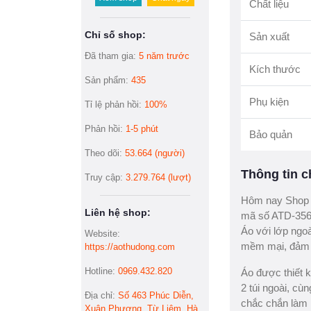
Chất liệu
Chỉ số shop:
Sản xuất
Đã tham gia:
5 năm trước
Kích thước
Sản phẩm:
435
Phụ kiện
Tỉ lệ phản hồi:
100%
Phản hồi:
1-5 phút
Bảo quản
Theo dõi:
53.664 (người)
Thông tin ch
Truy cập:
3.279.764 (lượt)
Hôm nay Shop 
Liên hệ shop:
mã số ATD-356,
Áo với lớp ngoà
Website:
mềm mại, đảm b
https://aothudong.com
Hotline:
0969.432.820
Áo được thiết kế
2 túi ngoài, cù
Địa chỉ:
Số 463 Phúc Diễn,
chắc chắn làm 
Xuân Phương, Từ Liêm, Hà