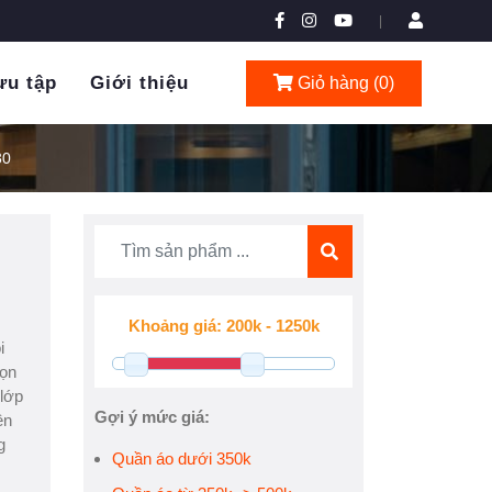
|
ưu tập
Giới thiệu
Giỏ hàng (
0
)
30
i
họn
 lớp
Gợi ý mức giá:
ện
g
Quần áo dưới 350k