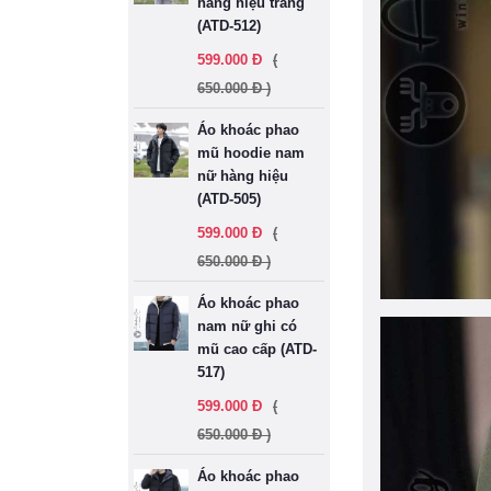
hàng hiệu trắng
(ATD-512)
599.000 Đ
(
650.000 Đ )
Áo khoác phao
mũ hoodie nam
nữ hàng hiệu
(ATD-505)
599.000 Đ
(
650.000 Đ )
Áo khoác phao
nam nữ ghi có
mũ cao cấp (ATD-
517)
599.000 Đ
(
650.000 Đ )
Áo khoác phao