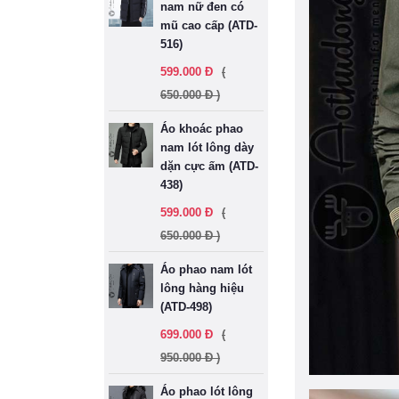
nam nữ đen có
mũ cao cấp (ATD-
516)
599.000 Đ
(
650.000 Đ )
Áo khoác phao
nam lót lông dày
dặn cực ấm (ATD-
438)
599.000 Đ
(
650.000 Đ )
Áo phao nam lót
lông hàng hiệu
(ATD-498)
699.000 Đ
(
950.000 Đ )
Áo phao lót lông