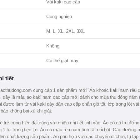
Vải kaki cao cấp
Công nghiệp
M, L, XL, 2XL, 3XL
Không
Có thể giặt máy
i tiết
aothudong.com cung cấp 1 sản phẩm mới "Áo khoác kaki nam rêu đ
 đây là mẫu áo kaki nam cao cấp mới dành cho mùa thu đông năm 
i được làm từ vải kaki dày dặn cao cấp chắn gió tốt, lớp trong lót vải
ảo không bai xù khi giặt.
 trẻ trung hiện đại cùng với nhiều chi tiết tinh xảo. Áo có cổ trụ đứng
ng 1 túi trong tiện lợi. Áo có màu rêu nam tính rất nổi bật. Các đường
lên chất lượng sản phẩm. Áo phù hợp với các chuyến đi chơi, tụ tập