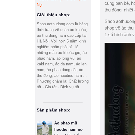
cùng bạn bè, h
Nội
thu đông, nhiệt
Giới thiệu shop:
Shop aothudong.
Shop aothudong.com là hãng
shop về áo thu
thời trang về quần áo khoác,
1 số hình ảnh v
áo thu đông nam cao cấp tại
Hà Nội. Với hơn 5 năm kinh
nghiệm phân phối sỉ - lẻ
những mẫu áo khoác gió, áo
phao nam, áo lông vũ, áo
kaki nam, áo dạ nam, áo len
nam, áo phao dáng dài, áo
thu đông, áo hoodies nam ...
Phương châm là: Chất lượng
tốt - Giá tốt - Dịch vụ tốt.
Sản phẩm shop:
Áo phao mũ
hoodie nam nữ