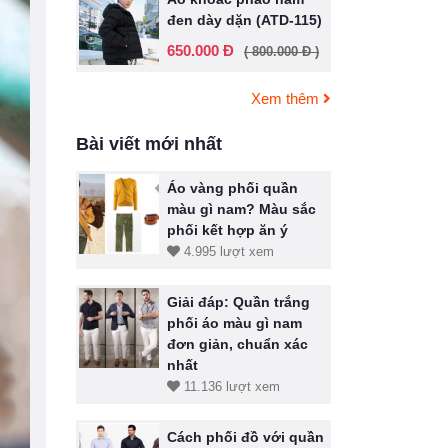
đen dày dặn (ATD-115)
650.000 Đ
( 800.000 Đ )
Xem thêm
Bài viết mới nhất
Áo vàng phối quần
màu gì nam? Màu sắc
phối kết hợp ăn ý
4.995 lượt xem
Giải đáp: Quần trắng
phối áo màu gì nam
đơn giản, chuẩn xác
nhất
11.136 lượt xem
Cách phối đồ với quần