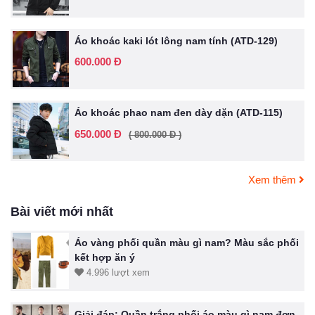
Áo khoác kaki lót lông nam tính (ATD-129)
600.000 Đ
Áo khoác phao nam đen dày dặn (ATD-115)
650.000 Đ
( 800.000 Đ )
Xem thêm
Bài viết mới nhất
Áo vàng phối quần màu gì nam? Màu sắc phối
kết hợp ăn ý
4.996 lượt xem
Giải đáp: Quần trắng phối áo màu gì nam đơn