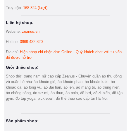
Truy cập:
168.324 (lượt)
Liên hệ shop:
Website:
zeanus.vn
Hotline:
0969.432.820
Địa chỉ:
Hiện shop chỉ nhận đơn Online - Quý khách chat với tư vấn
để được hỗ trợ
Giới thiệu shop:
Shop thời trang nam nữ cao cấp Zeanus - Chuyên quần áo thu đông
và xuân hè như áo khoác gió, áo khoác phao, áo khoác kaki, áo
khoác dạ, áo lông vũ, áo đại hàn, áo len, áo măng tô, áo trung niên,
áo chống nắng, áo sơ mi, áo thun, áo polo, đồ bơi, đồ đi biển, đồ tập
gym, đồ tập yoga, pickleball, đồ thể thao cao cấp tại Hà Nội.
Sản phẩm shop: