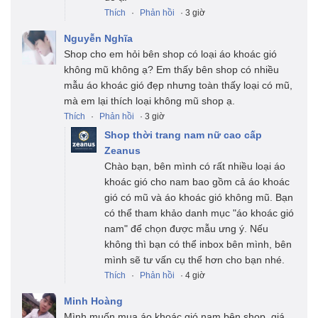
Thích
·
Phản hồi
· 3 giờ
Nguyễn Nghĩa
Shop cho em hỏi bên shop có loại áo khoác gió
không mũ không ạ? Em thấy bên shop có nhiều
mẫu áo khoác gió đẹp nhưng toàn thấy loại có mũ,
mà em lại thích loại không mũ shop ạ.
Thích
·
Phản hồi
· 3 giờ
Shop thời trang nam nữ cao cấp
Zeanus
Chào bạn, bên mình có rất nhiều loại áo
khoác gió cho nam bao gồm cả áo khoác
gió có mũ và áo khoác gió không mũ. Bạn
có thể tham khảo danh mục "áo khoác gió
nam" để chọn được mẫu ưng ý. Nếu
không thì bạn có thể inbox bên mình, bên
mình sẽ tư vấn cụ thể hơn cho bạn nhé.
Thích
·
Phản hồi
· 4 giờ
Minh Hoàng
Mình muốn mua áo khoác gió nam bên shop, giá