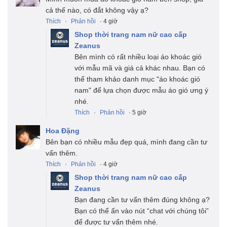
cả thế nào, có đắt không vậy ạ?
Thích
·
Phản hồi
· 4 giờ
Shop thời trang nam nữ cao cấp
Zeanus
Bên mình có rất nhiều loại áo khoác gió
với mẫu mã và giá cả khác nhau. Bạn có
thể tham khảo danh mục "áo khoác gió
nam" để lựa chọn được mẫu áo gió ưng ý
nhé.
Thích
·
Phản hồi
· 5 giờ
Hoa Đặng
Bên bạn có nhiều mẫu đẹp quá, mình đang cần tư
vấn thêm.
Thích
·
Phản hồi
· 4 giờ
Shop thời trang nam nữ cao cấp
Zeanus
Bạn đang cần tư vấn thêm đúng không ạ?
Bạn có thể ấn vào nút “chat với chúng tôi”
để được tư vấn thêm nhé.