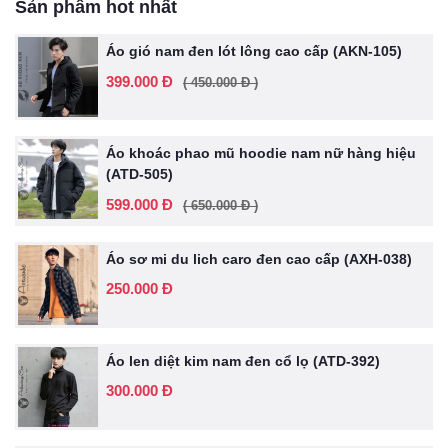
Sản phẩm hot nhất
Áo gió nam đen lót lông cao cấp (AKN-105)
399.000 Đ
( 450.000 Đ )
Áo khoác phao mũ hoodie nam nữ hàng hiệu
(ATD-505)
599.000 Đ
( 650.000 Đ )
Áo sơ mi du lich caro đen cao cấp (AXH-038)
250.000 Đ
Áo len diệt kim nam đen cổ lọ (ATD-392)
300.000 Đ