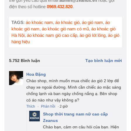
thể gửi yêu cầu qua email
admin@zeanus.vn
hoặc gọi
điện theo số hotline
0969.432.820
.
TAGS
:
áo khoác nam
,
áo khoác gió
,
áo gió nam
,
áo
khoác gió nam
,
áo khoác gió nam có mũ
,
áo khoác gió
Hà Nội
,
áo khoác nam gió cao cấp
,
áo gió lót lông
,
áo gió
hàng hiệu
5.752 Bình luận
Tạo bình luận mới
Hoa Đặng
Chào shop, mình muốn mua chiếc áo gió 2 lớp để
chạy xe ngoài đường. Mình cần chiếc áo mặc sáng
chống lạnh và ban ngày chống nắng ạ. Bên shop
có áo nào như vậy không ạ?
Thích
·
Phản hồi
· 2 giờ
Shop thời trang nam nữ cao cấp
Zeanus
Chào bạn, cảm ơn câu hỏi của bạn. Hiện