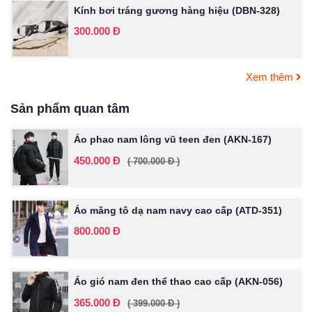
Kính bơi tráng gương hàng hiệu (DBN-328)
300.000 Đ
Xem thêm
Sản phẩm quan tâm
Áo phao nam lông vũ teen đen (AKN-167)
450.000 Đ
( 700.000 Đ )
Áo măng tô dạ nam navy cao cấp (ATD-351)
800.000 Đ
Áo gió nam đen thể thao cao cấp (AKN-056)
365.000 Đ
( 399.000 Đ )