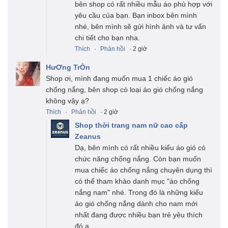
bên shop có rất nhiều mẫu áo phù hợp với
yêu cầu của bạn. Bạn inbox bên mình
nhé, bên mình sẽ gửi hình ảnh và tư vấn
chi tiết cho bạn nha.
Thích
·
Phản hồi
· 2 giờ
HưƠng TrÒn
Shop ơi, mình đang muốn mua 1 chiếc áo gió
chống nắng, bên shop có loại áo gió chống nắng
không vậy ạ?
Thích
·
Phản hồi
· 2 giờ
Shop thời trang nam nữ cao cấp
Zeanus
Dạ, bên mình có rất nhiều kiểu áo gió có
chức năng chống nắng. Còn bạn muốn
mua chiếc áo chống nắng chuyên dụng thì
có thể tham khảo danh mục "áo chống
nắng nam" nhé. Trong đó là những kiểu
áo gió chống nắng dành cho nam mới
nhất đang được nhiều bạn trẻ yêu thích
đó ạ.