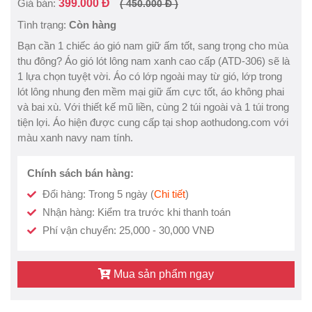
Giá bán:
399.000 Đ
( 450.000 Đ )
Tình trạng:
Còn hàng
Bạn cần 1 chiếc áo gió nam giữ ấm tốt, sang trọng cho mùa
thu đông? Áo gió lót lông nam xanh cao cấp (ATD-306) sẽ là
1 lựa chọn tuyệt vời. Áo có lớp ngoài may từ gió, lớp trong
lót lông nhung đen mềm mại giữ ấm cực tốt, áo không phai
và bai xù. Với thiết kế mũ liền, cùng 2 túi ngoài và 1 túi trong
tiện lợi. Áo hiện được cung cấp tại shop aothudong.com với
màu xanh navy nam tính.
Chính sách bán hàng:
Đổi hàng: Trong 5 ngày (
Chi tiết
)
Nhận hàng: Kiểm tra trước khi thanh toán
Phí vận chuyển: 25,000 - 30,000 VNĐ
Mua sản phẩm ngay