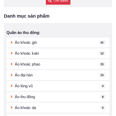
Tìm kiếm
Danh mục sản phẩm
Quần áo thu đông
:
Áo khoác gió
41
Áo khoác kaki
12
Áo khoác phao
33
Áo đại hàn
10
Áo lông vũ
4
Áo thu đông
8
Áo khoác dạ
6