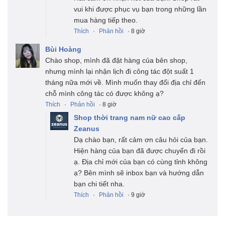
vui khi được phục vụ bạn trong những lần
mua hàng tiếp theo.
Thích
·
Phản hồi
· 8 giờ
Bùi Hoàng
Chào shop, mình đã đặt hàng của bên shop,
nhưng mình lại nhận lịch đi công tác đột suất 1
tháng nữa mới về. Mình muốn thay đổi địa chỉ đến
chỗ mình công tác có được không ạ?
Thích
·
Phản hồi
· 8 giờ
Shop thời trang nam nữ cao cấp
Zeanus
Dạ chào bạn, rất cảm ơn câu hỏi của bạn.
Hiện hàng của bạn đã được chuyển đi rồi
ạ. Địa chỉ mới của bạn có cùng tỉnh không
ạ? Bên mình sẽ inbox bạn và hướng dẫn
bạn chi tiết nha.
Thích
·
Phản hồi
· 9 giờ