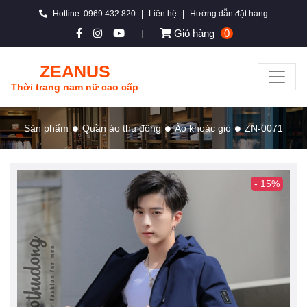
Hotline: 0969.432.820
|
Liên hệ
|
Hướng dẫn đặt hàng
Giỏ hàng
0
|
ZEANUS
Thời trang nam nữ cao cấp
Sản phẩm
Quần áo thu đông
Áo khoác gió
ZN-0071
- 15%