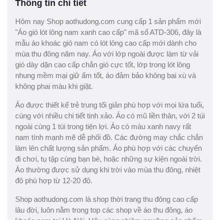
Thông tin chi tiết
Hôm nay Shop aothudong.com cung cấp 1 sản phẩm mới
"Áo gió lót lông nam xanh cao cấp" mã số ATD-306, đây là
mẫu áo khoác gió nam có lót lông cao cấp mới dành cho
mùa thu đông năm nay. Áo với lớp ngoài được làm từ vải
gió dày dặn cao cấp chắn gió cực tốt, lớp trong lót lông
nhung mềm mại giữ ấm tốt, áo đảm bảo không bai xù và
không phai màu khi giặt.
Áo được thiết kế trẻ trung tối giản phù hợp với mọi lứa tuổi,
cùng với nhiều chi tiết tinh xảo. Áo có mũ liền thân, với 2 túi
ngoài cùng 1 túi trong tiện lợi. Áo có màu xanh navy rất
nam tính mạnh mẽ dễ phối đồ. Các đường may chắc chắn
làm lên chất lượng sản phẩm. Áo phù hợp với các chuyến
đi chơi, tụ tập cùng bạn bè, hoặc những sự kiện ngoài trời.
Áo thường được sử dụng khi trời vào mùa thu đông, nhiệt
độ phù hợp từ 12-20 độ.
Shop aothudong.com là shop thời trang thu đông cao cấp
lâu đời, luôn nằm trong top các shop về áo thu đông, áo