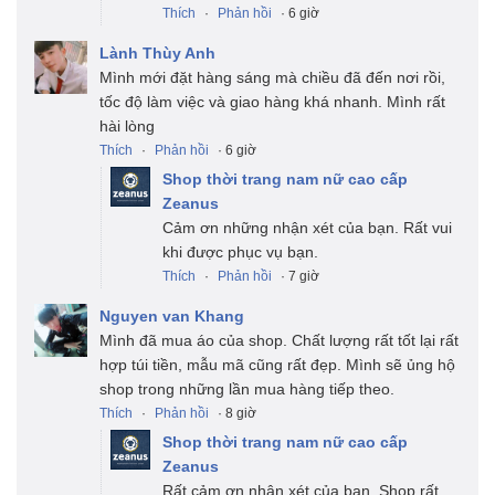
Thích
·
Phản hồi
· 6 giờ
Lành Thùy Anh
Mình mới đặt hàng sáng mà chiều đã đến nơi rồi,
tốc độ làm việc và giao hàng khá nhanh. Mình rất
hài lòng
Thích
·
Phản hồi
· 6 giờ
Shop thời trang nam nữ cao cấp
Zeanus
Cảm ơn những nhận xét của bạn. Rất vui
khi được phục vụ bạn.
Thích
·
Phản hồi
· 7 giờ
Nguyen van Khang
Mình đã mua áo của shop. Chất lượng rất tốt lại rất
hợp túi tiền, mẫu mã cũng rất đẹp. Mình sẽ ủng hộ
shop trong những lần mua hàng tiếp theo.
Thích
·
Phản hồi
· 8 giờ
Shop thời trang nam nữ cao cấp
Zeanus
Rất cảm ơn nhận xét của bạn. Shop rất