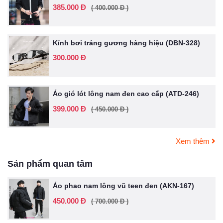
385.000 Đ
( 400.000 Đ )
Kính bơi tráng gương hàng hiệu (DBN-328)
300.000 Đ
Áo gió lót lông nam đen cao cấp (ATD-246)
399.000 Đ
( 450.000 Đ )
Xem thêm
Sản phẩm quan tâm
Áo phao nam lông vũ teen đen (AKN-167)
450.000 Đ
( 700.000 Đ )