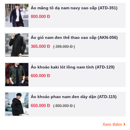
Áo măng tô dạ nam navy cao cấp (ATD-351)
800.000 Đ
Áo gió nam đen thể thao cao cấp (AKN-056)
365.000 Đ
( 399.000 Đ )
Áo khoác kaki lót lông nam tính (ATD-129)
600.000 Đ
Áo khoác phao nam đen dày dặn (ATD-115)
650.000 Đ
( 800.000 Đ )
Xem thêm