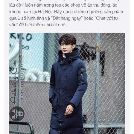
lâu đời, luôn nằm trong top các shop về áo thu đông, áo
khoác nam tại Hà Nội. Hãy cùng chiêm ngưỡng sản phẩm
qua 1 số hình ảnh và "Đặt hàng ngay" hoặc "Chat với tư
vấn" để biết thêm chi tiết nhé.