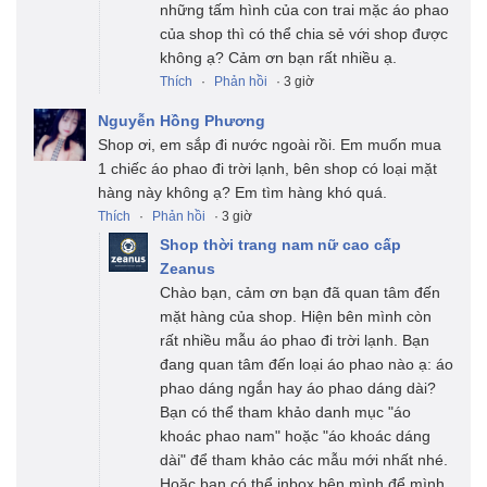
những tấm hình của con trai mặc áo phao
của shop thì có thể chia sẻ với shop được
không ạ? Cảm ơn bạn rất nhiều ạ.
Thích
·
Phản hồi
· 3 giờ
Nguyễn Hồng Phương
Shop ơi, em sắp đi nước ngoài rồi. Em muốn mua
1 chiếc áo phao đi trời lạnh, bên shop có loại mặt
hàng này không ạ? Em tìm hàng khó quá.
Thích
·
Phản hồi
· 3 giờ
Shop thời trang nam nữ cao cấp
Zeanus
Chào bạn, cảm ơn bạn đã quan tâm đến
mặt hàng của shop. Hiện bên mình còn
rất nhiều mẫu áo phao đi trời lạnh. Bạn
đang quan tâm đến loại áo phao nào ạ: áo
phao dáng ngắn hay áo phao dáng dài?
Bạn có thể tham khảo danh mục "áo
khoác phao nam" hoặc "áo khoác dáng
dài" để tham khảo các mẫu mới nhất nhé.
Hoặc bạn có thể inbox bên mình để mình