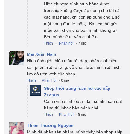
Hiện chương trình mua hàng được
freeship không được áp dụng cho tất cả
các mặt hàng, chỉ còn áp dụng cho 1 số
mặt hàng đơn lẻ thôi ạ. Bạn có thể gửi
mẫu bạn chọn cho bên mình không ạ?
Bên mình sẽ tư vấn cụ thể ạ
Thích
·
Phản hồi
· 7 giờ
Mai Xuân Nam
Hình ảnh giới thiệu mẫu rất đẹp, phần giới thiệu
sản phẩm rất rõ ràng, dễ chọn lựa, mình rất thích
lựa đồ trên web của shop
Thích
·
Phản hồi
· 6 giờ
Shop thời trang nam nữ cao cấp
Zeanus
Cảm ơn bạn nhiều ạ. Bạn có nhu cầu đặt
hàng thì inbox bên mình nhé!
Thích
·
Phản hồi
· 8 giờ
Thiên Thường Nguyen
Mình đã nhận sản phẩm, mình thấy bên shop ship