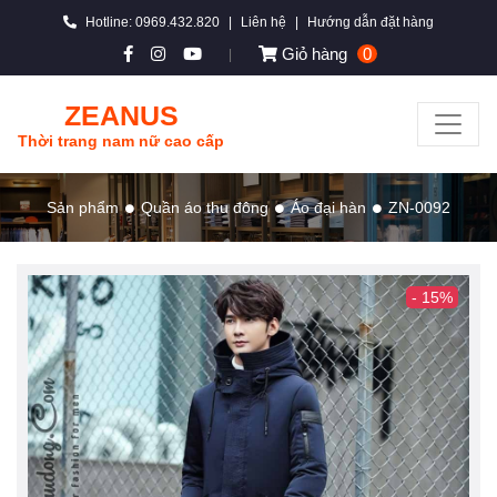
Hotline: 0969.432.820
|
Liên hệ
|
Hướng dẫn đặt hàng
Giỏ hàng
0
|
ZEANUS
Thời trang nam nữ cao cấp
Sản phẩm
Quần áo thu đông
Áo đại hàn
ZN-0092
- 15%