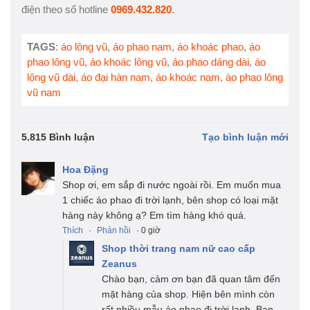
điện theo số hotline
0969.432.820
.
TAGS
:
áo lông vũ
,
áo phao nam
,
áo khoác phao
,
áo
phao lông vũ
,
áo khoác lông vũ
,
áo phao dáng dài
,
áo
lông vũ dài
,
áo đại hàn nam
,
áo khoác nam
,
áo phao lông
vũ nam
5.815 Bình luận
Tạo bình luận mới
Hoa Đặng
Shop ơi, em sắp đi nước ngoài rồi. Em muốn mua
1 chiếc áo phao đi trời lạnh, bên shop có loại mặt
hàng này không ạ? Em tìm hàng khó quá.
Thích
·
Phản hồi
· 0 giờ
Shop thời trang nam nữ cao cấp
Zeanus
Chào bạn, cảm ơn bạn đã quan tâm đến
mặt hàng của shop. Hiện bên mình còn
rất nhiều mẫu áo phao đi trời lạnh. Bạn