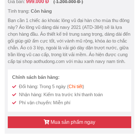
Giá bán:
999.000 Đ
( 1.200.000 Đ )
Tình trạng:
Còn hàng
Bạn cần 1 chiếc áo khoác lông vũ đại hàn cho mùa thu đông
này? Áo lông vũ dáng dài navy 2021 (ATD-384) sẽ là lựa
chọn hàng đầu. Áo thiết kế trẻ trung sang trọng, dáng dài đến
gối giúp giữ ấm cực tốt, với vành mũ rộng, khóa áo to chắc
chắn. Áo có 3 lớp, ngoài là vải gió dày dặn trượt nước, giữa
trần lông vũ cao cấp, trong lót vải mềm. Áo hiện được cung
cấp tại shop aothudong.com với màu xanh navy nam tính.
Chính sách bán hàng:
Đổi hàng: Trong 5 ngày (
Chi tiết
)
Nhận hàng: Kiểm tra trước khi thanh toán
Phí vận chuyển: Miễn phí
Mua sản phẩm ngay