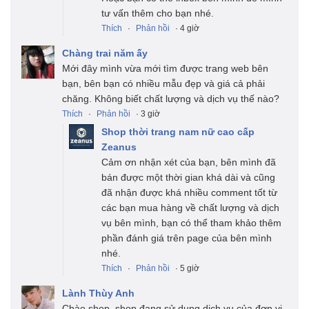
tư vấn thêm cho bạn nhé.
Thích
·
Phản hồi
· 4 giờ
Chàng trai năm ấy
Mới đây mình vừa mới tìm được trang web bên
bạn, bên bạn có nhiều mẫu đẹp và giá cả phải
chăng. Không biết chất lượng và dịch vụ thế nào?
Thích
·
Phản hồi
· 3 giờ
Shop thời trang nam nữ cao cấp
Zeanus
Cảm ơn nhận xét của bạn, bên mình đã
bán được một thời gian khá dài và cũng
đã nhận được khá nhiều comment tốt từ
các bạn mua hàng về chất lượng và dịch
vụ bên mình, bạn có thể tham khảo thêm
phần đánh giá trên page của bên mình
nhé.
Thích
·
Phản hồi
· 5 giờ
Lành Thùy Anh
Chào shop, shop đang sử dụng dịch vụ của đơn vị