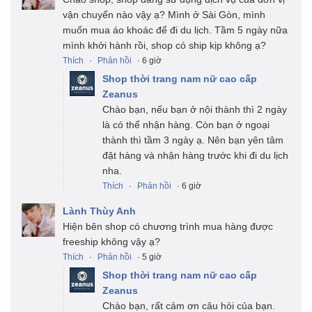
vận chuyển nào vậy ạ? Mình ở Sài Gòn, mình
muốn mua áo khoác để đi du lịch. Tầm 5 ngày nữa
mình khởi hành rồi, shop có ship kịp không ạ?
Thích
·
Phản hồi
· 6 giờ
Shop thời trang nam nữ cao cấp
Zeanus
Chào bạn, nếu bạn ở nội thành thì 2 ngày
là có thể nhận hàng. Còn bạn ở ngoại
thành thì tầm 3 ngày ạ. Nên bạn yên tâm
đặt hàng và nhận hàng trước khi đi du lịch
nha.
Thích
·
Phản hồi
· 6 giờ
Lành Thùy Anh
Hiện bên shop có chương trình mua hàng được
freeship không vậy ạ?
Thích
·
Phản hồi
· 5 giờ
Shop thời trang nam nữ cao cấp
Zeanus
Chào bạn, rất cảm ơn câu hỏi của bạn.