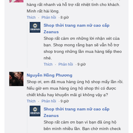
hàng rất nhanh và hỗ trợ rất nhiệt tình cho khách.
Mình rất hài lòng.
Thích
·
Phản hồi
· 8 giờ
Shop thời trang nam nữ cao cấp
Zeanus
Shop rất cảm ơn những lời nhận xét của
bạn. Shop mong rằng bạn sẽ vẫn hỗ trợ
shop trong những lần mua hàng tiếp theo
nhé.
Thích
·
Phản hồi
· 9 giờ
Nguyễn Hồng Phương
Shop ơi, em đã mua hàng ủng hộ shop mấy lần rồi.
Nếu giờ em mua hàng ủng hộ shop thì có được
chiết khấu hay khuyến mãi gì không vậy ạ?
Thích
·
Phản hồi
· 9 giờ
Shop thời trang nam nữ cao cấp
Zeanus
Shop rất cảm ơn bạn vì bạn đã ủng hộ
bên mình nhiều lần. Bạn chờ mình check