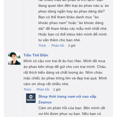
đang quan tâm đến loại áo phao nào ạ: áo
phao dáng ngắn hay áo phao dáng dài?
Bạn có thể tham khảo danh mục "áo
khoác phao nam" hoặc "áo khoác dáng
dài" để tham khảo các mẫu mới nhất nhé.
Hoặc bạn có thể inbox bên mình để mình
tư vấn thêm cho bạn nhé.
Thích
·
Phản hồi
· 2 giờ
Trần Thế Điện
Mình có cậu con trai đi du học Hàn. Mình đã mua
áo phao bên shop để gửi cho con trai mình. Cháu
rất thích kiểu dáng và chất lượng áo. Nhìn cháu
mặc chiếc áo phao trông lớn và đẹp trai quá. Mình
cảm ơn shop rất nhiều nhé.
Thích
·
Phản hồi
· 1 giờ
Shop thời trang nam nữ cao cấp
Zeanus
Cảm ơn phản hồi của bạn. Bên mình rất
vui khi được phục vụ bạn. Nếu bạn có