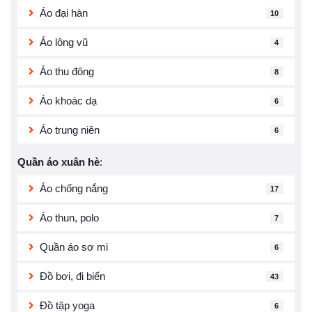
Áo đại hàn
10
Áo lông vũ
4
Áo thu đông
8
Áo khoác dạ
6
Áo trung niên
6
Quần áo xuân hè
:
Áo chống nắng
17
Áo thun, polo
7
Quần áo sơ mi
6
Đồ bơi, đi biển
43
Đồ tập yoga
6