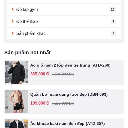
Đồ tập gym
10
Đồ thể thao
7
Sản phẩm khác
4
Sản phẩm hot nhất
Áo gió nam 2 lớp đen trẻ trung (ATD-266)
365.000 Đ
( 385.000 Đ )
Quần bơi nam dạng lưới đẹp (DBN-093)
199.000 Đ
( 265.000 Đ )
Áo khoác kaki nam đen đẹp (ATD-357)