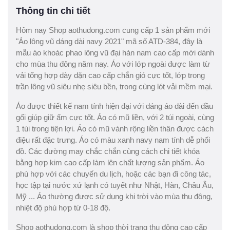
Thông tin chi tiết
Hôm nay Shop aothudong.com cung cấp 1 sản phẩm mới
"Áo lông vũ dáng dài navy 2021" mã số ATD-384, đây là
mẫu áo khoác phao lông vũ đại hàn nam cao cấp mới dành
cho mùa thu đông năm nay. Áo với lớp ngoài được làm từ
vải tổng hợp dày dặn cao cấp chắn gió cực tốt, lớp trong
trần lông vũ siêu nhẹ siêu bền, trong cùng lót vải mềm mại.
Áo được thiết kế nam tính hiện đại với dáng áo dài đến đầu
gối giúp giữ ấm cực tốt. Áo có mũ liền, với 2 túi ngoài, cùng
1 túi trong tiện lợi. Áo có mũ vành rộng liền thân được cách
điệu rất đặc trưng. Áo có màu xanh navy nam tính dễ phối
đồ. Các đường may chắc chắn cùng cách chi tiết khóa
bằng hợp kim cao cấp làm lên chất lượng sản phẩm. Áo
phù hợp với các chuyến du lịch, hoặc các bạn đi công tác,
học tập tại nước xứ lạnh có tuyết như Nhật, Hàn, Châu Âu,
Mỹ ... Áo thường được sử dụng khi trời vào mùa thu đông,
nhiệt độ phù hợp từ 0-18 độ.
Shop aothudong.com là shop thời trang thu đông cao cấp