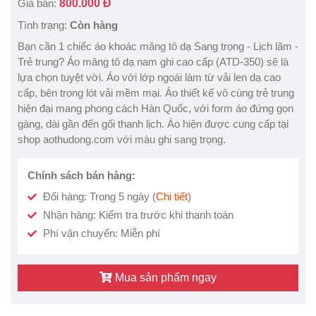
Giá bán:
800.000 Đ
Tình trạng:
Còn hàng
Bạn cần 1 chiếc áo khoác măng tô dạ Sang trọng - Lịch lãm -
Trẻ trung? Áo măng tô dạ nam ghi cao cấp (ATD-350) sẽ là
lựa chọn tuyệt vời. Áo với lớp ngoài làm từ vải len dạ cao
cấp, bên trong lót vải mềm mại. Áo thiết kế vô cùng trẻ trung
hiện đại mang phong cách Hàn Quốc, với form áo đứng gọn
gàng, dài gần đến gối thanh lịch. Áo hiện được cung cấp tại
shop aothudong.com với màu ghi sang trọng.
Chính sách bán hàng:
Đổi hàng: Trong 5 ngày (
Chi tiết
)
Nhận hàng: Kiểm tra trước khi thanh toán
Phí vận chuyển: Miễn phí
Mua sản phẩm ngay