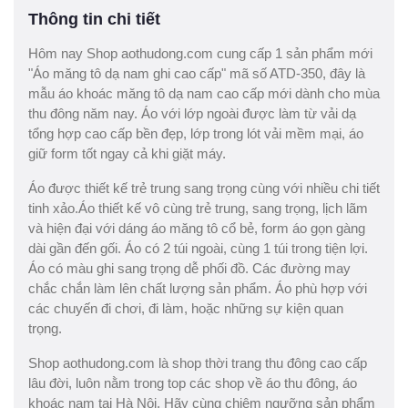
Thông tin chi tiết
Hôm nay Shop aothudong.com cung cấp 1 sản phẩm mới
"Áo măng tô dạ nam ghi cao cấp" mã số ATD-350, đây là
mẫu áo khoác măng tô dạ nam cao cấp mới dành cho mùa
thu đông năm nay. Áo với lớp ngoài được làm từ vải dạ
tổng hợp cao cấp bền đẹp, lớp trong lót vải mềm mại, áo
giữ form tốt ngay cả khi giặt máy.
Áo được thiết kế trẻ trung sang trọng cùng với nhiều chi tiết
tinh xảo.Áo thiết kế vô cùng trẻ trung, sang trọng, lịch lãm
và hiện đại với dáng áo măng tô cổ bẻ, form áo gọn gàng
dài gần đến gối. Áo có 2 túi ngoài, cùng 1 túi trong tiện lợi.
Áo có màu ghi sang trọng dễ phối đồ. Các đường may
chắc chắn làm lên chất lượng sản phẩm. Áo phù hợp với
các chuyến đi chơi, đi làm, hoặc những sự kiện quan
trọng.
Shop aothudong.com là shop thời trang thu đông cao cấp
lâu đời, luôn nằm trong top các shop về áo thu đông, áo
khoác nam tại Hà Nội. Hãy cùng chiêm ngưỡng sản phẩm