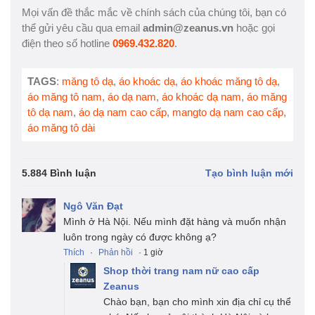
Mọi vấn đề thắc mắc về chính sách của chúng tôi, bạn có
thể gửi yêu cầu qua email
admin@zeanus.vn
hoặc gọi
điện theo số hotline
0969.432.820
.
TAGS
:
măng tô dạ
,
áo khoác dạ
,
áo khoác măng tô dạ
,
áo măng tô nam
,
áo dạ nam
,
áo khoác dạ nam
,
áo măng
tô dạ nam
,
áo dạ nam cao cấp
,
mangto dạ nam cao cấp
,
áo măng tô dài
5.884 Bình luận
Tạo bình luận mới
Ngô Văn Đạt
Mình ở Hà Nội. Nếu mình đặt hàng và muốn nhận
luôn trong ngày có được không ạ?
Thích
·
Phản hồi
· 1 giờ
Shop thời trang nam nữ cao cấp
Zeanus
Chào bạn, bạn cho mình xin địa chỉ cụ thể