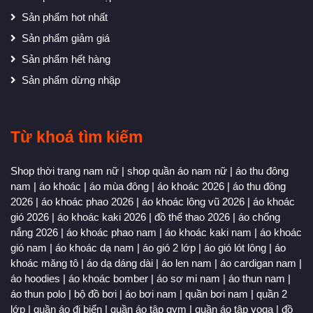
Sản phẩm hot nhất
Sản phẩm giảm giá
Sản phẩm hết hàng
Sản phẩm dừng nhập
Từ khoá tìm kiếm
Shop thời trang nam nữ
|
shop quần áo nam nữ
|
áo thu đông
nam
|
áo khoác
|
áo mùa đông
|
áo khoác 2026
|
áo thu đông
2026
|
áo khoác phao 2026
|
áo khoác lông vũ 2026
|
áo khoác
gió 2026
|
áo khoác kaki 2026
|
đồ thể thao 2026
|
áo chống
nắng 2026
|
áo khoác phao nam
|
áo khoác kaki nam
|
áo khoác
gió nam
|
áo khoác dạ nam
|
áo gió 2 lớp
|
áo gió lót lông
|
áo
khoác măng tô
|
áo dạ dáng dài
|
áo len nam
|
áo cardigan nam
|
áo hoodies
|
áo khoác bomber
|
áo sơ mi nam
|
áo thun nam
|
áo thun polo
|
bộ đồ bơi
|
áo bơi nam
|
quần bơi nam
|
quần 2
lớp
|
quần áo đi biển
|
quần áo tập gym
|
quần áo tập yoga
|
đồ