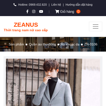
Hotline: 0969.432.820
|
Liên hệ
|
Hướng dẫn đặt hàng
Giỏ hàng
0
|
ZEANUS
Thời trang nam nữ cao cấp
Sản phẩm
Quần áo thu đông
Áo khoác dạ
ZN-0106