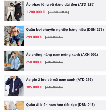
Áo phao lông vũ dáng dài đen (ATD-325)
1.200.000 Đ
( 1.850.000 Đ )
Quần bơi chuyên nghiệp hàng hiệu (DBN-273)
299.000 Đ
( 330.000 Đ )
Áo chống nắng nam mỏng xanh (AKN-001)
250.000 Đ
( 315.000 Đ )
Áo gió 2 lớp có mũ nam xanh (ATD-297)
385.000 Đ
( 415.000 Đ )
Quần đi biển nam họa tiết đẹp (DBN-046)