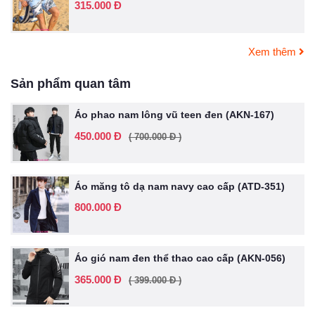
315.000 Đ
Xem thêm
Sản phẩm quan tâm
Áo phao nam lông vũ teen đen (AKN-167)
450.000 Đ
( 700.000 Đ )
Áo măng tô dạ nam navy cao cấp (ATD-351)
800.000 Đ
Áo gió nam đen thể thao cao cấp (AKN-056)
365.000 Đ
( 399.000 Đ )