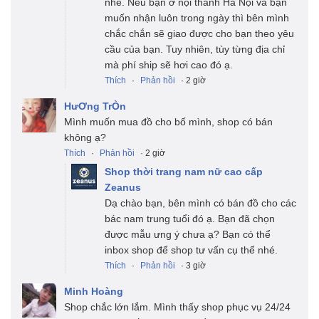
nhé. Nếu bạn ở nội thành Hà Nội và bạn
muốn nhận luôn trong ngày thì bên mình
chắc chắn sẽ giao được cho bạn theo yêu
cầu của bạn. Tuy nhiên, tùy từng địa chỉ
mà phí ship sẽ hơi cao đó ạ.
Thích
·
Phản hồi
· 2 giờ
HưƠng TrÒn
Mình muốn mua đồ cho bố mình, shop có bán
không ạ?
Thích
·
Phản hồi
· 2 giờ
Shop thời trang nam nữ cao cấp
Zeanus
Dạ chào bạn, bên mình có bán đồ cho các
bác nam trung tuổi đó ạ. Bạn đã chọn
được mẫu ưng ý chưa ạ? Bạn có thể
inbox shop để shop tư vấn cụ thể nhé.
Thích
·
Phản hồi
· 3 giờ
Minh Hoàng
Shop chắc lớn lắm. Mình thấy shop phục vụ 24/24