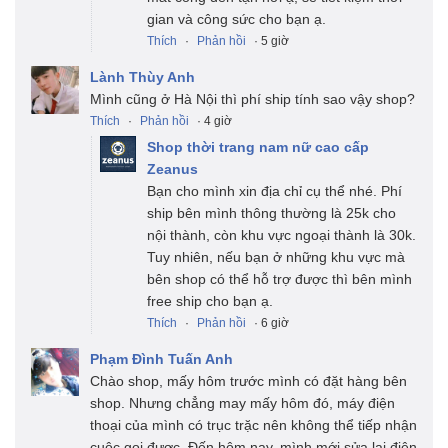
gian và công sức cho bạn ạ.
Thích
·
Phản hồi
· 5 giờ
Lành Thùy Anh
Mình cũng ở Hà Nội thì phí ship tính sao vậy shop?
Thích
·
Phản hồi
· 4 giờ
Shop thời trang nam nữ cao cấp
Zeanus
Bạn cho mình xin địa chỉ cụ thể nhé. Phí
ship bên mình thông thường là 25k cho
nội thành, còn khu vực ngoại thành là 30k.
Tuy nhiên, nếu bạn ở những khu vực mà
bên shop có thể hỗ trợ được thì bên mình
free ship cho bạn ạ.
Thích
·
Phản hồi
· 6 giờ
Phạm Đình Tuấn Anh
Chào shop, mấy hôm trước mình có đặt hàng bên
shop. Nhưng chẳng may mấy hôm đó, máy điện
thoại của mình có trục trặc nên không thể tiếp nhận
cuộc gọi được. Đến hôm nay, mình mới sửa lại điện