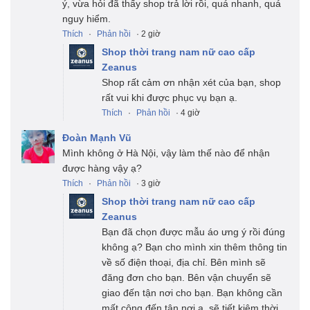
ý, vừa hỏi đã thấy shop trả lời rồi, quá nhanh, quá
nguy hiểm.
Thích
·
Phản hồi
· 2 giờ
Shop thời trang nam nữ cao cấp
Zeanus
Shop rất cảm ơn nhận xét của bạn, shop
rất vui khi được phục vụ bạn ạ.
Thích
·
Phản hồi
· 4 giờ
Đoàn Mạnh Vũ
Mình không ở Hà Nội, vậy làm thế nào để nhận
được hàng vậy ạ?
Thích
·
Phản hồi
· 3 giờ
Shop thời trang nam nữ cao cấp
Zeanus
Bạn đã chọn được mẫu áo ưng ý rồi đúng
không ạ? Bạn cho mình xin thêm thông tin
về số điện thoại, địa chỉ. Bên mình sẽ
đăng đơn cho bạn. Bên vận chuyển sẽ
giao đến tận nơi cho bạn. Bạn không cần
mất công đến tận nơi ạ, sẽ tiết kiệm thời