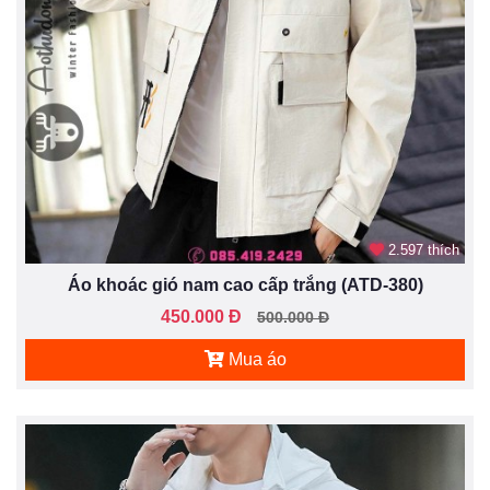
2.597 thích
Áo khoác gió nam cao cấp trắng (ATD-380)
450.000 Đ
500.000 Đ
Mua áo