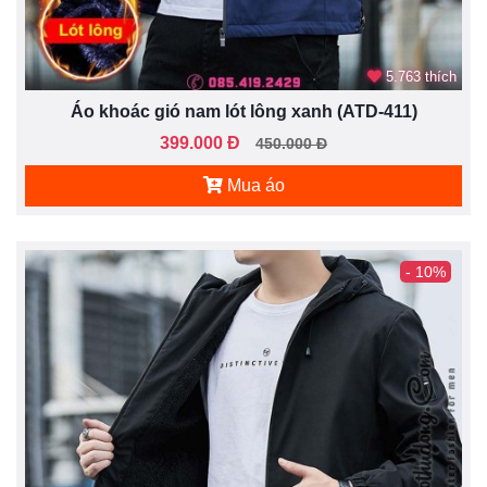
5.763 thích
Áo khoác gió nam lót lông xanh (ATD-411)
399.000 Đ
450.000 Đ
Mua áo
- 10%