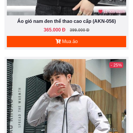
11.305 thích
Áo gió nam đen thể thao cao cấp (AKN-056)
365.000 Đ
399.000 Đ
Mua áo
- 25%