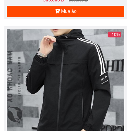
399.000 Đ
Mua áo
- 10%