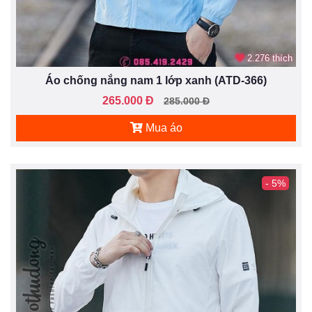
2.276 thích
Áo chống nắng nam 1 lớp xanh (ATD-366)
265.000 Đ
285.000 Đ
Mua áo
- 5%