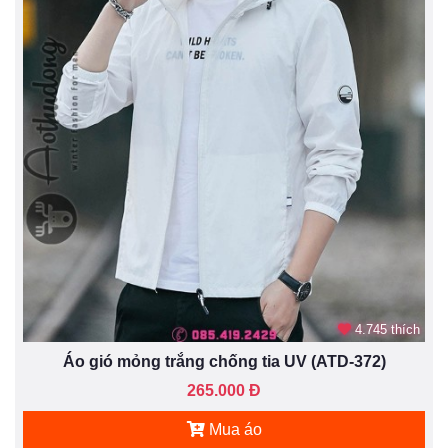
4.745 thích
Áo gió mỏng trắng chống tia UV (ATD-372)
265.000 Đ
Mua áo