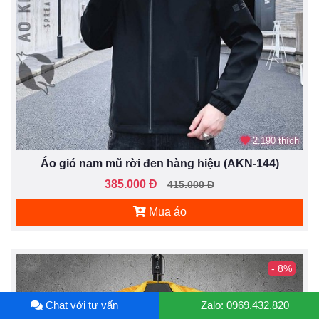
2.190 thích
Áo gió nam mũ rời đen hàng hiệu (AKN-144)
385.000 Đ
415.000 Đ
Mua áo
- 8%
Chat với tư vấn
Zalo: 0969.432.820