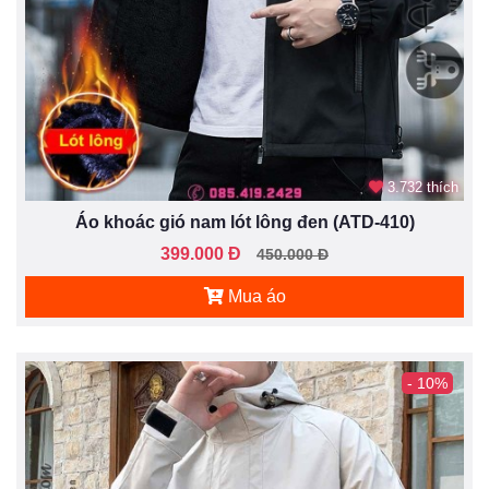
3.732 thích
Áo khoác gió nam lót lông đen (ATD-410)
399.000 Đ
450.000 Đ
Mua áo
- 10%