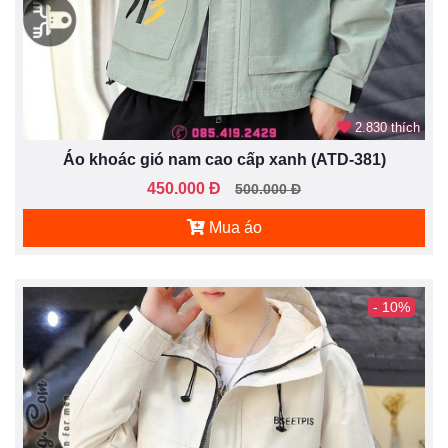
2.830 thích
Áo khoác gió nam cao cấp xanh (ATD-381)
450.000 Đ
500.000 Đ
Mua áo
- 10%