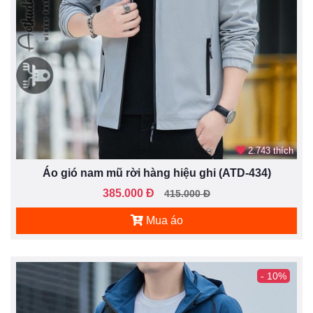
2.743 thích
Áo gió nam mũ rời hàng hiệu ghi (ATD-434)
385.000 Đ
415.000 Đ
Mua áo
- 10%