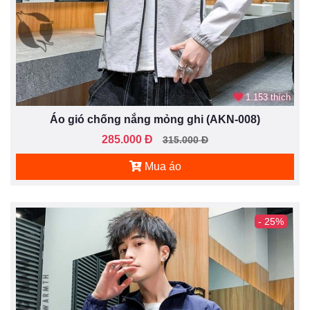
1.153 thích
Áo gió chống nắng mỏng ghi (AKN-008)
285.000 Đ
315.000 Đ
Mua áo
- 25%