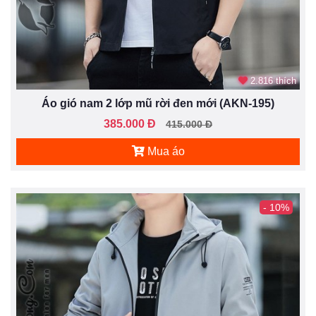
2.816 thích
Áo gió nam 2 lớp mũ rời đen mới (AKN-195)
385.000 Đ
415.000 Đ
Mua áo
- 10%