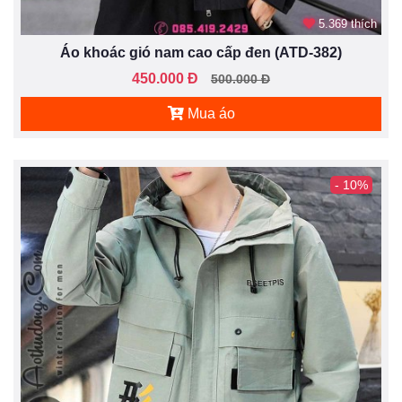
5.369 thích
Áo khoác gió nam cao cấp đen (ATD-382)
450.000 Đ
500.000 Đ
Mua áo
- 10%