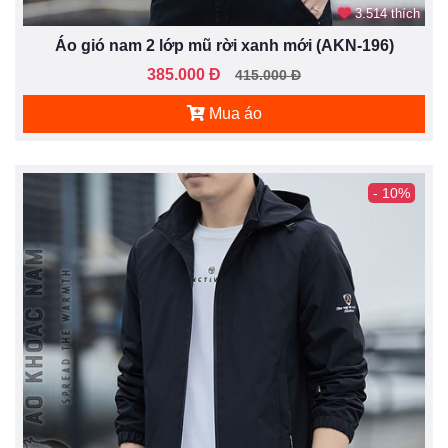
3.514 thích
Áo gió nam 2 lớp mũ rời xanh mới (AKN-196)
385.000 Đ
415.000 Đ
Mua áo
- 10%