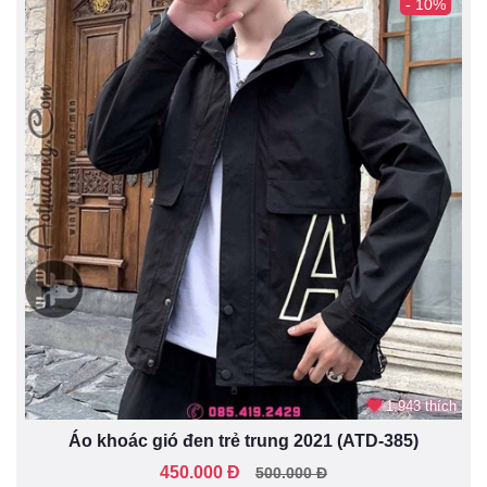
- 10%
1.943 thích
Áo khoác gió đen trẻ trung 2021 (ATD-385)
450.000 Đ
500.000 Đ