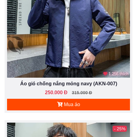
1.256 thích
Áo gió chống nắng mỏng navy (AKN-007)
250.000 Đ
315.000 Đ
Mua áo
- 25%