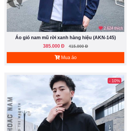
2.624 thích
Áo gió nam mũ rời xanh hàng hiệu (AKN-145)
385.000 Đ
415.000 Đ
Mua áo
- 10%