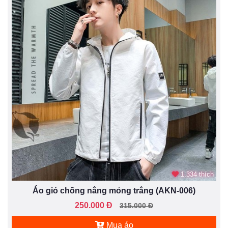
1.334 thích
Áo gió chống nắng mỏng trắng (AKN-006)
250.000 Đ
315.000 Đ
Mua áo