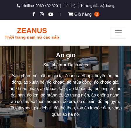
Hotline: 0969.432.820
|
Liên hệ
|
Hướng dẫn đặt hàng
Giỏ hàng
0
|
ZEANUS
Thời trang nam nữ cao cấp
Ao gio
Sản phẩm
Danh sách
Sản phẩm nổi bật ao gio tại Zeanus. Shop chuyên áo thu
đông, áo xuân hè, áo khoác, áo mùa đông, áo khoác gió,
áo khoác phao, áo khoác kaki, áo khoác dạ, áo lông vũ, áo
đại hàn, áo len, áo măng tô, áo trung niên, áo chống nắng,
áo sơ mi, áo thun, áo polo, đồ bơi, đồ đi biển, đồ tập gym,
đồ tập yoga, pickleball, đồ thể thao, top áo khoác đẹp, shop
quần áo hà nội