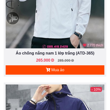
2.770 thích
Áo chống nắng nam 1 lớp trắng (ATD-365)
265.000 Đ
285.000 Đ
Mua áo
- 10%