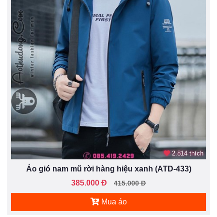
2.814 thích
Áo gió nam mũ rời hàng hiệu xanh (ATD-433)
385.000 Đ
415.000 Đ
Mua áo