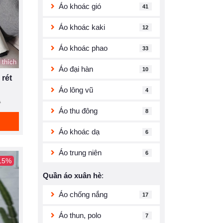
Áo khoác gió
41
Áo khoác kaki
12
Áo khoác phao
33
 thích
Áo đại hàn
10
rét
Áo lông vũ
4
Đ
Áo thu đông
8
Áo khoác dạ
6
Áo trung niên
6
 15%
Quần áo xuân hè
:
Áo chống nắng
17
Áo thun, polo
7