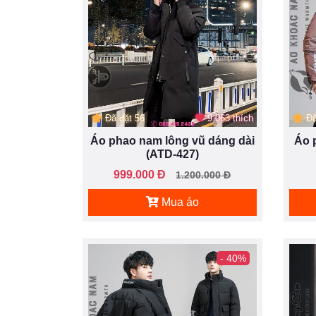
Đã đặt 56
9.063 thích
Đã
Áo phao nam lông vũ dáng dài
Áo 
(ATD-427)
999.000 Đ
1.200.000 Đ
Mua áo
- 40%