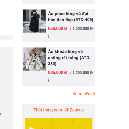
Áo phao lông vũ đại
hàn đen đẹp (ATD-409)
850.000 Đ
( 1.200.000 Đ
)
Áo khoác lông vũ
chống rét trắng (ATD-
330)
885.000 Đ
( 1.200.000 Đ
)
Xem thêm
Thời trang nam nữ Zeanus
ện