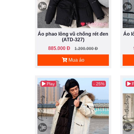
10.629 thích
Áo phao lông vũ chống rét đen
Áo l
(ATD-327)
885.000 Đ
1.200.000 Đ
Mua áo
Play
- 25%
P