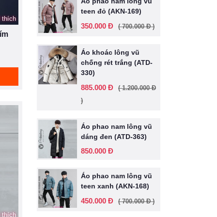
Áo phao nam lông vũ
teen đỏ (AKN-169)
 thích
350.000 Đ
( 700.000 Đ )
tím
Áo khoác lông vũ
chống rét trắng (ATD-
330)
885.000 Đ
( 1.200.000 Đ
)
Áo phao nam lông vũ
dáng đen (ATD-363)
850.000 Đ
Áo phao nam lông vũ
teen xanh (AKN-168)
450.000 Đ
( 700.000 Đ )
 thích