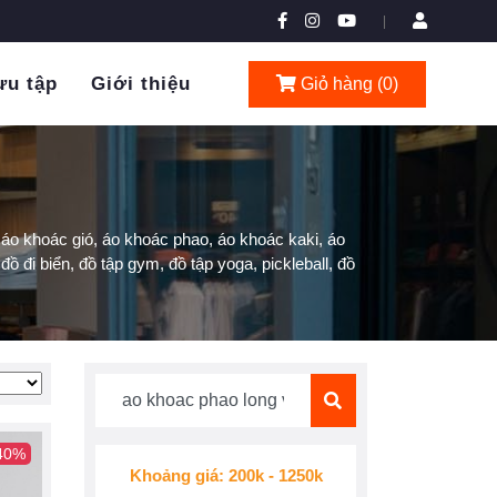
|
ưu tập
Giới thiệu
Giỏ hàng (
0
)
áo khoác gió, áo khoác phao, áo khoác kaki, áo
đồ đi biển, đồ tập gym, đồ tập yoga, pickleball, đồ
 40%