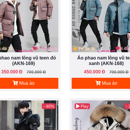
 đặt 21
5.745 thích
Đã đặt 30
6.450
phao nam lông vũ teen đỏ
Áo phao nam lông vũ t
(AKN-169)
xanh (AKN-168)
350.000 Đ
450.000 Đ
700.000 Đ
700.000 Đ
Mua áo
Mua áo
- 40%
Play
-