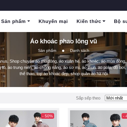
Sản phẩm
Khuyến mại
Kiến thức
Bộ s
Áo khoác phao lông vũ
Sản phẩm
Danh sách
anus. Shop chuyên áo thu đông, áo xuân hè, áo khoác, áo mùa đông, 
tô, áo trung niên, áo chống nắng, áo sơ mi, áo thun, áo polo, đồ bơi, 
thể thao, top áo khoác đẹp, shop quần áo hà nội
Sắp sếp theo
- 50%
-