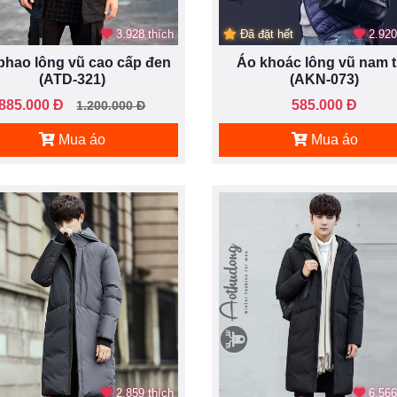
3.928 thích
Đã đặt hết
2.920
phao lông vũ cao cấp đen
Áo khoác lông vũ nam 
(ATD-321)
(AKN-073)
885.000 Đ
585.000 Đ
1.200.000 Đ
Mua áo
Mua áo
2.859 thích
6.566