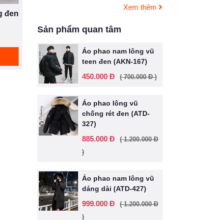
Xem thêm
g đen
Sản phẩm quan tâm
Áo phao nam lông vũ
teen đen (AKN-167)
450.000 Đ
( 700.000 Đ )
Áo phao lông vũ
chống rét đen (ATD-
327)
885.000 Đ
( 1.200.000 Đ
)
Áo phao nam lông vũ
dáng dài (ATD-427)
999.000 Đ
( 1.200.000 Đ
)