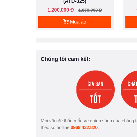
(ATD-325)
1.200.000 Đ
1.850.000 Đ
Mua áo
Chúng tôi cam kết:
Mọi vấn đề thắc mắc về chính sách của chúng tô
theo số hotline
0969.432.820
.