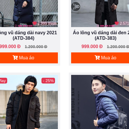
2.999 thích
2.571
ông vũ dáng dài navy 2021
Áo lông vũ dáng dài đen 
(ATD-384)
(ATD-383)
999.000 Đ
999.000 Đ
1.200.000 Đ
1.200.000 
Mua áo
Mua áo
lay
- 25%