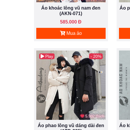
Áo khoác lông vũ nam đen
Áo p
(AKN-071)
585.000 Đ
Mua áo
Play
- 20%
5.932 thích
Áo phao lông vũ dáng dài đen
Áo k