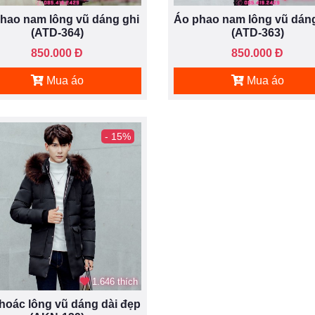
hao nam lông vũ dáng ghi
Áo phao nam lông vũ dán
(ATD-364)
(ATD-363)
850.000 Đ
850.000 Đ
Mua áo
Mua áo
- 15%
1.646 thích
hoác lông vũ dáng dài đẹp