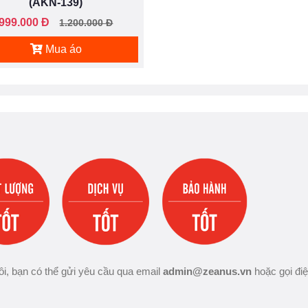
(AKN-139)
999.000 Đ
1.200.000 Đ
Mua áo
i, bạn có thể gửi yêu cầu qua email
admin@zeanus.vn
hoặc gọi đi