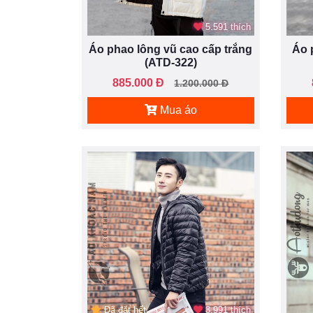
5.591 thích
Áo phao lông vũ cao cấp trắng
Áo 
(ATD-322)
885.000 Đ
1.200.000 Đ
Mua áo
Đã đặt hết
3.991 thích