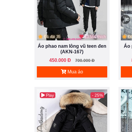
Đã đặt 35
13.564 thích
Đã
Áo phao nam lông vũ teen đen
Áo 
(AKN-167)
450.000 Đ
700.000 Đ
Mua áo
Play
- 25%