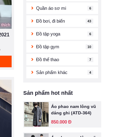
Quần áo sơ mi
6
Đồ bơi, đi biển
43
 thích
Đồ tập yoga
6
2021
Đồ tập gym
10
Đ
Đồ thể thao
7
Sản phẩm khác
4
Sản phẩm hot nhất
Áo phao nam lông vũ
dáng ghi (ATD-364)
850.000 Đ