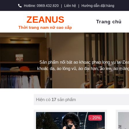
Hotline: 0969.432.820
|
Liên hệ
|
Hướng dẫn đặt hàng
ZEANUS
Trang chủ
Thời trang nam nữ cao cấp
Sản phẩm nổi bật ao khoac phao long vu tại Ze
khoác dạ, áo lông vũ, áo đại hàn, áo len, áo măng 
Hiện có
17
sản phẩm
- 20%