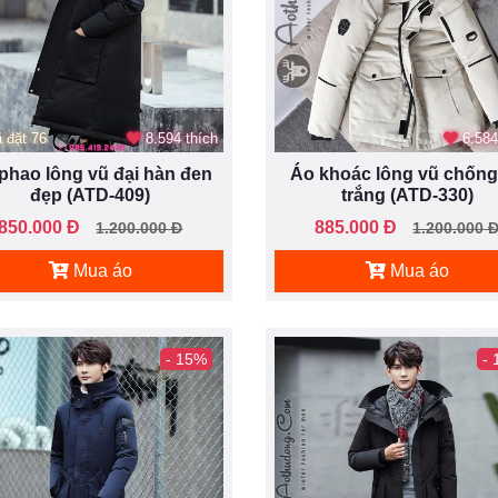
 đặt 76
8.594 thích
6.584
phao lông vũ đại hàn đen
Áo khoác lông vũ chống 
đẹp (ATD-409)
trắng (ATD-330)
850.000 Đ
885.000 Đ
1.200.000 Đ
1.200.000 
Mua áo
Mua áo
- 15%
-