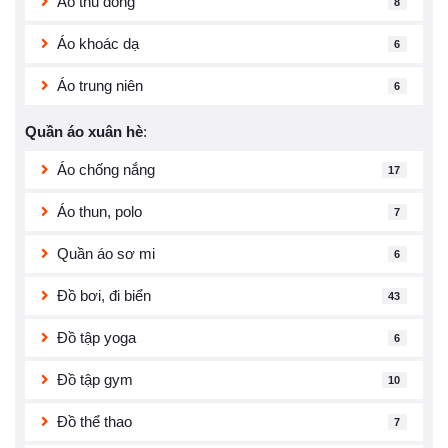
Áo thu đông
8
Áo khoác dạ
6
Áo trung niên
6
Quần áo xuân hè
:
Áo chống nắng
17
Áo thun, polo
7
Quần áo sơ mi
6
Đồ bơi, đi biển
43
Đồ tập yoga
6
Đồ tập gym
10
Đồ thể thao
7