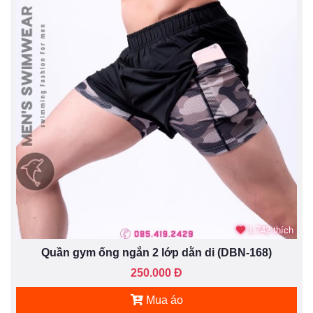
1.742 thích
Quần gym ống ngắn 2 lớp dằn di (DBN-168)
250.000 Đ
Mua áo