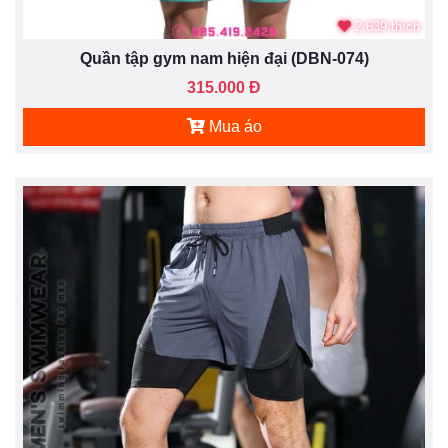
2.639 thích
Quần tập gym nam hiện đại (DBN-074)
315.000 Đ
Mua áo