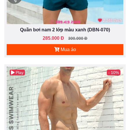
2.248 thích
Quần bơi nam 2 lớp màu xanh (DBN-070)
285.000 Đ
300.000 Đ
Mua áo
Play
- 10%