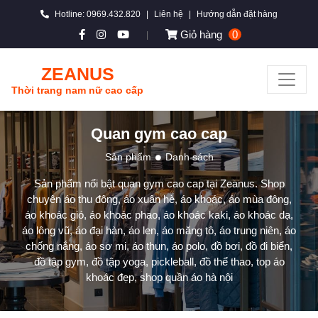
Hotline: 0969.432.820
|
Liên hệ
|
Hướng dẫn đặt hàng
Giỏ hàng
0
|
ZEANUS
Thời trang nam nữ cao cấp
Quan gym cao cap
Sản phẩm
Danh sách
Sản phẩm nổi bật quan gym cao cap tại Zeanus. Shop
chuyên áo thu đông, áo xuân hè, áo khoác, áo mùa đông,
áo khoác gió, áo khoác phao, áo khoác kaki, áo khoác dạ,
áo lông vũ, áo đại hàn, áo len, áo măng tô, áo trung niên, áo
chống nắng, áo sơ mi, áo thun, áo polo, đồ bơi, đồ đi biển,
đồ tập gym, đồ tập yoga, pickleball, đồ thể thao, top áo
khoác đẹp, shop quần áo hà nội