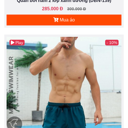
Quần bơi nam 2 lớp xanh dương (DBN-139)
285.000 Đ
300.000 Đ
Mua áo
Play
- 10%