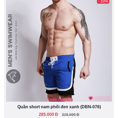
- 10%
2.592 thích
Quần short nam phối đen xanh (DBN-076)
285.000 Đ
315.000 Đ