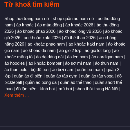
Từ khoá tìm kiếm
Shop thời trang nam nữ
|
shop quần áo nam nữ
|
áo thu đông
nam
|
áo khoác
|
áo mùa đông
|
áo khoác 2026
|
áo thu đông
2026
|
áo khoác phao 2026
|
áo khoác lông vũ 2026
|
áo khoác
gió 2026
|
áo khoác kaki 2026
|
đồ thể thao 2026
|
áo chống
nắng 2026
|
áo khoác phao nam
|
áo khoác kaki nam
|
áo khoác
gió nam
|
áo khoác dạ nam
|
áo gió 2 lớp
|
áo gió lót lông
|
áo
khoác măng tô
|
áo dạ dáng dài
|
áo len nam
|
áo cardigan nam
|
áo hoodies
|
áo khoác bomber
|
áo sơ mi nam
|
áo thun nam
|
áo thun polo
|
bộ đồ bơi
|
áo bơi nam
|
quần bơi nam
|
quần 2
lớp
|
quần áo đi biển
|
quần áo tập gym
|
quần áo tập yoga
|
đồ
pickleball
|
quần áo bóng đá
|
quần áo thể thao
|
quần short thể
thao
|
đồ lặn biển
|
kính bơi
|
mũ bơi
|
shop thời trang Hà Nội
|
Xem thêm ...