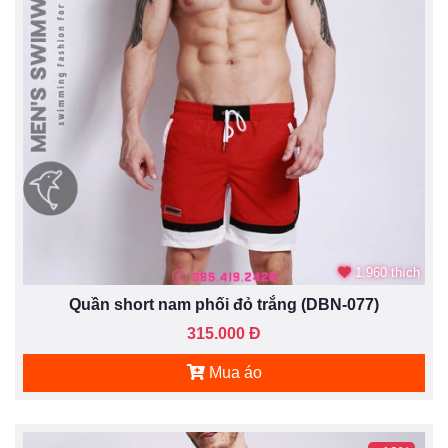
1.960 thích
Quần short nam phối đỏ trắng (DBN-077)
315.000 Đ
Mua áo