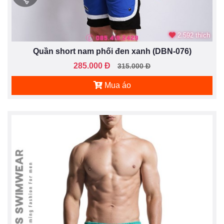
2.592 thích
Quần short nam phối đen xanh (DBN-076)
285.000 Đ
315.000 Đ
Mua áo