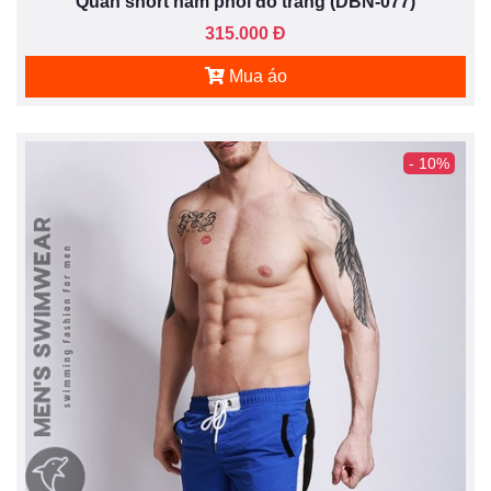
Quần short nam phối đỏ trắng (DBN-077)
315.000 Đ
Mua áo
- 10%