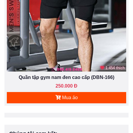
1.454 thích
Quần tập gym nam đen cao cấp (DBN-166)
250.000 Đ
Mua áo