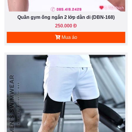
1.742 thích
Quần gym ống ngắn 2 lớp dằn di (DBN-168)
250.000 Đ
Mua áo