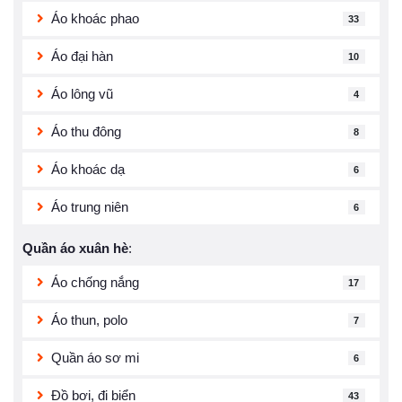
Áo khoác phao
33
Áo đại hàn
10
Áo lông vũ
4
Áo thu đông
8
Áo khoác dạ
6
Áo trung niên
6
Quần áo xuân hè
:
Áo chống nắng
17
Áo thun, polo
7
Quần áo sơ mi
6
Đồ bơi, đi biển
43