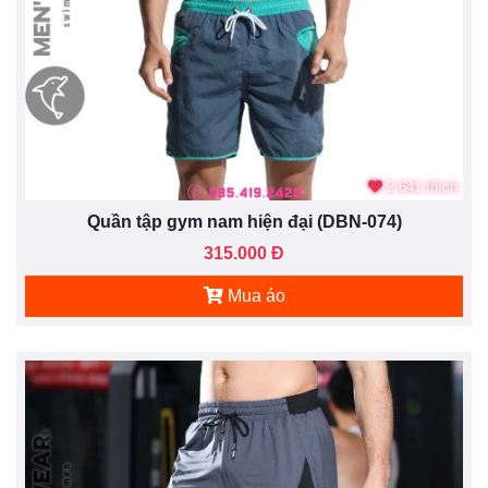
2.641 thích
Quần tập gym nam hiện đại (DBN-074)
315.000 Đ
Mua áo