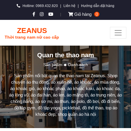
Hotline: 0969.432.820
|
Liên hệ
|
Hướng dẫn đặt hàng
Giỏ hàng
0
|
ZEANUS
Thời trang nam nữ cao cấp
Quan the thao nam
Sản phẩm
Danh sách
Sản phẩm nổi bật quan the thao nam tại Zeanus. Shop
chuyên áo thu đông, áo xuân hè, áo khoác, áo mùa đông,
áo khoác gió, áo khoác phao, áo khoác kaki, áo khoác dạ,
áo lông vũ, áo đại hàn, áo len, áo măng tô, áo trung niên, áo
chống nắng, áo sơ mi, áo thun, áo polo, đồ bơi, đồ đi biển,
đồ tập gym, đồ tập yoga, pickleball, đồ thể thao, top áo
khoác đẹp, shop quần áo hà nội