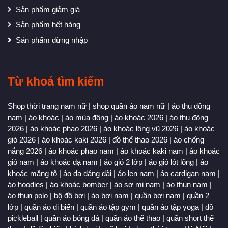
Sản phẩm giảm giá
Sản phẩm hết hàng
Sản phẩm dừng nhập
Từ khoá tìm kiếm
Shop thời trang nam nữ
|
shop quần áo nam nữ
|
áo thu đông
nam
|
áo khoác
|
áo mùa đông
|
áo khoác 2026
|
áo thu đông
2026
|
áo khoác phao 2026
|
áo khoác lông vũ 2026
|
áo khoác
gió 2026
|
áo khoác kaki 2026
|
đồ thể thao 2026
|
áo chống
nắng 2026
|
áo khoác phao nam
|
áo khoác kaki nam
|
áo khoác
gió nam
|
áo khoác dạ nam
|
áo gió 2 lớp
|
áo gió lót lông
|
áo
khoác măng tô
|
áo dạ dáng dài
|
áo len nam
|
áo cardigan nam
|
áo hoodies
|
áo khoác bomber
|
áo sơ mi nam
|
áo thun nam
|
áo thun polo
|
bộ đồ bơi
|
áo bơi nam
|
quần bơi nam
|
quần 2
lớp
|
quần áo đi biển
|
quần áo tập gym
|
quần áo tập yoga
|
đồ
pickleball
|
quần áo bóng đá
|
quần áo thể thao
|
quần short thể