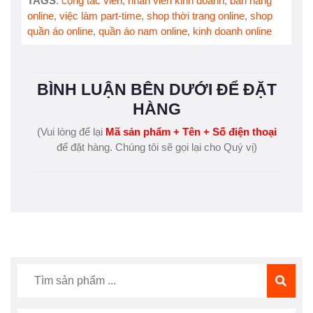
TAGS
:
cộng tác viên
,
nhân viên kinh doanh
,
bán hàng
online
,
việc làm part-time
,
shop thời trang online
,
shop
quần áo online
,
quần áo nam online
,
kinh doanh online
BÌNH LUẬN BÊN DƯỚI ĐỂ ĐẶT
HÀNG
(Vui lòng để lại
Mã sản phẩm + Tên + Số điện thoại
để đặt hàng. Chúng tôi sẽ gọi lại cho Quý vị)