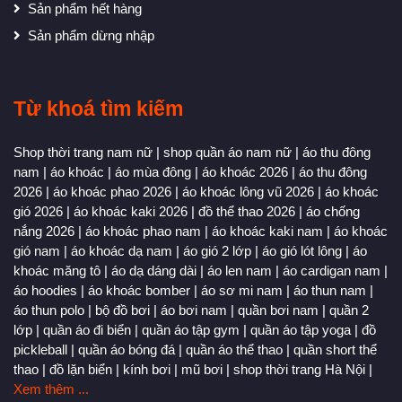
Sản phẩm hết hàng
Sản phẩm dừng nhập
Từ khoá tìm kiếm
Shop thời trang nam nữ
|
shop quần áo nam nữ
|
áo thu đông
nam
|
áo khoác
|
áo mùa đông
|
áo khoác 2026
|
áo thu đông
2026
|
áo khoác phao 2026
|
áo khoác lông vũ 2026
|
áo khoác
gió 2026
|
áo khoác kaki 2026
|
đồ thể thao 2026
|
áo chống
nắng 2026
|
áo khoác phao nam
|
áo khoác kaki nam
|
áo khoác
gió nam
|
áo khoác dạ nam
|
áo gió 2 lớp
|
áo gió lót lông
|
áo
khoác măng tô
|
áo dạ dáng dài
|
áo len nam
|
áo cardigan nam
|
áo hoodies
|
áo khoác bomber
|
áo sơ mi nam
|
áo thun nam
|
áo thun polo
|
bộ đồ bơi
|
áo bơi nam
|
quần bơi nam
|
quần 2
lớp
|
quần áo đi biển
|
quần áo tập gym
|
quần áo tập yoga
|
đồ
pickleball
|
quần áo bóng đá
|
quần áo thể thao
|
quần short thể
thao
|
đồ lặn biển
|
kính bơi
|
mũ bơi
|
shop thời trang Hà Nội
|
Xem thêm ...