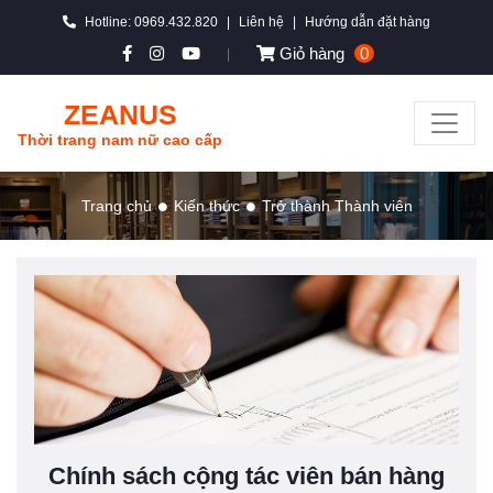
Hotline: 0969.432.820
|
Liên hệ
|
Hướng dẫn đặt hàng
Giỏ hàng
0
|
ZEANUS
Thời trang nam nữ cao cấp
Trang chủ
Kiến thức
Trở thành Thành viên
Chính sách cộng tác viên bán hàng