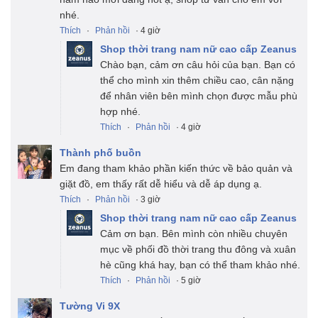
nhé.
Thích
·
Phản hồi
· 4 giờ
Shop thời trang nam nữ cao cấp Zeanus
Chào bạn, cảm ơn câu hỏi của bạn. Bạn có
thể cho mình xin thêm chiều cao, cân nặng
để nhân viên bên mình chọn được mẫu phù
hợp nhé.
Thích
·
Phản hồi
· 4 giờ
Thành phố buồn
Em đang tham khảo phần kiến thức về bảo quản và
giặt đồ, em thấy rất dễ hiểu và dễ áp dụng ạ.
Thích
·
Phản hồi
· 3 giờ
Shop thời trang nam nữ cao cấp Zeanus
Cảm ơn bạn. Bên mình còn nhiều chuyên
mục về phối đồ thời trang thu đông và xuân
hè cũng khá hay, bạn có thể tham khảo nhé.
Thích
·
Phản hồi
· 5 giờ
Tường Vi 9X