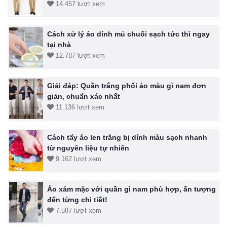
14.457 lượt xem
Cách xử lý áo dính mủ chuối sạch tức thì ngay
tại nhà
12.787 lượt xem
Giải đáp: Quần trắng phối áo màu gì nam đơn
giản, chuẩn xác nhất
11.136 lượt xem
Cách tẩy áo len trắng bị dính màu sạch nhanh
từ nguyên liệu tự nhiên
9.162 lượt xem
Áo xám mặc với quần gì nam phù hợp, ấn tượng
đến từng chi tiết!
7.587 lượt xem