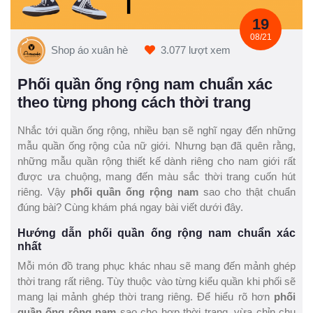
19
08/21
Shop áo xuân hè
3.077 lượt xem
Phối quần ống rộng nam chuẩn xác
theo từng phong cách thời trang
Nhắc tới quần ống rộng, nhiều bạn sẽ nghĩ ngay đến những
mẫu quần ống rộng của nữ giới. Nhưng bạn đã quên rằng,
những mẫu quần rộng thiết kế dành riêng cho nam giới rất
được ưa chuộng, mang đến màu sắc thời trang cuốn hút
riêng. Vậy
phối quần ống rộng nam
sao cho thật chuẩn
đúng bài? Cùng khám phá ngay bài viết dưới đây.
Hướng dẫn phối quần ống rộng nam chuẩn xác
nhất
Mỗi món đồ trang phục khác nhau sẽ mang đến mảnh ghép
thời trang rất riêng. Tùy thuộc vào từng kiểu quần khi phối sẽ
mang lại mảnh ghép thời trang riêng. Để hiểu rõ hơn
phối
quần ống rộng nam
sao cho hợp thời trang, vừa chỉn chu