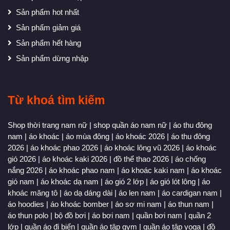
Sản phẩm hot nhất
Sản phẩm giảm giá
Sản phẩm hết hàng
Sản phẩm dừng nhập
Từ khoá tìm kiếm
Shop thời trang nam nữ
|
shop quần áo nam nữ
|
áo thu đông
nam
|
áo khoác
|
áo mùa đông
|
áo khoác 2026
|
áo thu đông
2026
|
áo khoác phao 2026
|
áo khoác lông vũ 2026
|
áo khoác
gió 2026
|
áo khoác kaki 2026
|
đồ thể thao 2026
|
áo chống
nắng 2026
|
áo khoác phao nam
|
áo khoác kaki nam
|
áo khoác
gió nam
|
áo khoác dạ nam
|
áo gió 2 lớp
|
áo gió lót lông
|
áo
khoác măng tô
|
áo dạ dáng dài
|
áo len nam
|
áo cardigan nam
|
áo hoodies
|
áo khoác bomber
|
áo sơ mi nam
|
áo thun nam
|
áo thun polo
|
bộ đồ bơi
|
áo bơi nam
|
quần bơi nam
|
quần 2
lớp
|
quần áo đi biển
|
quần áo tập gym
|
quần áo tập yoga
|
đồ