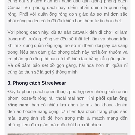
cũng đặt sự đơn giản lên hàng đầu gần giống phong cách
Casual. Với phong cách này, điểm nhấn chính là quần ống
rộng. Phối với quần ống rộng đơn giản: áo sơ mi đơn sắc
phối cùng áo len cổ lọ đã đủ khiến bạn thêm tự tin hơn hết.
Với phong cách này, dù từ sàn catwalk đến đi chơi, đi làm
trong môi trường công sở đều sẽ thật lịch lãm và phong trần
khi mix cùng quần ống rộng, áo sơ mi thêm đôi giày da sang
trọng. Nếu bạn cảm giác phong cách này hơi luộm thuộm và
có phần quá rộng thì bạn có thể biến tấu bằng xắn gấu quần.
Và để đảm bảo set đồ gọn gàng, hài hòa hơn thì quần nỉ
cùng áo thun sẽ là gợi ý thông minh.
3. Phong cách Streetwear
Đây là phong cách quen thuộc phù hợp với những kiểu quần
phom loose-fit rộng rãi, thoải mái hơn. Khi
phối quần ống
rộng nam
, bạn có nhiều lựa chọn từ mix áo khoác denim
đến áo hoodie năng động. Ưu tiên lựa chọn trang phục sắc
màu trung tính sẽ dễ hơn trong mix & match mang đến
những item đơn giản mà cuốn hút hơn rất nhiều.