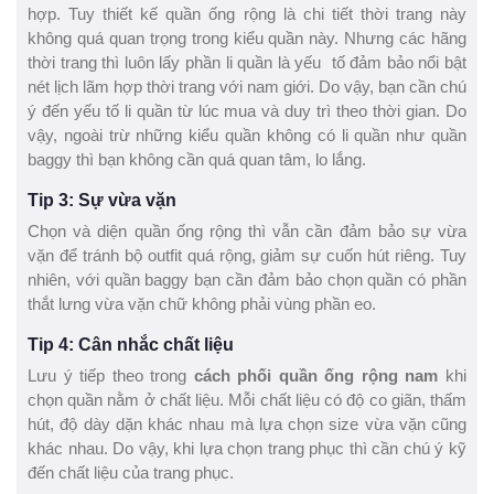
hợp. Tuy thiết kế quần ống rộng là chi tiết thời trang này
không quá quan trọng trong kiểu quần này. Nhưng các hãng
thời trang thì luôn lấy phần li quần là yếu tố đảm bảo nổi bật
nét lịch lãm hợp thời trang với nam giới. Do vậy, bạn cần chú
ý đến yếu tố li quần từ lúc mua và duy trì theo thời gian. Do
vậy, ngoài trừ những kiểu quần không có li quần như quần
baggy thì bạn không cần quá quan tâm, lo lắng.
Tip 3: Sự vừa vặn
Chọn và diện quần ống rộng thì vẫn cần đảm bảo sự vừa
vặn để tránh bộ outfit quá rộng, giảm sự cuốn hút riêng. Tuy
nhiên, với quần baggy bạn cần đảm bảo chọn quần có phần
thắt lưng vừa vặn chữ không phải vùng phần eo.
Tip 4: Cân nhắc chất liệu
Lưu ý tiếp theo trong
cách phối quần ống rộng nam
khi
chọn quần nằm ở chất liệu. Mỗi chất liệu có độ co giãn, thấm
hút, độ dày dặn khác nhau mà lựa chọn size vừa vặn cũng
khác nhau. Do vậy, khi lựa chọn trang phục thì cần chú ý kỹ
đến chất liệu của trang phục.