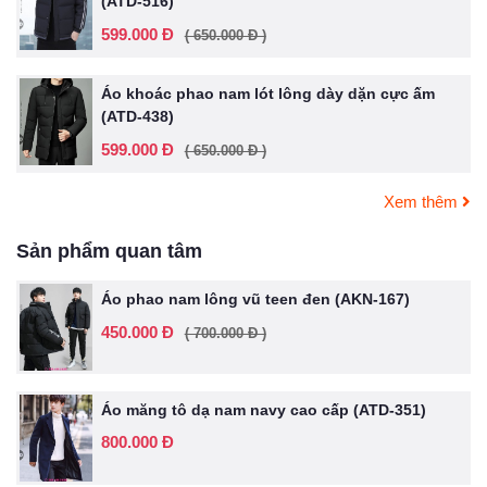
(ATD-516)
599.000 Đ
( 650.000 Đ )
Áo khoác phao nam lót lông dày dặn cực ấm
(ATD-438)
599.000 Đ
( 650.000 Đ )
Xem thêm
Sản phẩm quan tâm
Áo phao nam lông vũ teen đen (AKN-167)
450.000 Đ
( 700.000 Đ )
Áo măng tô dạ nam navy cao cấp (ATD-351)
800.000 Đ