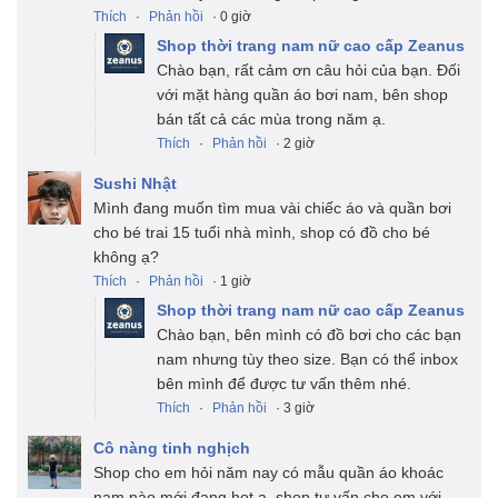
Thích
·
Phản hồi
· 0 giờ
Shop thời trang nam nữ cao cấp Zeanus
Chào bạn, rất cảm ơn câu hỏi của bạn. Đối
với mặt hàng quần áo bơi nam, bên shop
bán tất cả các mùa trong năm ạ.
Thích
·
Phản hồi
· 2 giờ
Sushi Nhật
Mình đang muốn tìm mua vài chiếc áo và quần bơi
cho bé trai 15 tuổi nhà mình, shop có đồ cho bé
không ạ?
Thích
·
Phản hồi
· 1 giờ
Shop thời trang nam nữ cao cấp Zeanus
Chào bạn, bên mình có đồ bơi cho các bạn
nam nhưng tùy theo size. Bạn có thể inbox
bên mình để được tư vấn thêm nhé.
Thích
·
Phản hồi
· 3 giờ
Cô nàng tinh nghịch
Shop cho em hỏi năm nay có mẫu quần áo khoác
nam nào mới đang hot ạ, shop tư vấn cho em với