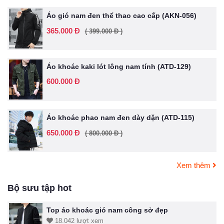
Áo gió nam đen thể thao cao cấp (AKN-056)
365.000 Đ
( 399.000 Đ )
Áo khoác kaki lót lông nam tính (ATD-129)
600.000 Đ
Áo khoác phao nam đen dày dặn (ATD-115)
650.000 Đ
( 800.000 Đ )
Xem thêm
Bộ sưu tập hot
Top áo khoác gió nam công sở đẹp
18.042 lượt xem