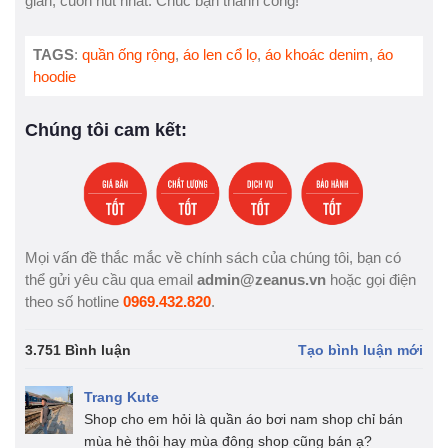
giản, cuốn hút nhất. Chúc bạn thành công!
TAGS
:
quần ống rộng
,
áo len cổ lọ
,
áo khoác denim
,
áo
hoodie
Chúng tôi cam kết:
Mọi vấn đề thắc mắc về chính sách của chúng tôi, bạn có
thể gửi yêu cầu qua email
admin@zeanus.vn
hoặc gọi điện
theo số hotline
0969.432.820
.
3.751 Bình luận
Tạo bình luận mới
Trang Kute
Shop cho em hỏi là quần áo bơi nam shop chỉ bán
mùa hè thôi hay mùa đông shop cũng bán ạ?