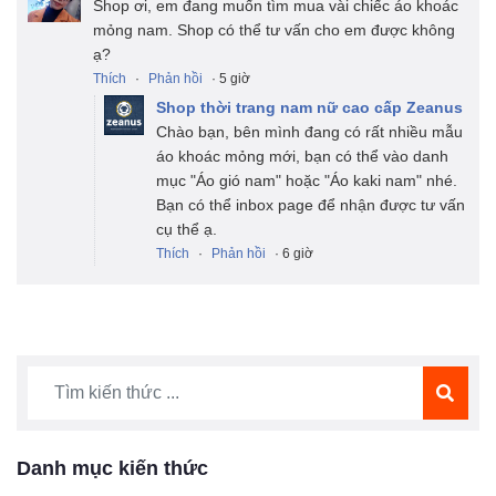
Shop ơi, em đang muốn tìm mua vài chiếc áo khoác
mỏng nam. Shop có thể tư vấn cho em được không
ạ?
Thích
·
Phản hồi
· 5 giờ
Shop thời trang nam nữ cao cấp Zeanus
Chào bạn, bên mình đang có rất nhiều mẫu
áo khoác mỏng mới, bạn có thể vào danh
mục "Áo gió nam" hoặc "Áo kaki nam" nhé.
Bạn có thể inbox page để nhận được tư vấn
cụ thể ạ.
Thích
·
Phản hồi
· 6 giờ
Danh mục kiến thức