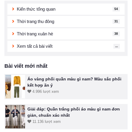
Kiến thức tổng quan
54
Thời trang thu đông
31
Thời trang xuân hè
38
Xem tất cả bài viết
...
Bài viết mới nhất
Áo vàng phối quần màu gì nam? Màu sắc phối
kết hợp ăn ý
4.996 lượt xem
Giải đáp: Quần trắng phối áo màu gì nam đơn
giản, chuẩn xác nhất
11.136 lượt xem