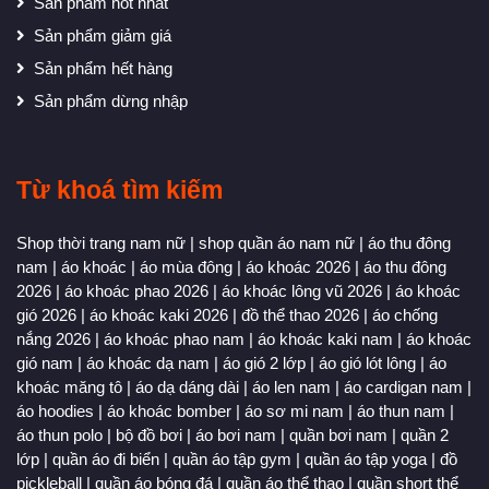
Sản phẩm hot nhất
Sản phẩm giảm giá
Sản phẩm hết hàng
Sản phẩm dừng nhập
Từ khoá tìm kiếm
Shop thời trang nam nữ
|
shop quần áo nam nữ
|
áo thu đông
nam
|
áo khoác
|
áo mùa đông
|
áo khoác 2026
|
áo thu đông
2026
|
áo khoác phao 2026
|
áo khoác lông vũ 2026
|
áo khoác
gió 2026
|
áo khoác kaki 2026
|
đồ thể thao 2026
|
áo chống
nắng 2026
|
áo khoác phao nam
|
áo khoác kaki nam
|
áo khoác
gió nam
|
áo khoác dạ nam
|
áo gió 2 lớp
|
áo gió lót lông
|
áo
khoác măng tô
|
áo dạ dáng dài
|
áo len nam
|
áo cardigan nam
|
áo hoodies
|
áo khoác bomber
|
áo sơ mi nam
|
áo thun nam
|
áo thun polo
|
bộ đồ bơi
|
áo bơi nam
|
quần bơi nam
|
quần 2
lớp
|
quần áo đi biển
|
quần áo tập gym
|
quần áo tập yoga
|
đồ
pickleball
|
quần áo bóng đá
|
quần áo thể thao
|
quần short thể