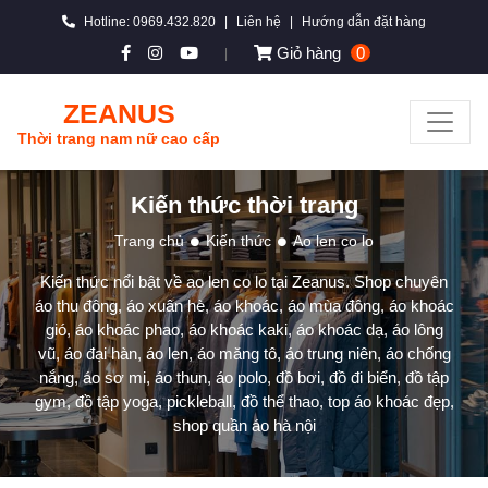
Hotline: 0969.432.820
|
Liên hệ
|
Hướng dẫn đặt hàng
Giỏ hàng
0
|
ZEANUS
Thời trang nam nữ cao cấp
Kiến thức thời trang
Trang chủ
Kiến thức
Ao len co lo
Kiến thức nổi bật về ao len co lo tại Zeanus. Shop chuyên
áo thu đông, áo xuân hè, áo khoác, áo mùa đông, áo khoác
gió, áo khoác phao, áo khoác kaki, áo khoác dạ, áo lông
vũ, áo đại hàn, áo len, áo măng tô, áo trung niên, áo chống
nắng, áo sơ mi, áo thun, áo polo, đồ bơi, đồ đi biển, đồ tập
gym, đồ tập yoga, pickleball, đồ thể thao, top áo khoác đẹp,
shop quần áo hà nội