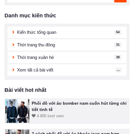
Danh mục kiến thức
Kiến thức tổng quan
54
Thời trang thu đông
31
Thời trang xuân hè
38
Xem tất cả bài viết
...
Bài viết hot nhất
Phối đồ với áo bomber nam cuốn hút từng chi
tiết tinh tế
4.805 lượt xem
7 cách phối đồ với áo khoác jean nam hợp