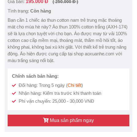
Giá bán:
195.000 Đ
( 250.000 Đ )
Tình trạng:
Còn hàng
Bạn cần 1 chiếc áo thun cotton nam trẻ trung mặc thoáng
mát cho mùa hè này? Áo thun 100% cotton trắng (AXH-174)
sẽ là lựa chọn tuyệt vời cho bạn. Áo được may từ vải 100%
cotton cao cấp mềm mại, thoáng mát, thấm mồ hôi tốt, áo
không phai, không bai xù khi giặt. Với thiết kế trẻ trung năng
động. Áo hiện được cung cấp tại shop aoxuanhe.com với
màu trắng sáng nổi bật.
Chính sách bán hàng:
Đổi hàng: Trong 5 ngày (
Chi tiết
)
Nhận hàng: Kiểm tra trước khi thanh toán
Phí vận chuyển: 25,000 - 30,000 VNĐ
Mua sản phẩm ngay