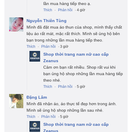
lần mua hàng tiếp theo ạ.
Thích
·
Phản hồi
· 4 giờ
Nguyễn Thiên Tùng
Mình đã đặt mua áo thun của shop, mình thấy chất
liệu áo rất mát, mặc rất thích. Mình sẽ ủng hộ bên
bạn trong những lần mua hàng tiếp theo.
Thích
·
Phản hồi
· 3 giờ
Shop thời trang nam nữ cao cấp
Zeanus
Cảm ơn bạn rất nhiều. Shop rất vui khi
bạn ủng hộ shop những lần mua hàng tiếp
theo nhé.
Thích
·
Phản hồi
· 5 giờ
Đặng Lâm
Mình đã nhận áo, áo thực tế đẹp hơn trong ảnh.
Mình sẽ ủng hộ shop những lần sau nhé.
Thích
·
Phản hồi
· 5 giờ
Shop thời trang nam nữ cao cấp
Zeanus