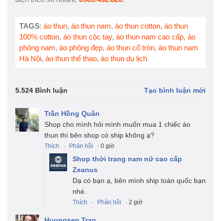
TAGS
:
áo thun
,
áo thun nam
,
áo thun cotton
,
áo thun
100% cotton
,
áo thun cộc tay
,
áo thun nam cao cấp
,
áo
phông nam
,
áo phông đẹp
,
áo thun cổ tròn
,
áo thun nam
Hà Nội
,
áo thun thể thao
,
áo thun du lịch
5.524 Bình luận
Tạo bình luận mới
Trần Hồng Quân
Shop cho mình hỏi mình muốn mua 1 chiếc áo
thun thì bên shop có ship không ạ?
Thích
·
Phản hồi
· 0 giờ
Shop thời trang nam nữ cao cấp
Zeanus
Dạ có bạn ạ, bên mình ship toàn quốc bạn
nhé.
Thích
·
Phản hồi
· 2 giờ
Huongsen Tran