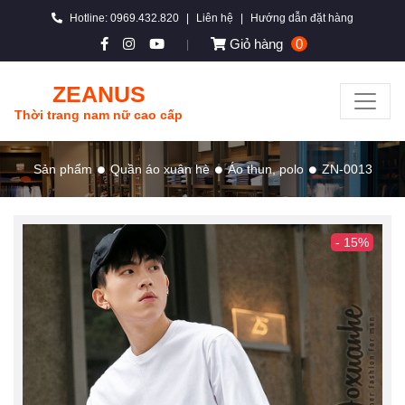
Hotline: 0969.432.820
|
Liên hệ
|
Hướng dẫn đặt hàng
Giỏ hàng
0
|
ZEANUS
Thời trang nam nữ cao cấp
Sản phẩm
Quần áo xuân hè
Áo thun, polo
ZN-0013
- 15%