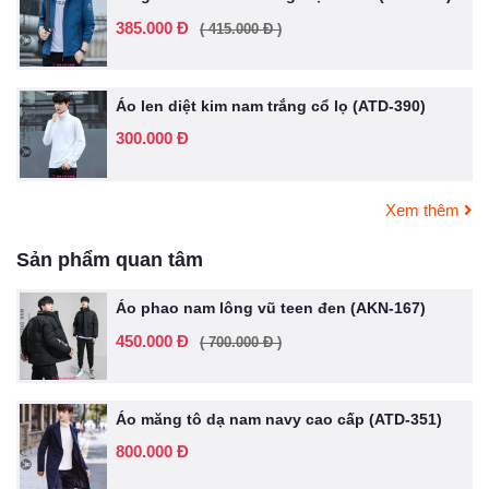
385.000 Đ
( 415.000 Đ )
Áo len diệt kim nam trắng cổ lọ (ATD-390)
300.000 Đ
Xem thêm
Sản phẩm quan tâm
Áo phao nam lông vũ teen đen (AKN-167)
450.000 Đ
( 700.000 Đ )
Áo măng tô dạ nam navy cao cấp (ATD-351)
800.000 Đ