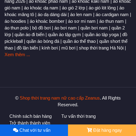
nắng 2026
|
áo khoác phao nam
|
áo khoác kaki nam
|
áo khoác
gió nam
|
áo khoác dạ nam
|
áo gió 2 lớp
|
áo gió lót lông
|
áo
khoác măng tô
|
áo dạ dáng dài
|
áo len nam
|
áo cardigan nam
|
áo hoodies
|
áo khoác bomber
|
áo sơ mi nam
|
áo thun nam
|
áo thun polo
|
bộ đồ bơi
|
áo bơi nam
|
quần bơi nam
|
quần 2
lớp
|
quần áo đi biển
|
quần áo tập gym
|
quần áo tập yoga
|
đồ
pickleball
|
quần áo bóng đá
|
quần áo thể thao
|
quần short thể
thao
|
đồ lặn biển
|
kính bơi
|
mũ bơi
|
shop thời trang Hà Nội
|
Xem thêm ...
©
Shop thời trang nam nữ cao cấp Zeanus
. All Rights
Reserved.
Chính sách bán hàng
Tư vấn thời trang
Trở thành thành viên
Chat với tư vấn
Đặt hàng ngay