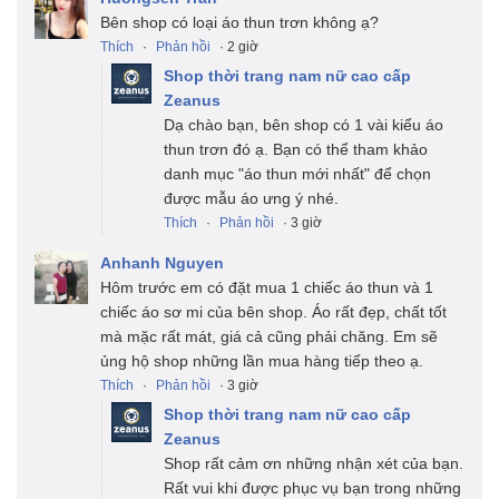
Bên shop có loại áo thun trơn không ạ?
Thích
·
Phản hồi
· 2 giờ
Shop thời trang nam nữ cao cấp
Zeanus
Dạ chào bạn, bên shop có 1 vài kiểu áo
thun trơn đó ạ. Bạn có thể tham khảo
danh mục "áo thun mới nhất" để chọn
được mẫu áo ưng ý nhé.
Thích
·
Phản hồi
· 3 giờ
Anhanh Nguyen
Hôm trước em có đặt mua 1 chiếc áo thun và 1
chiếc áo sơ mi của bên shop. Áo rất đẹp, chất tốt
mà mặc rất mát, giá cả cũng phải chăng. Em sẽ
ủng hộ shop những lần mua hàng tiếp theo ạ.
Thích
·
Phản hồi
· 3 giờ
Shop thời trang nam nữ cao cấp
Zeanus
Shop rất cảm ơn những nhận xét của bạn.
Rất vui khi được phục vụ bạn trong những