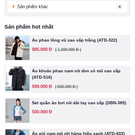
Sản phẩm khác
4
Sản phẩm hot nhất
Áo phao lông vũ cao cấp trắng (ATD-322)
885.000 Đ
( 1.200.000 Đ )
Áo khoác phao nam nữ đen có mũ cao cấp
(ATD-516)
599.000 Đ
( 650.000 Đ )
Set quần áo bơi nữ dài tay cao cấp (DBN-385)
500.000 Đ
Áo gió nam mũ rời hàng hiệu xanh (ATD-433)