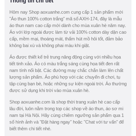
Thông tin chi tiết
Hôm nay Shop aoxuanhe.com cung cấp 1 sản phẩm mới
"Áo thun 100% cotton trắng" mã số AXH-174, đây là mẫu
áo thun nam cao cấp mới dành cho mùa xuân hè năm nay.
Áo với lớp ngoài được làm từ vải 100% cotton dày dặn cao
cấp, mềm mại, thoáng mát, thấm hút mồ hôi tốt, đảm bảo
không bai xù và không phai màu khi giặt.
Áo được thiết kế trẻ trung năng động cùng với nhiều họa
tiết tinh xảo. Áo có màu trắng sáng cùng họa tiết đen rất
nam tính nổi bật. Các đường may chắc chắn làm lên chất
lượng sản phẩm. Áo phù hợp với các chuyến đi chơi, tụ
tập cùng bạn bè, hoặc những sự kiện ngoài trời. Áo thường
được sử dụng khi trời vào mùa xuân hè.
Shop aoxuanhe.com là shop thời trang xuân hè cao cấp
lâu đời, luôn nằm trong top các shop về áo thun, áo sơ mi
nam tại Hà Nội. Hãy cùng chiêm ngưỡng sản phẩm qua 1
số hình ảnh và "Đặt hàng ngay" hoặc "Chat với tư vấn" để
biết thêm chi tiết nhé.