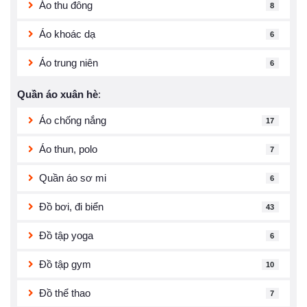
Áo thu đông
8
Áo khoác dạ
6
Áo trung niên
6
Quần áo xuân hè
:
Áo chống nắng
17
Áo thun, polo
7
Quần áo sơ mi
6
Đồ bơi, đi biển
43
Đồ tập yoga
6
Đồ tập gym
10
Đồ thể thao
7