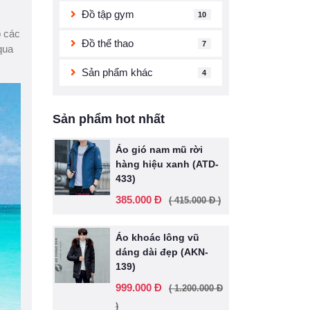
Đồ tập gym
10
p các
Đồ thể thao
7
qua
Sản phẩm khác
4
Sản phẩm hot nhất
Áo gió nam mũ rời
hàng hiệu xanh (ATD-
433)
385.000 Đ
( 415.000 Đ )
Áo khoác lông vũ
dáng dài đẹp (AKN-
139)
999.000 Đ
( 1.200.000 Đ
)