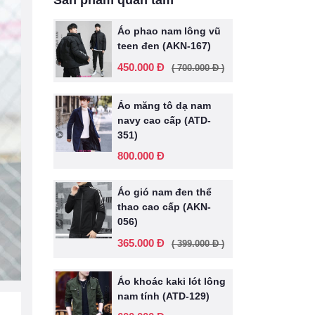
Sản phẩm quan tâm
Áo phao nam lông vũ
teen đen (AKN-167)
450.000 Đ
( 700.000 Đ )
Áo măng tô dạ nam
navy cao cấp (ATD-
351)
800.000 Đ
Áo gió nam đen thể
thao cao cấp (AKN-
056)
365.000 Đ
( 399.000 Đ )
Áo khoác kaki lót lông
nam tính (ATD-129)