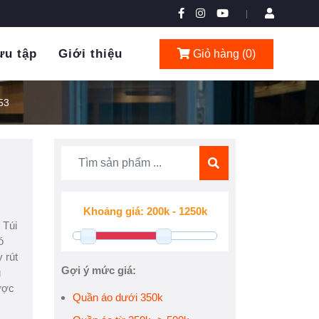
|
ưu tập
Giới thiệu
Giỏ hàng (
0
)
53
 Túi
ó
 rút
Gợi ý mức giá:
g
được
Quần áo dưới 350k