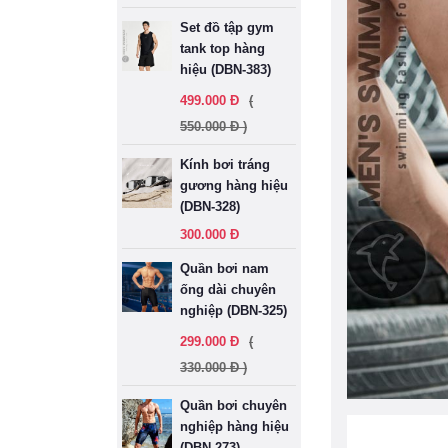
Set đồ tập gym
tank top hàng
hiệu (DBN-383)
499.000 Đ
(
550.000 Đ )
Kính bơi tráng
gương hàng hiệu
(DBN-328)
300.000 Đ
Quần bơi nam
ống dài chuyên
nghiệp (DBN-325)
299.000 Đ
(
330.000 Đ )
Quần bơi chuyên
nghiệp hàng hiệu
(DBN-273)