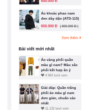
600.000 Đ
Áo khoác phao nam
đen dày dặn (ATD-115)
650.000 Đ
( 800.000 Đ )
Xem thêm
Bài viết mới nhất
Áo vàng phối quần
màu gì nam? Màu sắc
phối kết hợp ăn ý
4.992 lượt xem
Giải đáp: Quần trắng
phối áo màu gì nam
đơn giản, chuẩn xác
nhất
11.132 lượt xem