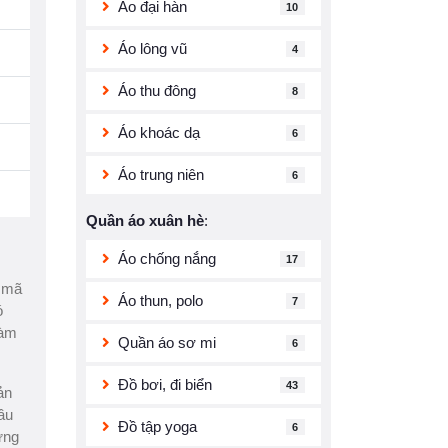
Áo đại hàn
10
Áo lông vũ
4
Áo thu đông
8
Áo khoác dạ
6
Áo trung niên
6
Quần áo xuân hè
:
Áo chống nắng
17
" mã
Áo thun, polo
7
ó
làm
Quần áo sơ mi
6
Đồ bơi, đi biển
43
ản
ầu
Đồ tập yoga
6
ựng