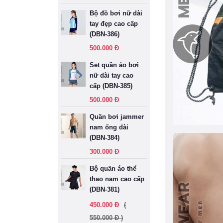
Bộ đồ bơi nữ dài
tay đẹp cao cấp
(DBN-386)
500.000 Đ
Set quần áo bơi
nữ dài tay cao
cấp (DBN-385)
500.000 Đ
Quần bơi jammer
nam ống dài
(DBN-384)
300.000 Đ
Bộ quần áo thể
thao nam cao cấp
(DBN-381)
450.000 Đ
(
550.000 Đ )