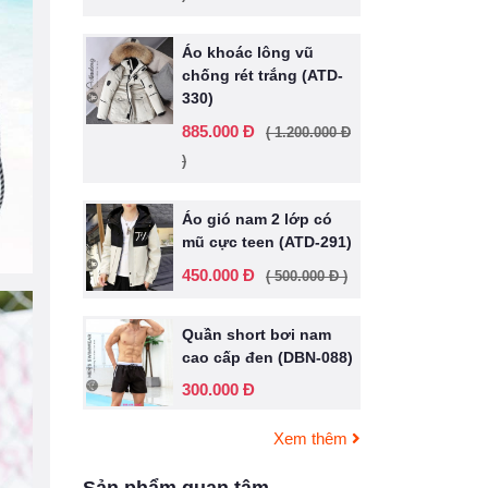
Áo khoác lông vũ
chống rét trắng (ATD-
330)
885.000 Đ
( 1.200.000 Đ
)
Áo gió nam 2 lớp có
mũ cực teen (ATD-291)
450.000 Đ
( 500.000 Đ )
Quần short bơi nam
cao cấp đen (DBN-088)
300.000 Đ
Xem thêm