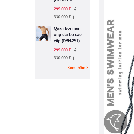
299.000 Đ
(
330.000 Đ )
Quần bơi nam
ống dài bó cao
cấp (DBN-251)
299.000 Đ
(
330.000 Đ )
Xem thêm