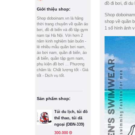
đồ đi bơi, đi du
Giới thiệu shop:
Shop doboinam.v
Shop doboinam.vn là hãng
shop về quần b
thời trang chuyên về quần áo
1 số hình ảnh v
bơi, đồ đi biển và đồ tập gym
nam tại Hà Nội. Với hơn 2
năm kinh nghiệm bán buôn -
lẻ nhiều mẫu quần bơi nam,
áo bơi nam, quần đi biển, áo
đi biển, quần tập gym nam,
phụ kiện đồ bơi ... Phương
châm là: Chất lượng tốt - Giá
tốt - Dịch vụ tốt.
Sản phẩm shop:
Túi du lịch, túi đồ
thể thao, túi dã
ngoại (DBN-339)
300.000 Đ