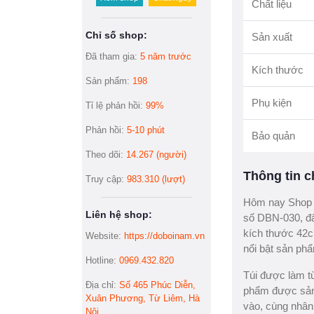
Chất liệu
Chỉ số shop:
Sản xuất
Đã tham gia:
5 năm trước
Kích thước
Sản phẩm:
198
Phụ kiện
Tỉ lệ phản hồi:
99%
Phản hồi:
5-10 phút
Bảo quản
Theo dõi:
14.267 (người)
Thông tin ch
Truy cập:
983.310 (lượt)
Hôm nay Shop d
Liên hệ shop:
số DBN-030, đâ
kích thước 42cm
Website:
https://doboinam.vn
nổi bật sản ph
Hotline:
0969.432.820
Túi được làm t
Địa chỉ:
Số 465 Phúc Diễn,
phẩm được sản 
Xuân Phương, Từ Liêm, Hà
vào, cùng nhân
Nội