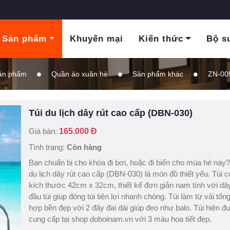
Sản phẩm
Khuyến mại
Kiến thức
Bộ s
ản phẩm
Quần áo xuân hè
Sản phẩm khác
ZN-00
Túi du lịch dây rút cao cấp (DBN-030)
Giá bán:
165.000 Đ
Tình trạng:
Còn hàng
Bạn chuẩn bị cho khóa đi bơi, hoặc đi biển cho mùa hè này?
du lịch dây rút cao cấp (DBN-030) là món đồ thiết yếu. Túi c
kích thước 42cm x 32cm, thiết kế đơn giản nam tính với dây
đầu túi giúp đóng túi tiện lợi nhanh chóng. Túi làm từ vải tổn
hợp bền đẹp với 2 đây đai dài giúp đeo như balo. Túi hiện 
cung cấp tại shop doboinam.vn với 3 màu họa tiết đẹp.