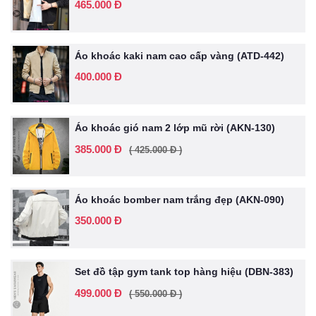
465.000 Đ
Áo khoác kaki nam cao cấp vàng (ATD-442)
400.000 Đ
Áo khoác gió nam 2 lớp mũ rời (AKN-130)
385.000 Đ
( 425.000 Đ )
Áo khoác bomber nam trắng đẹp (AKN-090)
350.000 Đ
Set đồ tập gym tank top hàng hiệu (DBN-383)
499.000 Đ
( 550.000 Đ )