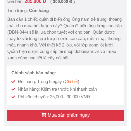
Giá bán:
285.000 Đ
( 300.000 Đ )
Tình trạng:
Còn hàng
Bạn cần 1 chiếc quần đi biển ống lửng nam trẻ trung, thoáng
mát cho mùa hè du lịch này? Quần đi biển ống lửng cao cấp
(DBN-044) sẽ là lựa chọn tuyệt vời cho bạn. Quần được
may từ vải tổng hợp trượt nước cao cấp, mềm mại, thoáng
mát, nhanh khô. Với thiết kế 2 lớp, với lớp trong lót lưới.
Quần hiện được cung cấp tại shop doboinam.vn với màu
xanh cùng họa tiết lá cây nổi bật.
Chính sách bán hàng:
Đổi hàng: Trong 5 ngày (
Chi tiết
)
Nhận hàng: Kiểm tra trước khi thanh toán
Phí vận chuyển: 25,000 - 30,000 VNĐ
Mua sản phẩm ngay