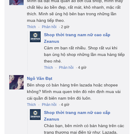
Mình đã đặt mua quần áo bơi của shop, mình thấy
chất liệu áo bền đẹp, rất mát, khô nhanh, mặc rất
thích. Mình sẽ ủng hộ bên bạn trong những lần
mua hàng tiếp theo.
Thích
·
Phản hồi
· 2 giờ
Shop thời trang nam nữ cao cấp
Zeanus
Cảm ơn bạn rất nhiều. Shop rất vui khi
bạn ủng hộ shop những lần mua hàng tiếp
theo nhé.
Thích
·
Phản hồi
· 4 giờ
Ngô Văn Đạt
Bên shop có bán hàng trên lazada hoặc shopee
không? Mình mua quen trên đó nên định mua vài
cái quần đi biên nam trên đó luôn.
Thích
·
Phản hồi
· 4 giờ
Shop thời trang nam nữ cao cấp
Zeanus
Chào bạn, bên mình có bán hàng trên các
trang thương mại điện tử như: Lazada,