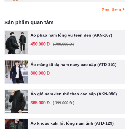
Xem thêm
Sản phẩm quan tâm
Áo phao nam lông vũ teen đen (AKN-167)
450.000 Đ
( 700.000 Đ )
Áo măng tô dạ nam navy cao cấp (ATD-351)
800.000 Đ
Áo gió nam đen thể thao cao cấp (AKN-056)
365.000 Đ
( 399.000 Đ )
Áo khoác kaki lót lông nam tính (ATD-129)