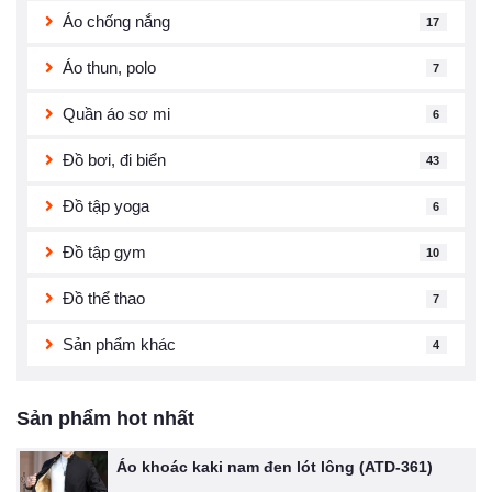
Áo chống nắng
17
Áo thun, polo
7
Quần áo sơ mi
6
Đồ bơi, đi biển
43
Đồ tập yoga
6
Đồ tập gym
10
Đồ thể thao
7
Sản phẩm khác
4
Sản phẩm hot nhất
Áo khoác kaki nam đen lót lông (ATD-361)