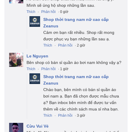
Mình sẽ ủng hộ shop những lần sau.
Thích
·
Phản hồi
· 0 giờ
Shop thời trang nam nữ cao cấp
Zeanus
Cảm ơn bạn rất nhiều. Shop rất mong
được phục vụ bạn những lần sau ạ.
Thích
·
Phản hồi
· 2 giờ
Le Nguyen
Bên shop có bán sỉ quần áo bơi nam không vậy ạ?
Thích
·
Phản hồi
· 1 giờ
Shop thời trang nam nữ cao cấp
Zeanus
Chào bạn, bên mình có bán sỉ quần áo
bơi nam ạ. Bạn đã chọn được mẫu chưa
ạ? Bạn inbox bên mình để được tư vấn
thêm về các chính sách mua sỉ nha bạn.
Thích
·
Phản hồi
· 3 giờ
Cừu Vui Vẻ