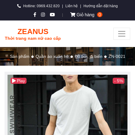
Hotline: 0969.432.820
|
Liên hệ
|
Hướng dẫn đặt hàng
Giỏ hàng
0
|
ZEANUS
Thời trang nam nữ cao cấp
Sản phẩm
Quần áo xuân hè
Đồ bơi, đi biển
ZN-0021
Play
- 5%