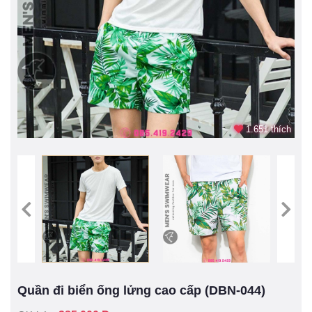
1.651 thích
Quần đi biển ống lửng cao cấp (DBN-044)