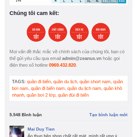
Chúng tôi cam kết:
Mọi vấn đề thắc mắc về chính sách của chúng tôi, bạn có
thể gửi yêu cầu qua email
admin@zeanus.vn
hoặc gọi
điện theo số hotline
0969.432.820
.
TAGS
:
quần đi biển
,
quần du lịch
,
quần short nam
,
quần
bơi nam
,
quần đi biển nam
,
quần du lịch nam
,
quần khô
nhanh
,
quần bơi 2 lớp
,
quần đùi đi biển
5.548 Bình luận
Tạo bình luận mới
Mai Duy Tien
Áo thun bên shop chất rất mát, mình rất ưng ý.