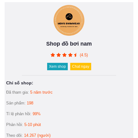
Shop đồ bơi nam
(4.5)
Xem shop
Chat ngay
Chỉ số shop:
Đã tham gia:
5 năm trước
Sản phẩm:
198
Tỉ lệ phản hồi:
99%
Phản hồi:
5-10 phút
Theo dõi:
14.267 (người)