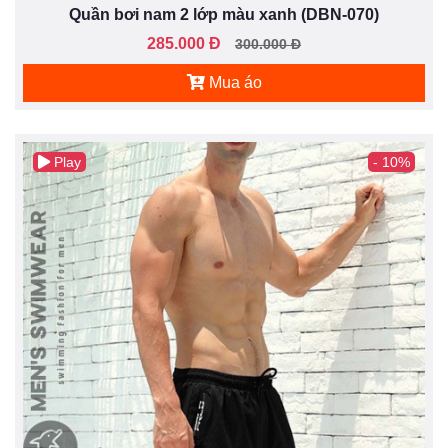
Quần bơi nam 2 lớp màu xanh (DBN-070)
285.000 Đ
300.000 Đ
Mua áo
Play
- 10%