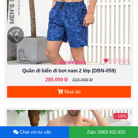
3.169 thích
Quần đi biển đi bơi nam 2 lớp (DBN-059)
285.000 Đ
315.000 Đ
Mua áo
- 10%
Chat với tư vấn
Zalo: 0969.432.820