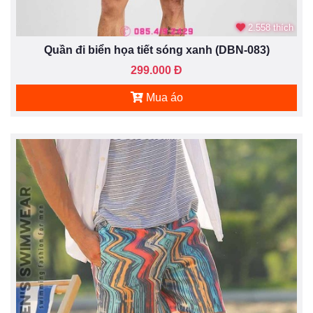
2.558 thích
Quần đi biển họa tiết sóng xanh (DBN-083)
299.000 Đ
Mua áo