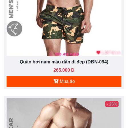
1.287 thích
Quần bơi nam màu dằn di đẹp (DBN-094)
265.000 Đ
Mua áo
- 25%