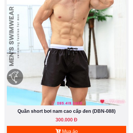
1.772 thích
Quần short bơi nam cao cấp đen (DBN-088)
300.000 Đ
Mua áo