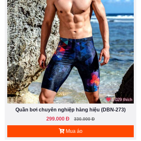
1.029 thích
Quần bơi chuyên nghiệp hàng hiệu (DBN-273)
299.000 Đ
330.000 Đ
Mua áo