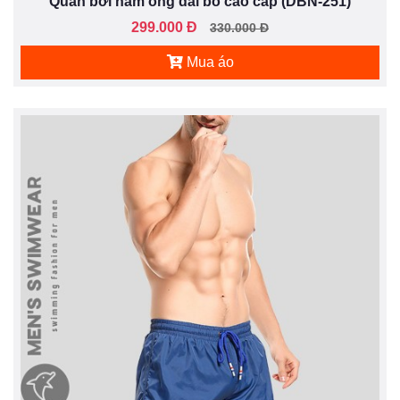
Quần bơi nam ống dài bó cao cấp (DBN-251)
299.000 Đ
330.000 Đ
Mua áo