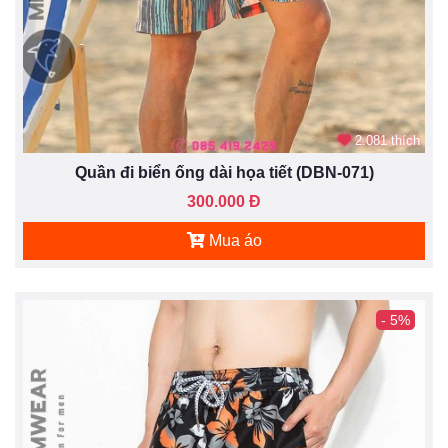
2.081 thích
Quần đi biển ống dài họa tiết (DBN-071)
300.000 Đ
Mua áo
- 5%