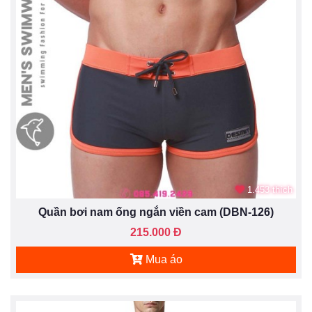
1.453 thích
Quần bơi nam ống ngắn viền cam (DBN-126)
215.000 Đ
Mua áo