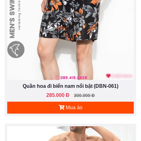
2.813 thích
Quần hoa đi biển nam nổi bật (DBN-061)
285.000 Đ
300.000 Đ
Mua áo