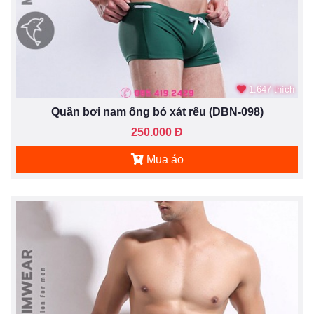
1.647 thích
Quần bơi nam ống bó xát rêu (DBN-098)
250.000 Đ
Mua áo