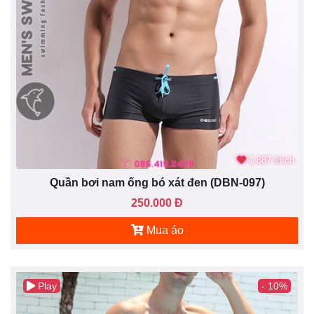
1.887 thích
Quần bơi nam ống bó xát đen (DBN-097)
250.000 Đ
Mua áo
Play
- 10%