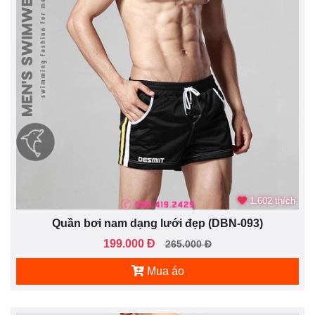
1.602 thích
Quần bơi nam dạng lưới đẹp (DBN-093)
199.000 Đ
265.000 Đ
Mua áo