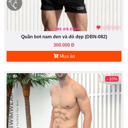
1.435 thích
Quần bơi nam đen và đỏ đẹp (DBN-082)
300.000 Đ
Mua áo
- 10%