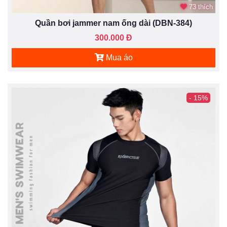
73 thích
Quần bơi jammer nam ống dài (DBN-384)
300.000 Đ
Mua áo
- 15%