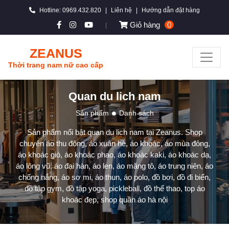
Hotline: 0969.432.820
|
Liên hệ
|
Hướng dẫn đặt hàng
Giỏ hàng
0
|
ZEANUS
Thời trang nam nữ cao cấp
Quan du lich nam
Sản phẩm
Danh sách
Sản phẩm nổi bật quan du lich nam tại Zeanus. Shop
chuyên áo thu đông, áo xuân hè, áo khoác, áo mùa đông,
áo khoác gió, áo khoác phao, áo khoác kaki, áo khoác dạ,
áo lông vũ, áo đại hàn, áo len, áo măng tô, áo trung niên, áo
chống nắng, áo sơ mi, áo thun, áo polo, đồ bơi, đồ đi biển,
đồ tập gym, đồ tập yoga, pickleball, đồ thể thao, top áo
khoác đẹp, shop quần áo hà nội