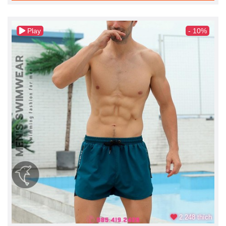
Play
- 10%
2.248 thích