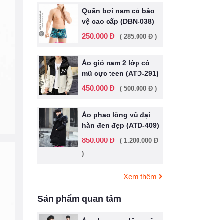
Quần bơi nam có bảo
vệ cao cấp (DBN-038)
250.000 Đ
( 285.000 Đ )
Áo gió nam 2 lớp có
mũ cực teen (ATD-291)
450.000 Đ
( 500.000 Đ )
Áo phao lông vũ đại
hàn đen đẹp (ATD-409)
850.000 Đ
( 1.200.000 Đ
)
Xem thêm
Sản phẩm quan tâm