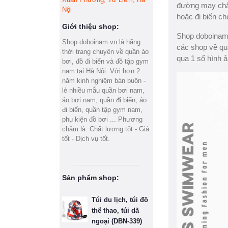
đường may chắc
Nội
hoặc đi biển ch
Giới thiệu shop:
Shop doboinam.v
Shop doboinam.vn là hãng
các shop về qu
thời trang chuyên về quần áo
qua 1 số hình ả
bơi, đồ đi biển và đồ tập gym
nam tại Hà Nội. Với hơn 2
năm kinh nghiệm bán buôn -
lẻ nhiều mẫu quần bơi nam,
áo bơi nam, quần đi biển, áo
đi biển, quần tập gym nam,
phụ kiện đồ bơi ... Phương
châm là: Chất lượng tốt - Giá
tốt - Dịch vụ tốt.
Sản phẩm shop:
Túi du lịch, túi đồ
thể thao, túi dã
ngoại (DBN-339)