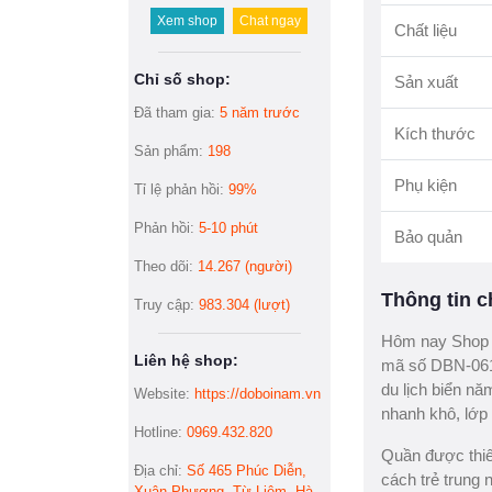
Xem shop
Chat ngay
Chất liệu
Chỉ số shop:
Sản xuất
Đã tham gia:
5 năm trước
Kích thước
Sản phẩm:
198
Phụ kiện
Tỉ lệ phản hồi:
99%
Phản hồi:
5-10 phút
Bảo quản
Theo dõi:
14.267 (người)
Thông tin ch
Truy cập:
983.304 (lượt)
Hôm nay Shop d
Liên hệ shop:
mã số DBN-061,
du lịch biển n
Website:
https://doboinam.vn
nhanh khô, lớp 
Hotline:
0969.432.820
Quần được thiế
Địa chỉ:
Số 465 Phúc Diễn,
cách trẻ trung
Xuân Phương, Từ Liêm, Hà