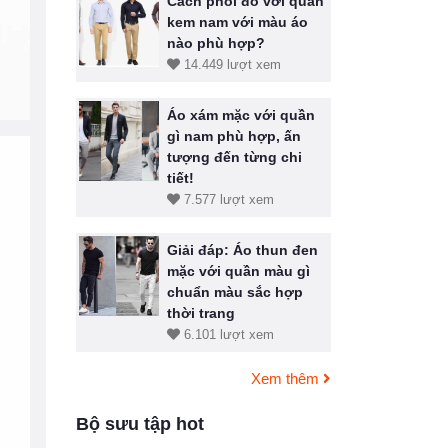
Cách phối đồ với quần
kem nam với màu áo
nào phù hợp?
14.449 lượt xem
Áo xám mặc với quần
gì nam phù hợp, ấn
tượng đến từng chi
tiết!
7.577 lượt xem
Giải đáp: Áo thun đen
mặc với quần màu gì
chuẩn màu sắc hợp
thời trang
6.101 lượt xem
Xem thêm
Bộ sưu tập hot