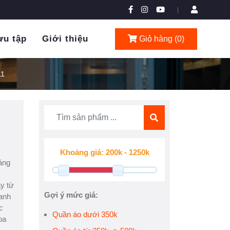
|
ưu tập
Giới thiệu
Giỏ hàng (
0
)
11
oáng
y từ
Gợi ý mức giá:
hanh
c
Quần áo dưới 350k
oa