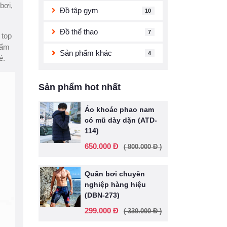
bơi,
Đồ tập gym
10
Đồ thể thao
7
 top
hẩm
Sản phẩm khác
4
é.
Sản phẩm hot nhất
Áo khoác phao nam
có mũ dày dặn (ATD-
114)
650.000 Đ
( 800.000 Đ )
Quần bơi chuyên
nghiệp hàng hiệu
(DBN-273)
299.000 Đ
( 330.000 Đ )