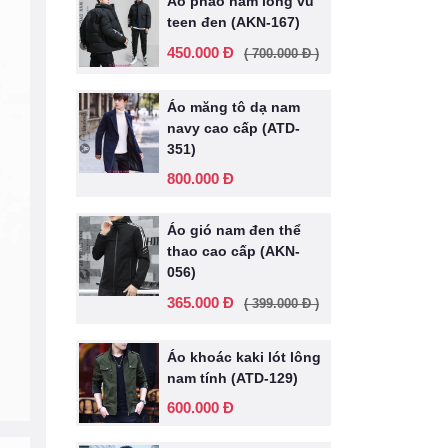
Áo phao nam lông vũ
teen đen (AKN-167)
450.000 Đ
( 700.000 Đ )
Áo măng tô dạ nam
navy cao cấp (ATD-
351)
800.000 Đ
Áo gió nam đen thể
thao cao cấp (AKN-
056)
365.000 Đ
( 399.000 Đ )
Áo khoác kaki lót lông
nam tính (ATD-129)
600.000 Đ