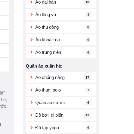
Áo đại hàn
10
Áo lông vũ
4
Áo thu đông
8
Áo khoác dạ
6
Áo trung niên
6
Quần áo xuân hè
:
Áo chống nắng
17
Áo thun, polo
7
ật"
 hè,
Quần áo sơ mi
6
ước,
Đồ bơi, đi biển
43
g
Đồ tập yoga
6
c