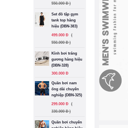
550.000 Đ )
Set đồ tập gym
tank top hàng
hiệu (DBN-383)
499.000 Đ
(
550.000 Đ )
Kính bơi tráng
gương hàng hiệu
(DBN-328)
300.000 Đ
Quần bơi nam
ống dài chuyên
nghiệp (DBN-325)
299.000 Đ
(
330.000 Đ )
Quần bơi chuyên