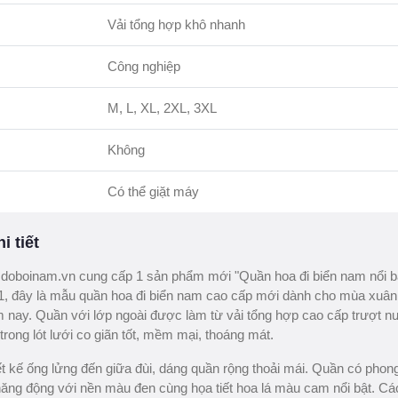
Vải tổng hợp khô nhanh
Công nghiệp
M, L, XL, 2XL, 3XL
Không
Có thể giặt máy
i tiết
oboinam.vn cung cấp 1 sản phẩm mới "Quần hoa đi biển nam nổi b
 đây là mẫu quần hoa đi biển nam cao cấp mới dành cho mùa xuân
ăm nay. Quần với lớp ngoài được làm từ vải tổng hợp cao cấp trượt n
trong lót lưới co giãn tốt, mềm mại, thoáng mát.
t kế ống lửng đến giữa đùi, dáng quần rộng thoải mái. Quần có phon
 năng động với nền màu đen cùng họa tiết hoa lá màu cam nổi bật. Cá