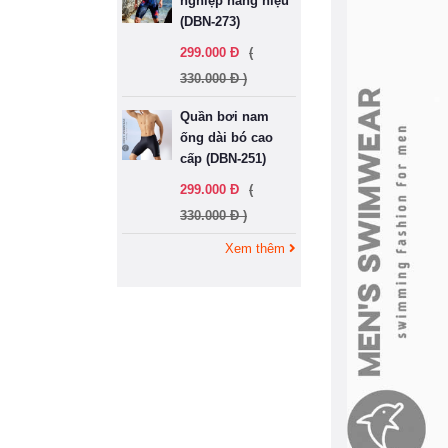
nghiệp hàng hiệu
(DBN-273)
299.000 Đ
(
330.000 Đ )
Quần bơi nam
ống dài bó cao
cấp (DBN-251)
299.000 Đ
(
330.000 Đ )
Xem thêm