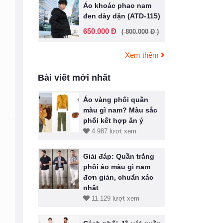
Áo khoác phao nam
đen dày dặn (ATD-115)
650.000 Đ
( 800.000 Đ )
Xem thêm
Bài viết mới nhất
Áo vàng phối quần
màu gì nam? Màu sắc
phối kết hợp ăn ý
4.987 lượt xem
Giải đáp: Quần trắng
phối áo màu gì nam
đơn giản, chuẩn xác
nhất
11.129 lượt xem