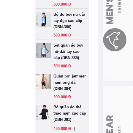
300.000 Đ
Bộ đồ bơi nữ dài
tay đẹp cao cấp
(DBN-386)
500.000 Đ
Set quần áo bơi
nữ dài tay cao
cấp (DBN-385)
500.000 Đ
Quần bơi jammer
nam ống dài
(DBN-384)
300.000 Đ
Bộ quần áo thể
thao nam cao cấp
(DBN-381)
450.000 Đ
(