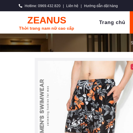
Hotline: 0969.432.820
|
Liên hệ
|
Hướng dẫn đặt hàng
ZEANUS
Trang chủ
Thời trang nam nữ cao cấp
S