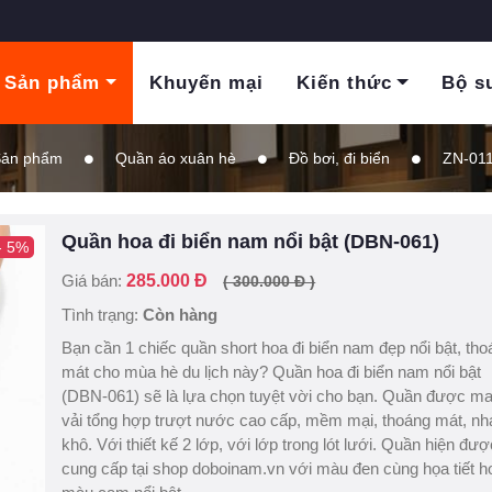
Sản phẩm
Khuyến mại
Kiến thức
Bộ s
ản phẩm
Quần áo xuân hè
Đồ bơi, đi biển
ZN-01
Quần hoa đi biển nam nổi bật (DBN-061)
- 5%
Giá bán:
285.000 Đ
( 300.000 Đ )
Tình trạng:
Còn hàng
Bạn cần 1 chiếc quần short hoa đi biển nam đẹp nổi bật, th
mát cho mùa hè du lịch này? Quần hoa đi biển nam nổi bật
(DBN-061) sẽ là lựa chọn tuyệt vời cho bạn. Quần được ma
vải tổng hợp trượt nước cao cấp, mềm mại, thoáng mát, n
khô. Với thiết kế 2 lớp, với lớp trong lót lưới. Quần hiện đượ
cung cấp tại shop doboinam.vn với màu đen cùng họa tiết h