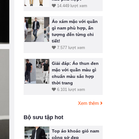
14.449 lượt xem
Áo xám mặc với quần
gì nam phù hợp, ấn
tượng đến từng chi
tiết!
7.577 lượt xem
Giải đáp: Áo thun đen
mặc với quần màu gì
chuẩn màu sắc hợp
thời trang
6.101 lượt xem
Xem thêm
Bộ sưu tập hot
Top áo khoác gió nam
công sở đẹp