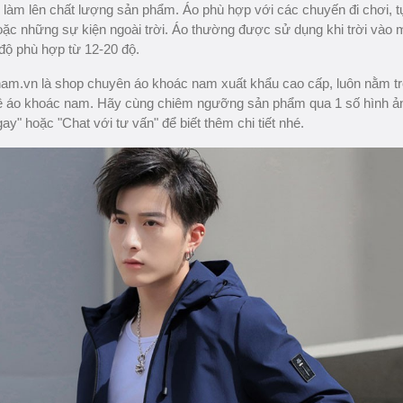
làm lên chất lượng sản phẩm. Áo phù hợp với các chuyến đi chơi, t
oặc những sự kiện ngoài trời. Áo thường được sử dụng khi trời vào
 độ phù hợp từ 12-20 độ.
m.vn là shop chuyên áo khoác nam xuất khẩu cao cấp, luôn nằm t
ề áo khoác nam. Hãy cùng chiêm ngưỡng sản phẩm qua 1 số hình ả
ay" hoặc "Chat với tư vấn" để biết thêm chi tiết nhé.