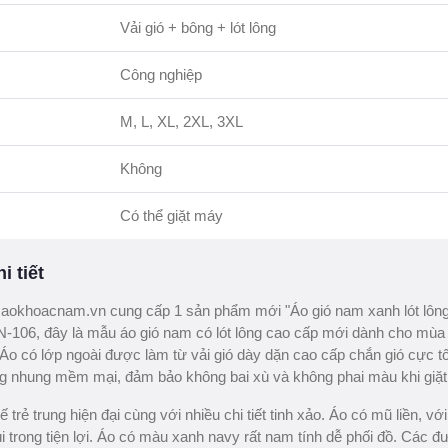
Vải gió + bông + lót lông
Công nghiệp
M, L, XL, 2XL, 3XL
Không
Có thể giặt máy
i tiết
aokhoacnam.vn cung cấp 1 sản phẩm mới "Áo gió nam xanh lót lôn
-106, đây là mẫu áo gió nam có lót lông cao cấp mới dành cho mùa 
o có lớp ngoài được làm từ vải gió dày dặn cao cấp chắn gió cực tố
ông nhung mềm mại, đảm bảo không bai xù và không phai màu khi giặt
 trẻ trung hiện đại cùng với nhiều chi tiết tinh xảo. Áo có mũ liền, với 
úi trong tiện lợi. Áo có màu xanh navy rất nam tính dễ phối đồ. Các 