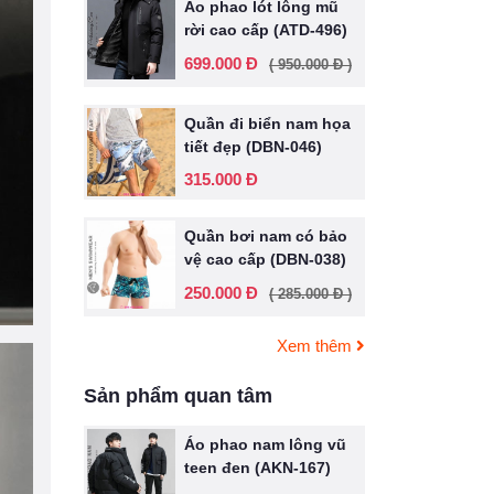
Áo phao lót lông mũ
rời cao cấp (ATD-496)
699.000 Đ
( 950.000 Đ )
Quần đi biển nam họa
tiết đẹp (DBN-046)
315.000 Đ
Quần bơi nam có bảo
vệ cao cấp (DBN-038)
250.000 Đ
( 285.000 Đ )
Xem thêm
Sản phẩm quan tâm
Áo phao nam lông vũ
teen đen (AKN-167)