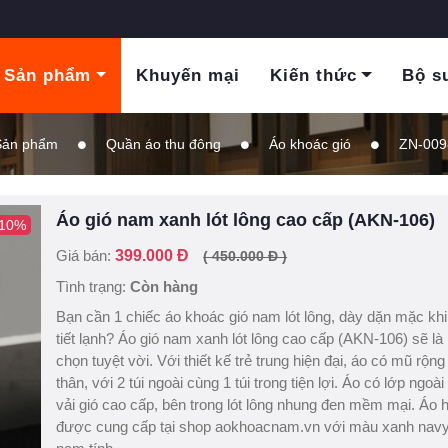
Sản phẩm
Khuyến mại
Kiến thức
Bộ s
Sản phẩm
Quần áo thu đông
Áo khoác gió
ZN-009
Áo gió nam xanh lót lông cao cấp (AKN-106)
 10%
Giá bán:
399.000 Đ
( 450.000 Đ )
Tình trạng:
Còn hàng
Bạn cần 1 chiếc áo khoác gió nam lót lông, dày dặn mặc khi
tiết lạnh? Áo gió nam xanh lót lông cao cấp (AKN-106) sẽ là
chọn tuyệt vời. Với thiết kế trẻ trung hiện đại, áo có mũ rộng 
thân, với 2 túi ngoài cùng 1 túi trong tiện lợi. Áo có lớp ngoài 
vải gió cao cấp, bên trong lót lông nhung đen mềm mại. Áo 
được cung cấp tại shop aokhoacnam.vn với màu xanh nav