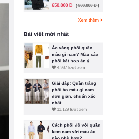
650.000 Đ
( 800.000 Đ )
Xem thêm
Bài viết mới nhất
Áo vàng phối quần
màu gì nam? Màu sắc
phối kết hợp ăn ý
4.987 lượt xem
Giải đáp: Quần trắng
phối áo màu gì nam
đơn giản, chuẩn xác
nhất
11.129 lượt xem
Cách phối đồ với quần
kem nam với màu áo
nào phù hợp?