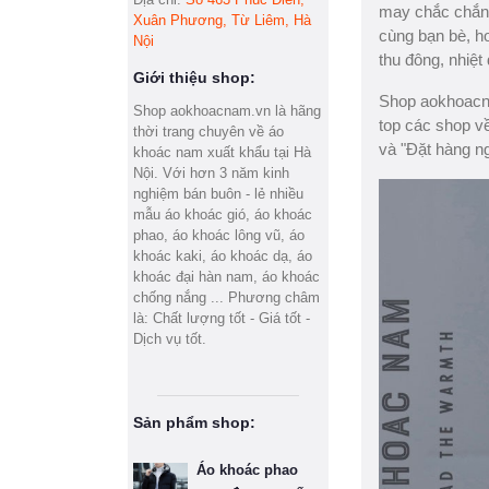
may chắc chắn 
Xuân Phương, Từ Liêm, Hà
cùng bạn bè, h
Nội
thu đông, nhiệt
Giới thiệu shop:
Shop aokhoacna
Shop aokhoacnam.vn là hãng
top các shop v
thời trang chuyên về áo
và "Đặt hàng ng
khoác nam xuất khẩu tại Hà
Nội. Với hơn 3 năm kinh
nghiệm bán buôn - lẻ nhiều
mẫu áo khoác gió, áo khoác
phao, áo khoác lông vũ, áo
khoác kaki, áo khoác dạ, áo
khoác đại hàn nam, áo khoác
chống nắng ... Phương châm
là: Chất lượng tốt - Giá tốt -
Dịch vụ tốt.
Sản phẩm shop:
Áo khoác phao