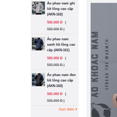
Áo phao nam ghi
lót lông cao cấp
(AKN-162)
500.000 Đ
(
550.000 Đ )
Áo phao nam
xanh lót lông cao
cấp (AKN-161)
500.000 Đ
(
550.000 Đ )
Áo phao nam đen
lót lông cao cấp
(AKN-160)
500.000 Đ
(
550.000 Đ )
Xem thêm