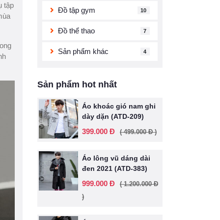
ụ tập
Đồ tập gym
10
 mùa
Đồ thể thao
7
rong
Sản phẩm khác
4
nh
Sản phẩm hot nhất
Áo khoác gió nam ghi
dày dặn (ATD-209)
399.000 Đ
( 499.000 Đ )
Áo lông vũ dáng dài
đen 2021 (ATD-383)
999.000 Đ
( 1.200.000 Đ
)