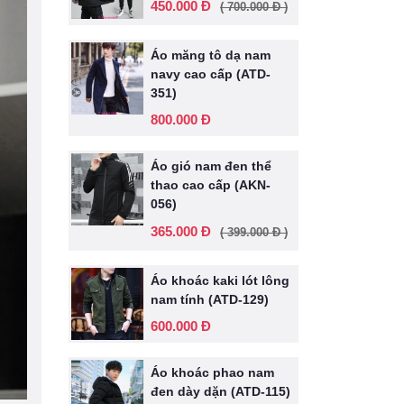
450.000 Đ
( 700.000 Đ )
Áo măng tô dạ nam
navy cao cấp (ATD-
351)
800.000 Đ
Áo gió nam đen thể
thao cao cấp (AKN-
056)
365.000 Đ
( 399.000 Đ )
Áo khoác kaki lót lông
nam tính (ATD-129)
600.000 Đ
Áo khoác phao nam
đen dày dặn (ATD-115)