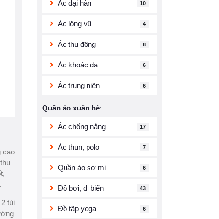
Áo đại hàn
10
Áo lông vũ
4
Áo thu đông
8
Áo khoác dạ
6
Áo trung niên
6
Quần áo xuân hè
:
Áo chống nắng
17
Áo thun, polo
7
g cao
thu
Quần áo sơ mi
6
t,
.
Đồ bơi, đi biển
43
2 túi
Đồ tập yoga
6
đường