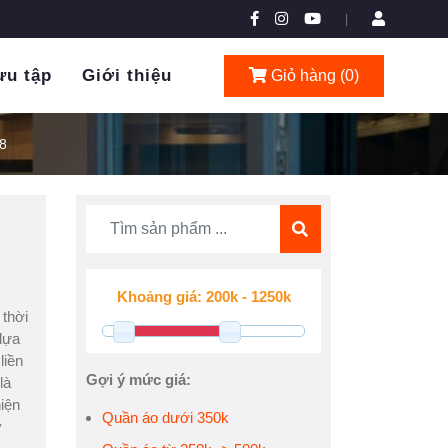
|
ưu tập
Giới thiệu
Giỏ hàng (
0
)
8
 thời
 lựa
liền
Gợi ý mức giá:
là
hiện
Quần áo dưới 350k
y