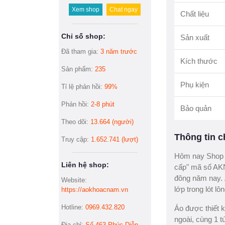
Xem shop
Chat ngay
Chất liệu
Chỉ số shop:
Sản xuất
Đã tham gia:
3 năm trước
Kích thước
Sản phẩm:
235
Phụ kiện
Tỉ lệ phản hồi:
99%
Phản hồi:
2-8 phút
Bảo quản
Theo dõi:
13.664 (người)
Thông tin ch
Truy cập:
1.652.741 (lượt)
Hôm nay Shop 
Liên hệ shop:
cấp" mã số AKN
đông năm nay. Á
Website:
lớp trong lót l
https://aokhoacnam.vn
Hotline:
0969.432.820
Áo được thiết kế
ngoài, cùng 1 t
Địa chỉ:
Số 463 Phúc Diễn,