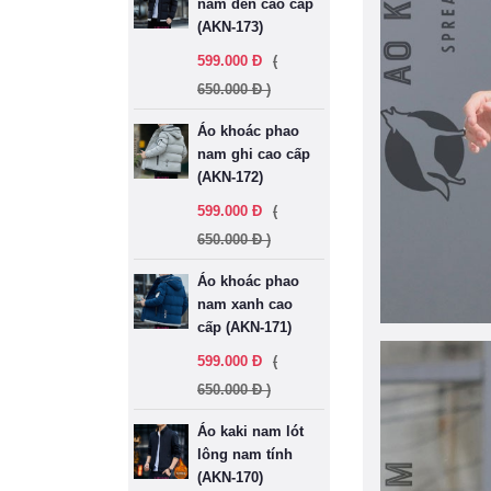
nam đen cao cấp
(AKN-173)
599.000 Đ
(
650.000 Đ )
Áo khoác phao
nam ghi cao cấp
(AKN-172)
599.000 Đ
(
650.000 Đ )
Áo khoác phao
nam xanh cao
cấp (AKN-171)
599.000 Đ
(
650.000 Đ )
Áo kaki nam lót
lông nam tính
(AKN-170)