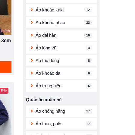
Áo khoác kaki
12
Áo khoác phao
33
 thích
Áo đại hàn
10
ổ 3cm
Áo lông vũ
4
Áo thu đông
8
Áo khoác dạ
6
Áo trung niên
6
- 5%
Quần áo xuân hè
:
Áo chống nắng
17
Áo thun, polo
7