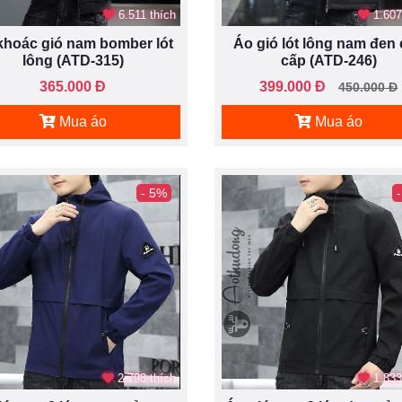
6.511 thích
1.607
khoác gió nam bomber lót
Áo gió lót lông nam đen
lông (ATD-315)
cấp (ATD-246)
365.000 Đ
399.000 Đ
450.000 Đ
Mua áo
Mua áo
- 5%
2.798 thích
1.833