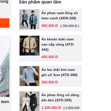
trung
Sản phẩm quan tâm
Áo phao nam lông vũ
teen xanh (AKN-168)
450.000 Đ
( 700.000 Đ )
Áo khoác kaki nam
cao cấp vàng (ATD-
442)
400.000 Đ
Áo len diệt kim nam
ghi cổ 3cm (ATD-388)
300.000 Đ
 thích
Áo phao lông vũ dáng
dài đen (ATD-325)
 teen
1.200.000 Đ
( 1.850.000