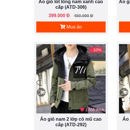
Áo gió lót lông nam xanh cao
Áo g
cấp (ATD-306)
399.000 Đ
450.000 Đ
Mua áo
- 10%
1.558 thích
Áo gió nam 2 lớp có mũ cao
Áo 
cấp (ATD-292)