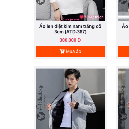
4.492 thích
Áo len diệt kim nam trắng cổ
Áo 
3cm (ATD-387)
300.000 Đ
Mua áo