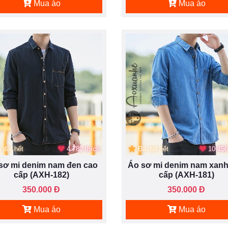
Mua áo
Mua áo
 đặt hết
4.782 thích
Đã đặt hết
10.456
sơ mi denim nam đen cao
Áo sơ mi denim nam xanh
cấp (AXH-182)
cấp (AXH-181)
350.000 Đ
350.000 Đ
Mua áo
Mua áo