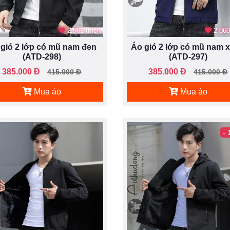
2.562 thích
2.060
gió 2 lớp có mũ nam đen
Áo gió 2 lớp có mũ nam 
(ATD-298)
(ATD-297)
385.000 Đ
385.000 Đ
415.000 Đ
415.000 Đ
Mua áo
Mua áo
-