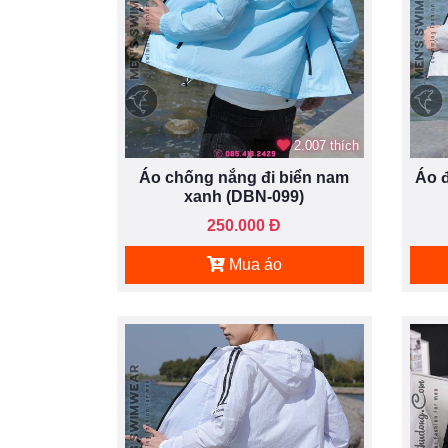
2.007 thích
Áo chống nắng đi biển nam
Áo đ
xanh (DBN-099)
250.000 Đ
Mua áo