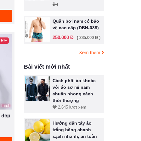
Đ )
Quần bơi nam có bảo
vệ cao cấp (DBN-038)
250.000 Đ
( 285.000 Đ )
 15%
Xem thêm
Bài viết mới nhất
Cách phối áo khoác
với áo sơ mi nam
chuẩn phong cách
thời thượng
 thích
2.645 lượt xem
i đẹp
Hướng dẫn tẩy áo
trắng bằng chanh
sạch nhanh, an toàn