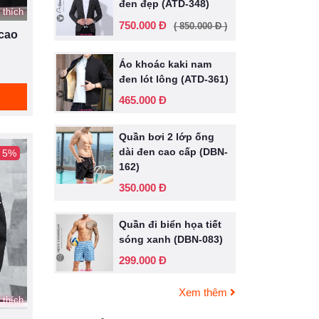
đen đẹp (ATD-348)
 thích
750.000 Đ
( 850.000 Đ )
 cao
Áo khoác kaki nam
đen lót lông (ATD-361)
465.000 Đ
Quần bơi 2 lớp ống
dài đen cao cấp (DBN-
- 5%
162)
350.000 Đ
Quần đi biển họa tiết
sóng xanh (DBN-083)
299.000 Đ
Xem thêm
 thích