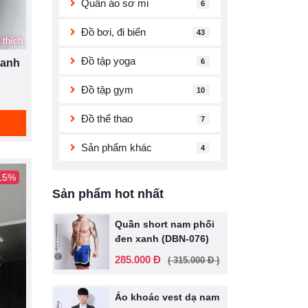
Quần áo sơ mi
6
Đồ bơi, đi biển
43
 thích
Đồ tập yoga
6
xanh
Đồ tập gym
10
Đồ thể thao
7
Sản phẩm khác
4
 15%
Sản phẩm hot nhất
Quần short nam phối
đen xanh (DBN-076)
285.000 Đ
( 315.000 Đ )
Áo khoác vest dạ nam