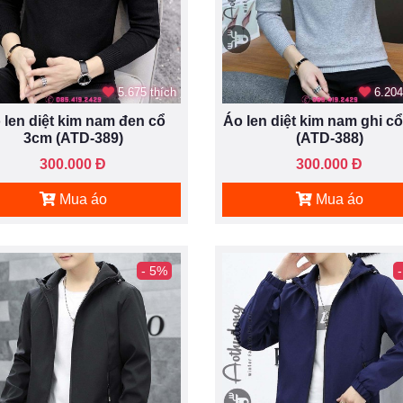
5.675 thích
6.204
 len diệt kim nam đen cổ
Áo len diệt kim nam ghi c
3cm (ATD-389)
(ATD-388)
300.000 Đ
300.000 Đ
Mua áo
Mua áo
- 5%