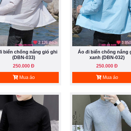
2.126 thích
1.850
i biển chống nắng gió ghi
Áo đi biển chống nắng 
(DBN-033)
xanh (DBN-032)
250.000 Đ
250.000 Đ
Mua áo
Mua áo