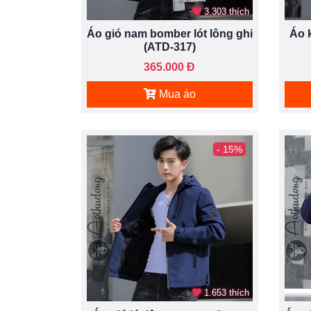
3.303 thích
Áo gió nam bomber lót lông ghi
Áo 
(ATD-317)
365.000 Đ
Mua áo
- 15%
1.653 thích