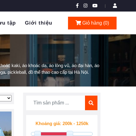
|
ưu tập
Giới thiệu
Giỏ hàng (
0
)
oác kaki, áo khoác dạ, áo lông vũ, áo đại hàn, áo
ga, pickleball, đồ thể thao cao cấp tại Hà Nội.