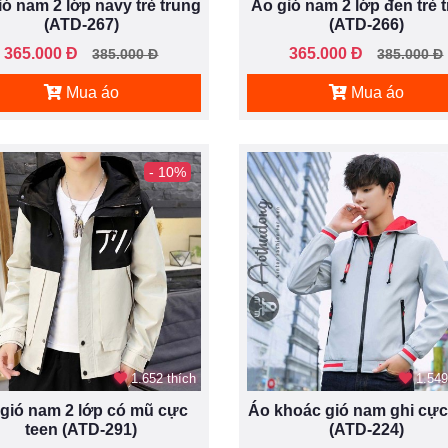
ió nam 2 lớp navy trẻ trung
Áo gió nam 2 lớp đen trẻ 
(ATD-267)
(ATD-266)
365.000 Đ
365.000 Đ
385.000 Đ
385.000 Đ
Mua áo
Mua áo
- 10%
1.652 thích
1.549
gió nam 2 lớp có mũ cực
Áo khoác gió nam ghi cực
teen (ATD-291)
(ATD-224)