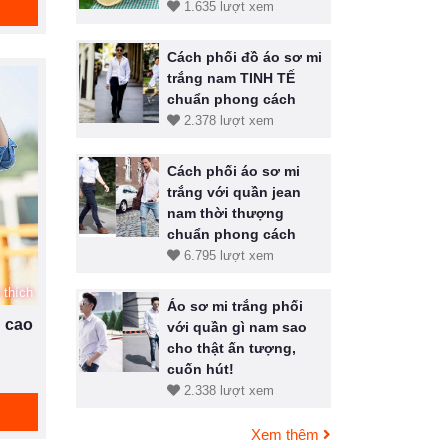
1.635 lượt xem
Cách phối đồ áo sơ mi
trắng nam TINH TẾ
chuẩn phong cách
2.378 lượt xem
Cách phối áo sơ mi
trắng với quần jean
nam thời thượng
chuẩn phong cách
6.795 lượt xem
 thích
Áo sơ mi trắng phối
 cao
với quần gì nam sao
cho thật ấn tượng,
cuốn hút!
2.338 lượt xem
Xem thêm