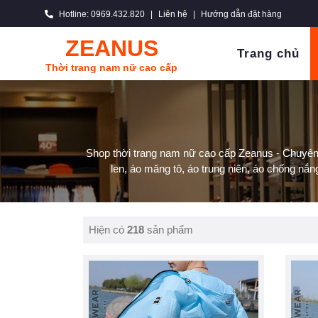
Hotline: 0969.432.820
|
Liên hệ
|
Hướng dẫn đặt hàng
ZEANUS
Trang chủ
Thời trang nam nữ cao cấp
Shop thời trang nam nữ cao cấp Zeanus - Chuyên q
len, áo măng tô, áo trung niên, áo chống nắng,
Hiện có
218
sản phẩm