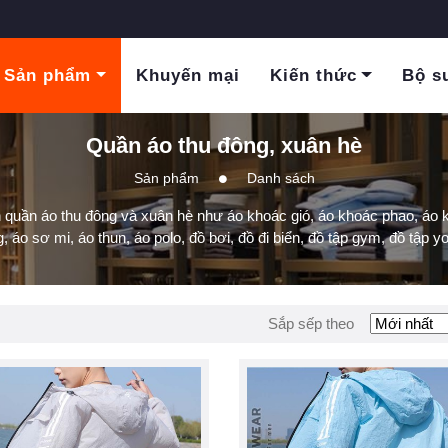
Sản phẩm
Khuyến mại
Kiến thức
Bộ s
Quần áo thu đông, xuân hè
Sản phẩm
Danh sách
uần áo thu đông và xuân hè như áo khoác gió, áo khoác phao, áo kh
 áo sơ mi, áo thun, áo polo, đồ bơi, đồ đi biển, đồ tập gym, đồ tập yo
Sắp sếp theo