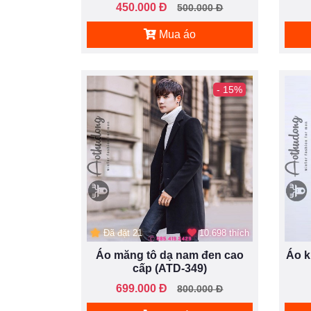
450.000 Đ
500.000 Đ
Mua áo
- 15%
Đã đặt 21
10.698 thích
Áo măng tô dạ nam đen cao
Áo k
cấp (ATD-349)
699.000 Đ
800.000 Đ