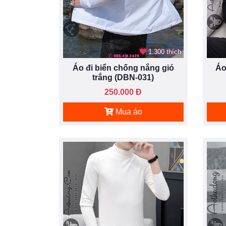
1.300 thích
Áo đi biển chống nắng gió
Áo
trắng (DBN-031)
250.000 Đ
Mua áo