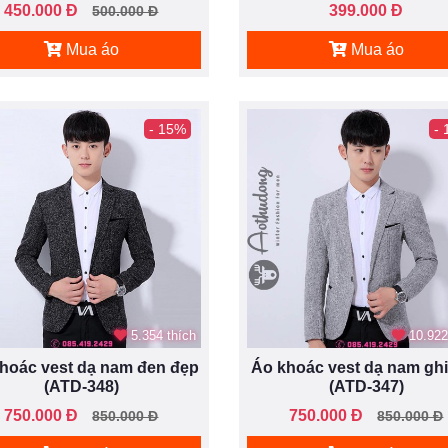
450.000 Đ
399.000 Đ
500.000 Đ
Mua áo
Mua áo
- 15%
-
5.354 thích
10.922
hoác vest dạ nam đen đẹp
Áo khoác vest dạ nam gh
(ATD-348)
(ATD-347)
750.000 Đ
750.000 Đ
850.000 Đ
850.000 Đ