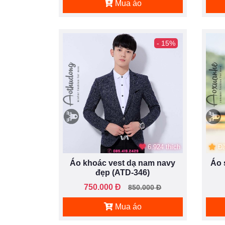
Mua áo
- 15%
6.924 thích
Đã
Áo khoác vest dạ nam navy
Áo 
đẹp (ATD-346)
750.000 Đ
850.000 Đ
Mua áo