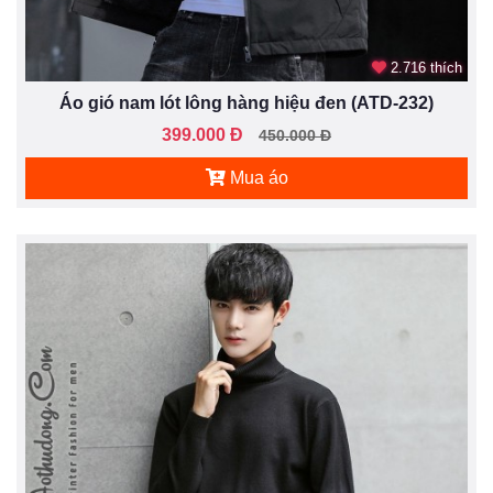
2.716 thích
Áo gió nam lót lông hàng hiệu đen (ATD-232)
399.000 Đ
450.000 Đ
Mua áo