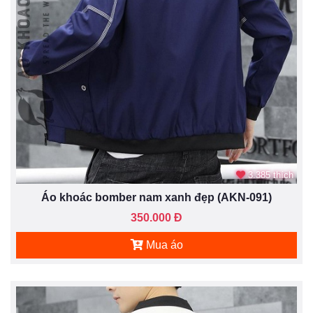
3.385 thích
Áo khoác bomber nam xanh đẹp (AKN-091)
350.000 Đ
Mua áo