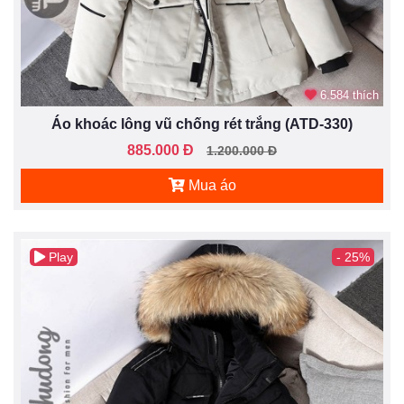
6.584 thích
Áo khoác lông vũ chống rét trắng (ATD-330)
885.000 Đ
1.200.000 Đ
Mua áo
Play
- 25%