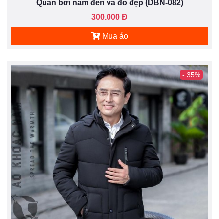
Quần bơi nam đen và đỏ đẹp (DBN-082)
300.000 Đ
Mua áo
- 35%