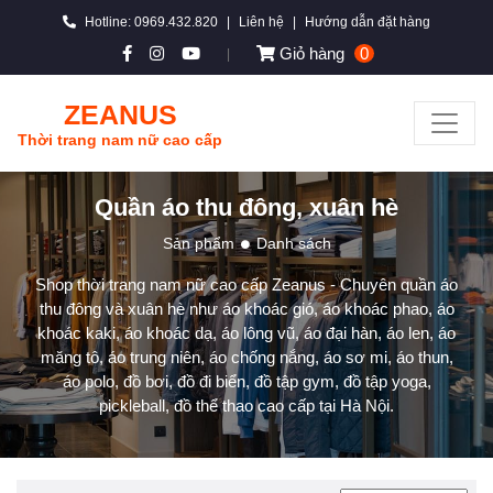
Hotline: 0969.432.820
|
Liên hệ
|
Hướng dẫn đặt hàng
Giỏ hàng
0
|
ZEANUS
Thời trang nam nữ cao cấp
Quần áo thu đông, xuân hè
Sản phẩm
Danh sách
Shop thời trang nam nữ cao cấp Zeanus - Chuyên quần áo
thu đông và xuân hè như áo khoác gió, áo khoác phao, áo
khoác kaki, áo khoác dạ, áo lông vũ, áo đại hàn, áo len, áo
măng tô, áo trung niên, áo chống nắng, áo sơ mi, áo thun,
áo polo, đồ bơi, đồ đi biển, đồ tập gym, đồ tập yoga,
pickleball, đồ thể thao cao cấp tại Hà Nội.