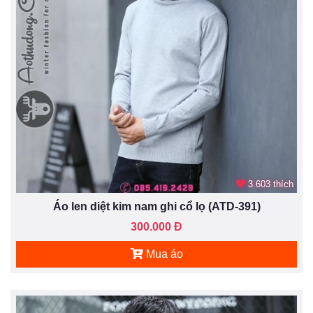
3.603 thích
Áo len diệt kim nam ghi cổ lọ (ATD-391)
300.000 Đ
Mua áo