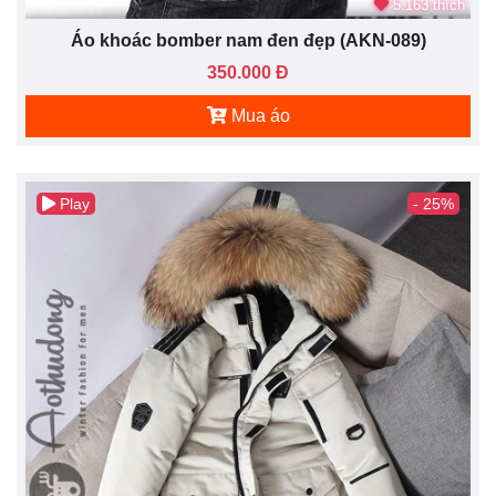
5.163 thích
Áo khoác bomber nam đen đẹp (AKN-089)
350.000 Đ
Mua áo
Play
- 25%