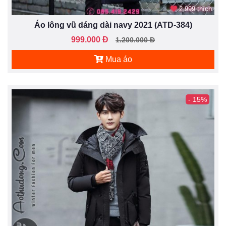
2.999 thích
Áo lông vũ dáng dài navy 2021 (ATD-384)
999.000 Đ
1.200.000 Đ
Mua áo
- 15%