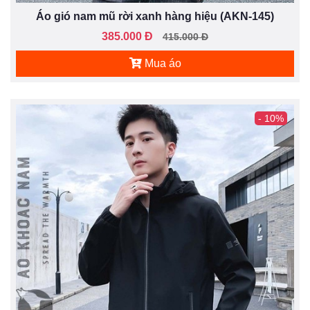
Áo gió nam mũ rời xanh hàng hiệu (AKN-145)
385.000 Đ
415.000 Đ
Mua áo
- 10%