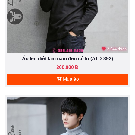
2.644 thích
Áo len diệt kim nam đen cổ lọ (ATD-392)
300.000 Đ
Mua áo