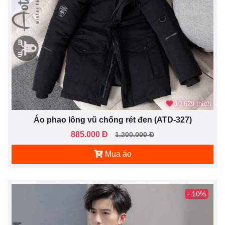
10.629 thích
Áo phao lông vũ chống rét đen (ATD-327)
885.000 Đ
1.200.000 Đ
Mua áo
- 10%