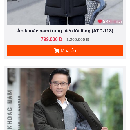
5.428 thích
Áo khoác nam trung niên lót lông (ATD-118)
799.000 Đ
1.200.000 Đ
Mua áo