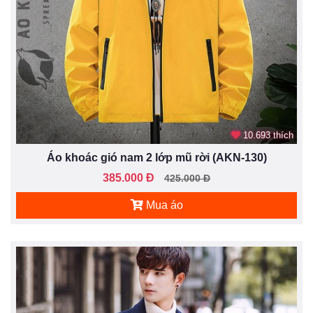
10.693 thích
Áo khoác gió nam 2 lớp mũ rời (AKN-130)
385.000 Đ
425.000 Đ
Mua áo