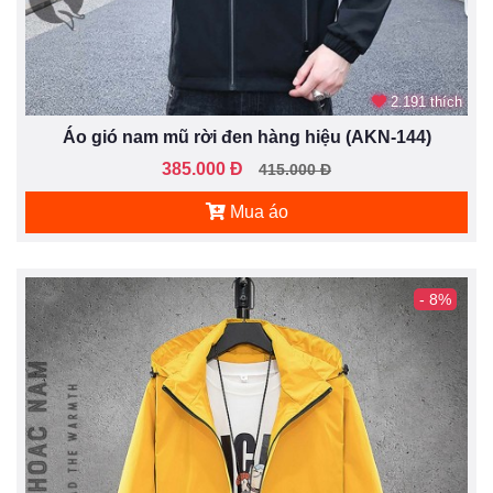
2.191 thích
Áo gió nam mũ rời đen hàng hiệu (AKN-144)
385.000 Đ
415.000 Đ
Mua áo
- 8%