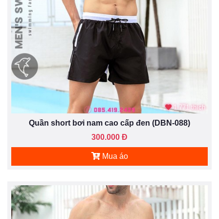
1.771 thích
Quần short bơi nam cao cấp đen (DBN-088)
300.000 Đ
Mua áo