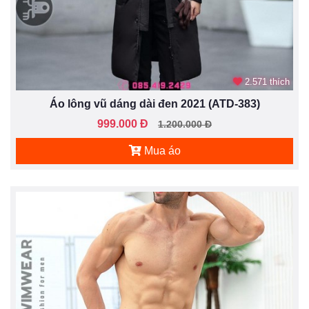
2.571 thích
Áo lông vũ dáng dài đen 2021 (ATD-383)
999.000 Đ
1.200.000 Đ
Mua áo