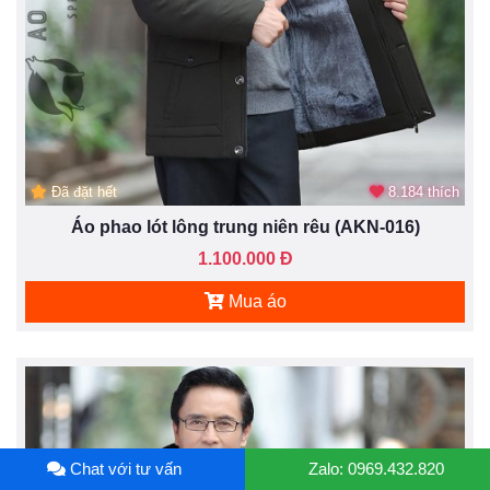
Đã đặt hết
8.184 thích
Áo phao lót lông trung niên rêu (AKN-016)
1.100.000 Đ
Mua áo
Chat với tư vấn
Zalo: 0969.432.820