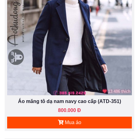
13.486 thích
Áo măng tô dạ nam navy cao cấp (ATD-351)
800.000 Đ
Mua áo